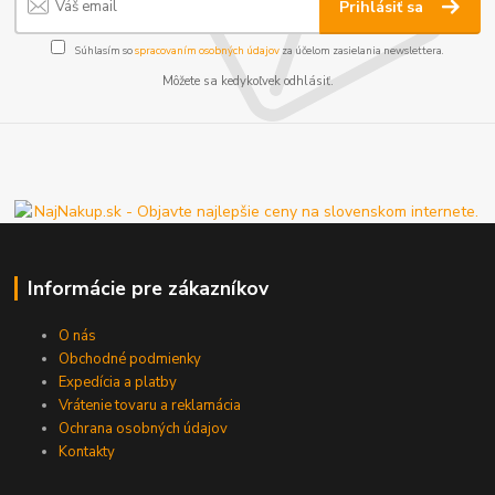
Prihlásiť sa
Súhlasím so
spracovaním osobných údajov
za účelom zasielania newslettera.
Môžete sa kedykoľvek odhlásiť.
Informácie pre zákazníkov
O nás
Obchodné podmienky
Expedícia a platby
Vrátenie tovaru a reklamácia
Ochrana osobných údajov
Kontakty