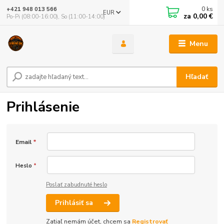
0
ks
+421 948 013 566
EUR
za
0,00 €
Po-Pi (08:00-16:00), So (11:00-14:00)
Menu
Hľadať
Prihlásenie
Email
*
Heslo
*
Poslať zabudnuté heslo
Prihlásiť sa
Zatiaľ nemám účet, chcem sa
Registrovať