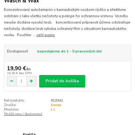
Wasch & Wax
Koncentrovaný autošampón s karnaubským voskom rýchlo a efektívne
odstráni z laku všetky nečistoty a pokryje ho ochrannou vrstvou. Vozidlu
navyše dodáva vysoký lesk. koncentrovaný prípravok účinne odstraňuje
nečistoty, dodáva lesk vytvára ochranný film s obsahom karnaubského
vosku Použitie: ...
celý popis
Dostupnosť
expedujeme do 1 - 5 pracovných dní
19,90 €
/
ks
16,18 €
bez DPH
Pridať do košíka
Kód produktu:
313341
Značka:
Sonax
Množstvo:
1 L
Strážiť cenu / dostupnosť
Kvalita