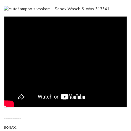
__________
SONAX: