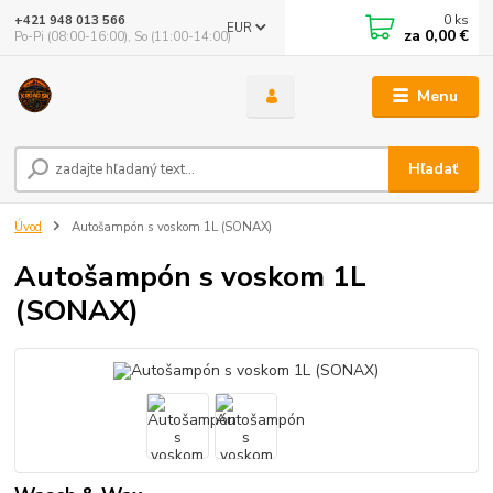
0
ks
+421 948 013 566
EUR
za
0,00 €
Po-Pi (08:00-16:00), So (11:00-14:00)
Menu
Hľadať
Úvod
Autošampón s voskom 1L (SONAX)
Autošampón s voskom 1L
(SONAX)