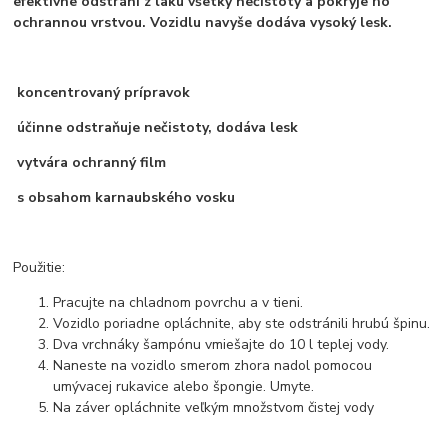
efektívne odstráni z laku všetky nečistoty a pokryje ho
ochrannou vrstvou. Vozidlu navyše dodáva vysoký lesk.
koncentrovaný prípravok
účinne odstraňuje nečistoty, dodáva lesk
vytvára ochranný film
s obsahom karnaubského vosku
Použitie:
Pracujte na chladnom povrchu a v tieni.
Vozidlo poriadne opláchnite, aby ste odstránili hrubú špinu.
Dva vrchnáky šampónu vmiešajte do 10 l teplej vody.
Naneste na vozidlo smerom zhora nadol pomocou
umývacej rukavice alebo špongie. Umyte.
Na záver opláchnite veľkým množstvom čistej vody