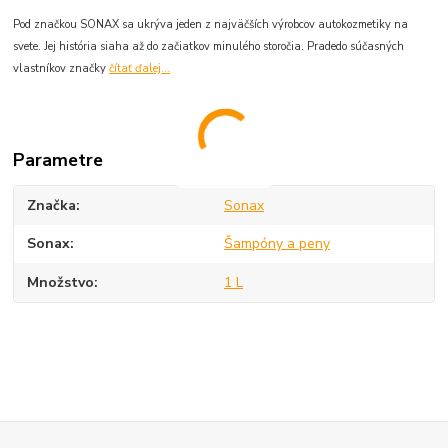
Pod značkou SONAX sa ukrýva jeden z najväčších výrobcov autokozmetiky na
svete. Jej história siaha až do začiatkov minulého storočia. Pradedo súčasných
vlastníkov značky
čítať ďalej...
Parametre
Značka
Sonax
Sonax
Šampóny a peny
Množstvo
1 L