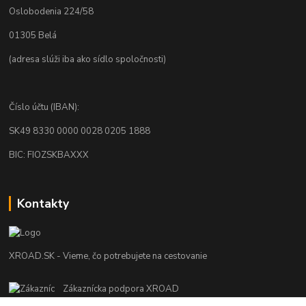
Oslobodenia 224/58
01305 Belá
(adresa slúži iba ako sídlo spoločnosti)
Číslo účtu (IBAN):
SK49 8330 0000 0028 0205 1888
BIC: FIOZSKBAXXX
Kontakty
XROAD.SK - Vieme, čo potrebujete na cestovanie
Zákaznícka podpora XROAD
+421 948 013 566