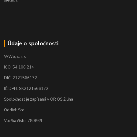
sieťach:
Údaje o spoločnosti
WWS, s. r. o.
IČO: 54 106 214
DIČ: 2121566172
IČ DPH: SK2121566172
Spoločnosť je zapísaná v OR OS Žilina
Oddiel: Sro.
Vložka číslo: 78086/L