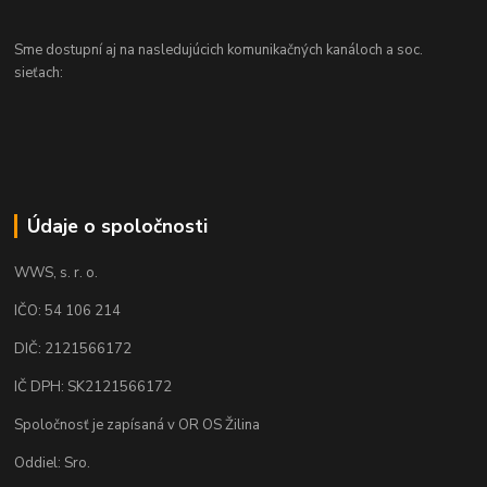
Sme dostupní aj na nasledujúcich komunikačných kanáloch a soc.
sieťach:
Údaje o spoločnosti
WWS, s. r. o.
IČO: 54 106 214
DIČ: 2121566172
IČ DPH: SK2121566172
Spoločnosť je zapísaná v OR OS Žilina
Oddiel: Sro.