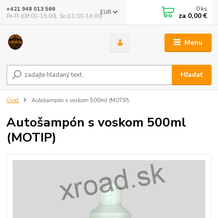
0
ks
+421 948 013 566
EUR
za
0,00 €
Po-Pi (08:00-16:00), So (11:00-14:00)
Menu
Hľadať
Úvod
Autošampón s voskom 500ml (MOTIP)
Autošampón s voskom 500ml
(MOTIP)