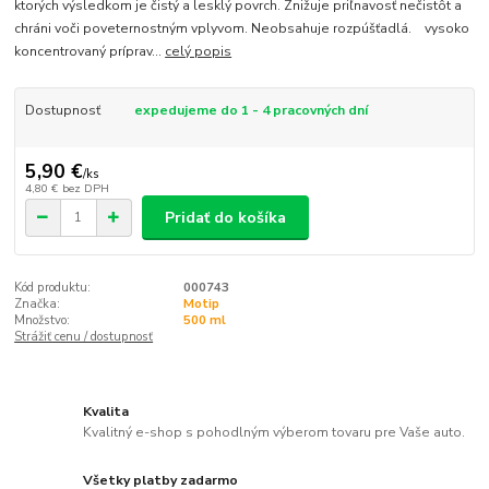
ktorých výsledkom je čistý a lesklý povrch. Znižuje priľnavosť nečistôt a
chráni voči poveternostným vplyvom. Neobsahuje rozpúšťadlá. vysoko
koncentrovaný príprav...
celý popis
Dostupnosť
expedujeme do 1 - 4 pracovných dní
5,90 €
/
ks
4,80 €
bez DPH
Pridať do košíka
Kód produktu:
000743
Značka:
Motip
Množstvo:
500 ml
Strážiť cenu / dostupnosť
Kvalita
Kvalitný e-shop s pohodlným výberom tovaru pre Vaše auto.
Všetky platby zadarmo