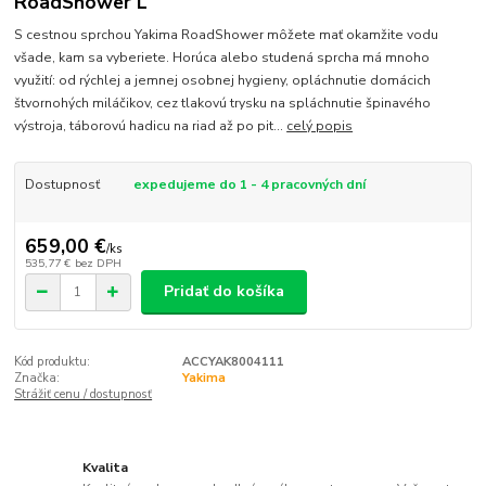
RoadShower L
S cestnou sprchou Yakima RoadShower môžete mať okamžite vodu
všade, kam sa vyberiete. Horúca alebo studená sprcha má mnoho
využití: od rýchlej a jemnej osobnej hygieny, opláchnutie domácich
štvornohých miláčikov, cez tlakovú trysku na spláchnutie špinavého
výstroja, táborovú hadicu na riad až po pit...
celý popis
Dostupnosť
expedujeme do 1 - 4 pracovných dní
659,00 €
/
ks
535,77 €
bez DPH
Pridať do košíka
Kód produktu:
ACCYAK8004111
Značka:
Yakima
Strážiť cenu / dostupnosť
Kvalita