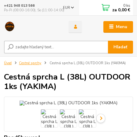
0
ks
+421 948 013 566
EUR
za
0,00 €
Po-Pi (08:00-16:00), So (11:00-14:00)
Menu
Hľadať
Úvod
Cestné sprchy
Cestná sprcha L (38L) OUTDOOR 1ks (YAKIMA)
Cestná sprcha L (38L) OUTDOOR
1ks (YAKIMA)