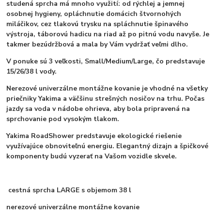
studená sprcha má mnoho využití: od rýchlej a jemnej
osobnej hygieny, opláchnutie domácich štvornohých
miláčikov, cez tlakovú trysku na spláchnutie špinavého
výstroja, táborovú hadicu na riad až po pitnú vodu navyše. Je
takmer bezúdržbová a mala by Vám vydržať veľmi dlho.
V ponuke sú 3 veľkosti, Small/Medium/Large, čo predstavuje
15/26/38 l vody.
Nerezové univerzálne montážne kovanie je vhodné na všetky
priečniky Yakima a väčšinu strešných nosičov na trhu.
Počas
jazdy sa voda v nádobe ohrieva, aby bola pripravená na
sprchovanie pod vysokým tlakom.
Yakima RoadShower predstavuje ekologické riešenie
využívajúce obnoviteľnú energiu. Elegantný dizajn a špičkové
komponenty budú vyzerať na Vašom vozidle skvele.
cestná sprcha LARGE s objemom 38 l
nerezové univerzálne montážne kovanie