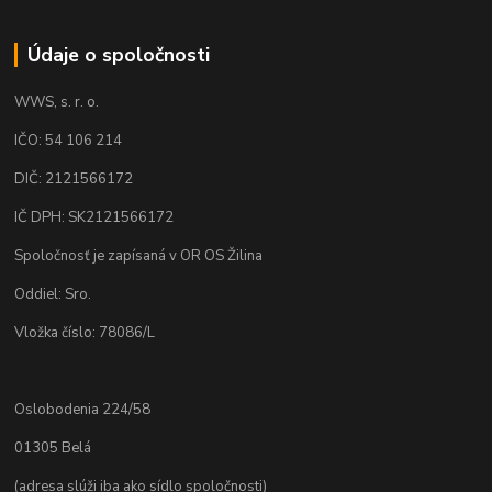
Údaje o spoločnosti
WWS, s. r. o.
IČO: 54 106 214
DIČ: 2121566172
IČ DPH: SK2121566172
Spoločnosť je zapísaná v OR OS Žilina
Oddiel: Sro.
Vložka číslo: 78086/L
Oslobodenia 224/58
01305 Belá
(adresa slúži iba ako sídlo spoločnosti)