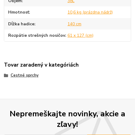
Objem
38L
Hmotnosť
10,6 kg (prázdna nádrž)
Dĺžka hadice
140 cm
Rozpätie strešných nosičov
61 x 127 (cm)
Tovar zaradený v kategóriách
Cestné sprchy
Nepremeškajte novinky, akcie a
zľavy!