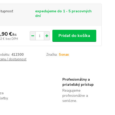
tupnosť
expedujeme do 1 - 5 pracovných
dní
,90 €
/
ks
Pridať do košíka
62 €
bez DPH
oduktu:
412300
Značka:
Sonax
 cenu / dostupnosť
Profesionálny a
priateľský prístup
Reagujeme
 za
profesionálne a
latby.
seriózne.