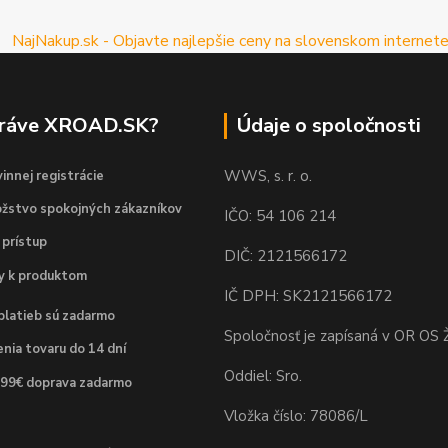
práve XROAD.SK?
Údaje o spoločnosti
WWS, s. r. o.
innej registrácie
žstvo spokojných zákazníkov
IČO: 54 106 214
 prístup
DIČ: 2121566172
dy k produktom
IČ DPH: SK2121566172
platieb sú zadarmo
Spoločnosť je zapísaná v OR OS Ž
nia tovaru do 14 dní
Oddiel: Sro.
 99€ doprava zadarmo
Vložka číslo: 78086/L