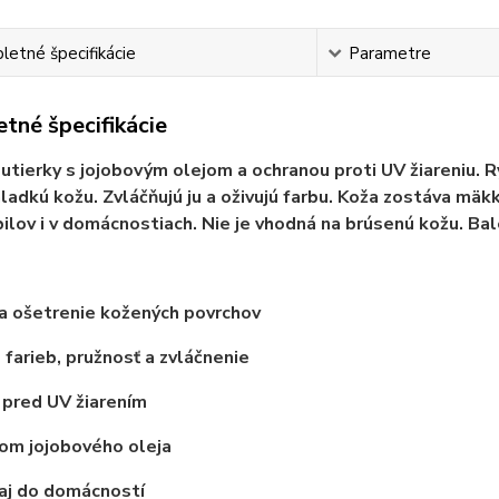
etné špecifikácie
Parametre
tné špecifikácie
utierky s jojobovým olejom a ochranou proti UV žiareniu. R
hladkú kožu. Zvláčňujú ju a oživujú farbu. Koža zostáva mäk
lov i v domácnostiach. Nie je vhodná na brúsenú kožu. Bal
a ošetrenie kožených povrchov
 farieb, pružnosť a zvláčnenie
pred UV žiarením
om jojobového oleja
aj do domácností