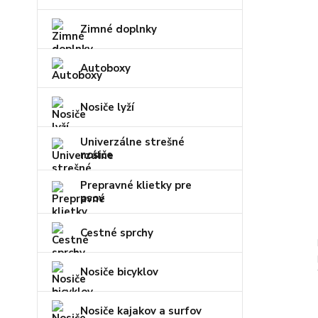
Zimné doplnky
Autoboxy
Nosiče lyží
Univerzálne strešné
nosiče
Prepravné klietky pre
psov
Cestné sprchy
Nosiče bicyklov
Nosiče kajakov a surfov