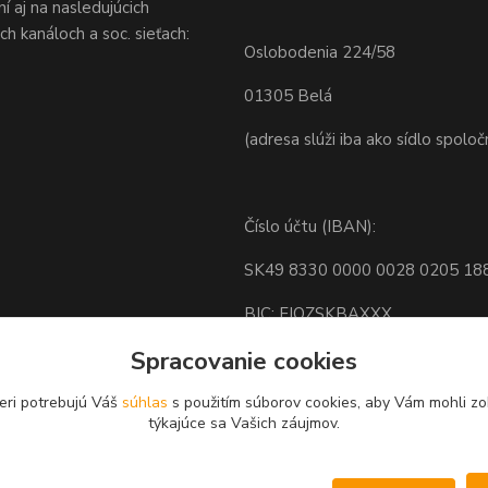
 aj na nasledujúcich
h kanáloch a soc. sieťach:
Oslobodenia 224/58
01305 Belá
(adresa slúži iba ako sídlo spoloč
Číslo účtu (IBAN):
SK49 8330 0000 0028 0205 18
BIC: FIOZSKBAXXX
Spracovanie cookies
eri potrebujú Váš
súhlas
s použitím súborov cookies, aby Vám mohli zo
týkajúce sa Vašich záujmov.
Nastavenia cookies.