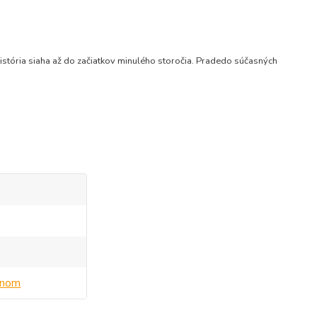
istória siaha až do začiatkov minulého storočia. Pradedo súčasných
ednom