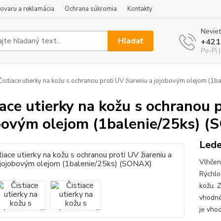
tovaru a reklamácia
Ochrana súkromia
Kontakty
Neviet
Hľadať
+421
Po-Pi 
istiace utierky na kožu s ochranou proti UV žiareniu a jojobovým olejom (1
iace utierky na kožu s ochranou p
bovým olejom (1balenie/25ks) 
Lede
Vlhčen
Rýchlo
kožu. 
vhodné
je vho