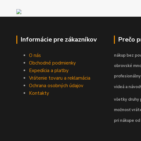
Informácie pre zákazníkov
Prečo 
O nás
nákup bez pov
Obchodné podmienky
obrovské mno
Expedícia a platby
profesionálny
Vrátenie tovaru a reklamácia
Ochrana osobných údajov
videá a návo
Kontakty
všetky druhy 
možnosť vráte
pri nákupe od