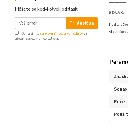
__________
Môžete sa kedykoľvek odhlásiť.
SONAX:
Prihlásiť sa
Pod značkou
vlastníkov
Súhlasím so
spracovaním osobných údajov
za
účelom zasielania newslettera.
Param
Značk
Sonax
Počet 
Použit