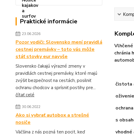
Kompl
Praktické informácie
Komple
23.06.2026
Pozor vodiči: Slovensko mení pravidlá
Vlhčené 
cestnej premávky – toto vás môže
chránia 
stáť stovky eur navyše
automobi
Slovensko čakajú výrazné zmeny v
pravidlách cestnej premávky, ktoré majú
zvýšiť bezpečnosť na cestách, posilniť
čistota 
ochranu chodcov a sprísniť postihy pre...
čítať celé
oživenie
30.06.2022
ochrana 
Ako si vybrať autobox a strešné
s obsah
nosiče
vhodné 
Väčšina z nás pozná ten pocit, keď