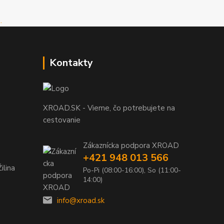
Kontakty
XROAD.SK - Vieme, čo potrebujete na
cestovanie
Zákaznícka podpora XROAD
+421 948 013 566
ilina
Po-Pi (08:00-16:00), So (11:00-
14:00)
info@xroad.sk