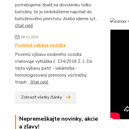
potrebujeme zbaliť na dovolenku toľko
batožiny, že ju nedokážeme napchať do
batožinového priestoru. Alebo ideme lyž...
čítať celé
08.11.2021
Povinná výbava vozidla
Povinnú výbavu osobného vozidla
stanovuje vyhláška č. 134/2018 Z. z. Do
tejto výbavy patrí: - lekárnička -
homologizovaný prenosný výstražný
trojuh...
čítať celé
Zobraziť všetky články
Nepremeškajte novinky, akcie
a zľavy!