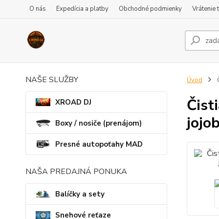
O nás
Expedícia a platby
Obchodné podmienky
Vrátenie 
NAŠE SLUŽBY
Úvod
Č
Čist
XROAD DJ
jojo
Boxy / nosiče (prenájom)
Presné autopoťahy MAD
NAŠA PREDAJNÁ PONUKA
Balíčky a sety
Snehové reťaze