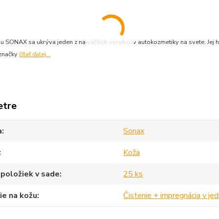
 SONAX sa ukrýva jeden z najväčších výrobcov autokozmetiky na svete. Jej h
 značky
čítať ďalej...
etre
a
Sonax
Koža
položiek v sade
25 ks
ie na kožu
Čistenie + impregnácia v j