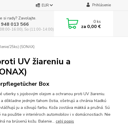
Prihlásenie
EUR
e si rady? Zavolajte.
0
ks
 948 013 566
za
0,00 €
(08:00-16:00), So (11:00-14:00)
balenie/25ks) (SONAX)
roti UV žiareniu a
(SONAX)
rpflegetücher Box
é utierky s jojobovým olejom a ochranou proti UV žiareniu.
 a dôkladne jedným ťahom čistia, ošetrujú a chránia hladkú
Zvláčňujú ju a oživujú farbu. Koža zostáva mäkká a pružná. Sú
 na použitie v interiéroch automobilov i v domácnostiach. Nie
dná na brúsenú kožu. Balenie...
celý popis