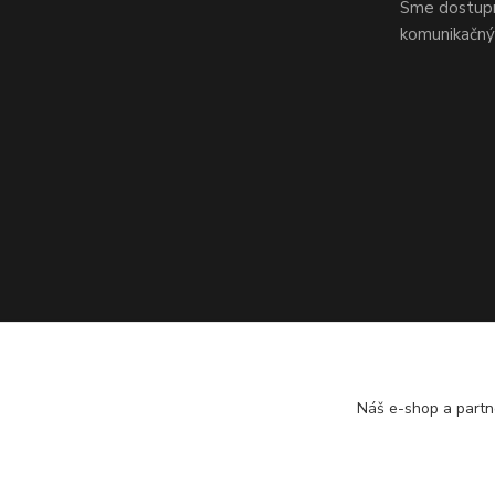
Sme dostupní
komunikačnýc
Náš e-shop a partn