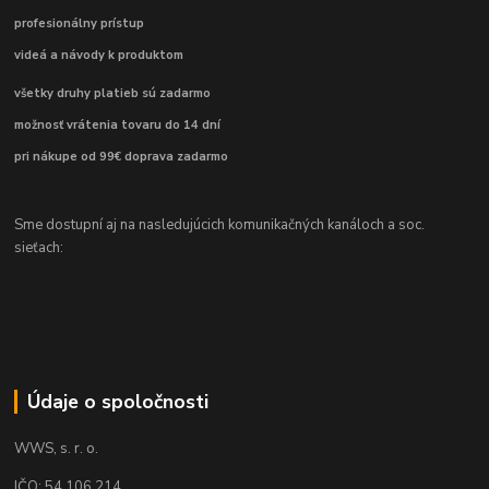
profesionálny prístup
videá a návody k produktom
všetky druhy platieb sú zadarmo
možnosť vrátenia tovaru do 14 dní
pri nákupe od 99€ doprava zadarmo
Sme dostupní aj na nasledujúcich komunikačných kanáloch a soc.
sieťach:
Údaje o spoločnosti
WWS, s. r. o.
IČO: 54 106 214