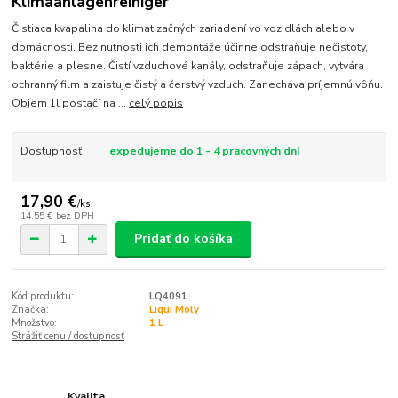
Klimaanlagenreiniger
Čistiaca kvapalina do klimatizačných zariadení vo vozidlách alebo v
domácnosti. Bez nutnosti ich demontáže účinne odstraňuje nečistoty,
baktérie a plesne. Čistí vzduchové kanály, odstraňuje zápach, vytvára
ochranný film a zaisťuje čistý a čerstvý vzduch. Zanecháva príjemnú vôňu.
Objem 1l postačí na ...
celý popis
Dostupnosť
expedujeme do 1 - 4 pracovných dní
17,90 €
/
ks
14,55 €
bez DPH
Pridať do košíka
Kód produktu:
LQ4091
Značka:
Liqui Moly
Množstvo:
1 L
Strážiť cenu / dostupnosť
Kvalita