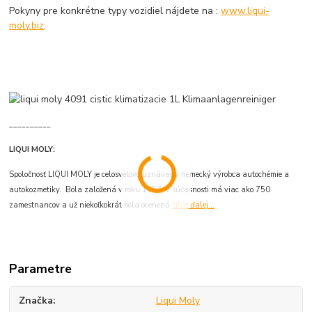
Pokyny pre konkrétne typy vozidiel nájdete na :
www.liqui-
moly.biz
.
__________
LIQUI MOLY:
Spoločnosť LIQUI MOLY je celosvetovo uznávaný nemecký výrobca autochémie a
autokozmetiky. Bola založená v roku 1957, v súčasnosti má viac ako 750
zamestnancov a už niekoľkokrát bola ocenená
čítať ďalej...
Parametre
Značka
Liqui Moly