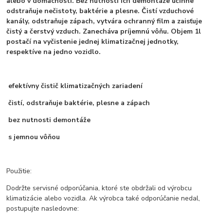
alebo v domácnosti. Bez nutnosti ich demontáže účinne
odstraňuje nečistoty, baktérie a plesne. Čistí vzduchové
kanály, odstraňuje zápach, vytvára ochranný film a zaisťuje
čistý a čerstvý vzduch. Zanecháva príjemnú vôňu. Objem 1l
postačí na vyčistenie jednej klimatizačnej jednotky,
respektíve na jedno vozidlo.
efektívny čistič klimatizačných zariadení
čistí, odstraňuje baktérie, plesne a zápach
bez nutnosti demontáže
s jemnou vôňou
Použitie:
Dodržte servisné odporúčania, ktoré ste obdržali od výrobcu
klimatizácie alebo vozidla. Ak výrobca také odporúčanie nedal,
postupujte nasledovne: