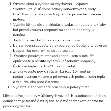
Otvorte okná a vyhnite sa vdychovaniu výparov.
Skontrolujte, či sú voľné odtoky kondenzovanej vody.
Cca 10 minút sušte povrch výparníku pri naštartovanom
motore.
Vypnite klimatizáciu a cirkuláciu vzduchu nastavte tak, aby
bol prívod vzduchu prepnutý na spodné priestory (k
nohám).
Teplotu a ventilátor nastavte na maximum.
Do zariadenia zaveďte striekaciu sondu čističa, a to smerom
k výparníku (smerom ku stredu vozidla)
Opatrne posúvajte striekaciu sondu sem a tam, čím
opláchnete a očistíte výparník (pôsobením kvapaliny)
Čistič nechajte cca 15-20 minút pôsobiť.
Znova vysušte povrch výparníka (cca 10 minút pri
naštartovanom motore a pri rovnakých podmienkach tepla
a vzduchu ako pred čistením)
Vyčistite alebo vymeňte prachový a peľový filter.
Klimatizačné jednotky v úžitkových vozidlách, autobusoch alebo v
domácnosti je možné čistiť aj tak, že čistič nastriekate priamo na
povrch výparníka.