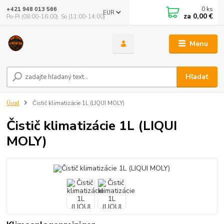
0
ks
+421 948 013 566
EUR
za
0,00 €
Po-Pi (08:00-16:00), So (11:00-14:00)
Menu
Hľadať
Úvod
Čistič klimatizácie 1L (LIQUI MOLY)
Čistič klimatizácie 1L (LIQUI
MOLY)