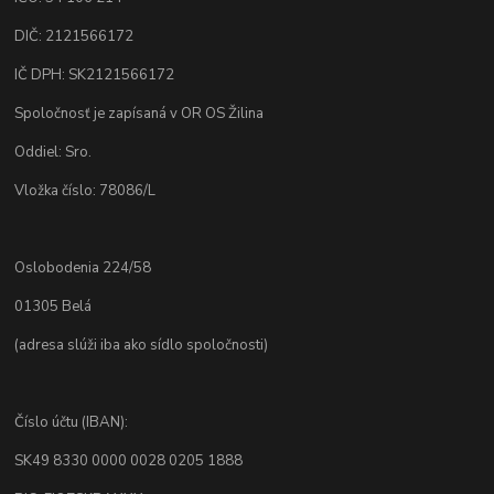
DIČ: 2121566172
IČ DPH: SK2121566172
Spoločnosť je zapísaná v OR OS Žilina
Oddiel: Sro.
Vložka číslo: 78086/L
Oslobodenia 224/58
01305 Belá
(adresa slúži iba ako sídlo spoločnosti)
Číslo účtu (IBAN):
SK49 8330 0000 0028 0205 1888