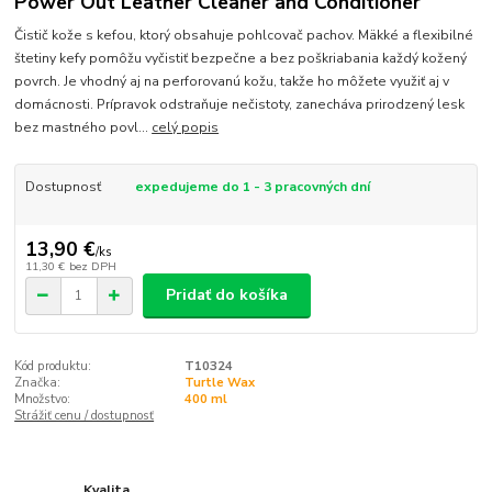
Power Out Leather Cleaner and Conditioner
Čistič kože s kefou, ktorý obsahuje pohlcovač pachov. Mäkké a flexibilné
štetiny kefy pomôžu vyčistiť bezpečne a bez poškriabania každý kožený
povrch. Je vhodný aj na perforovanú kožu, takže ho môžete využiť aj v
domácnosti. Prípravok odstraňuje nečistoty, zanecháva prirodzený lesk
bez mastného povl...
celý popis
Dostupnosť
expedujeme do 1 - 3 pracovných dní
13,90 €
/
ks
11,30 €
bez DPH
Pridať do košíka
Kód produktu:
T10324
Značka:
Turtle Wax
Množstvo:
400 ml
Strážiť cenu / dostupnosť
Kvalita