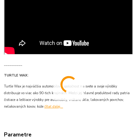
__________
TURTLE WAX:
Turtle Wax je najväčšia automobilová spoločnosť na svete a svoje výrobky
distribuuje vo viac ako 90-tich krajinách. Medzi jej hlavné produktové rady patria
čistiace a leštiace výrobky pre automobily, vrátane skla, lakovaných povrchov,
nelakovaných kovov, kože
čítať ďalej...
Parametre