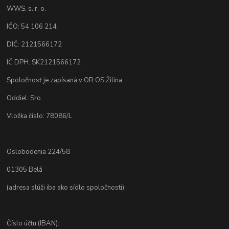
WWS, s. r. o.
IČO: 54 106 214
DIČ: 2121566172
IČ DPH: SK2121566172
Spoločnosť je zapísaná v OR OS Žilina
Oddiel: Sro.
Vložka číslo: 78086/L
Oslobodenia 224/58
01305 Belá
(adresa slúži iba ako sídlo spoločnosti)
Číslo účtu (IBAN):