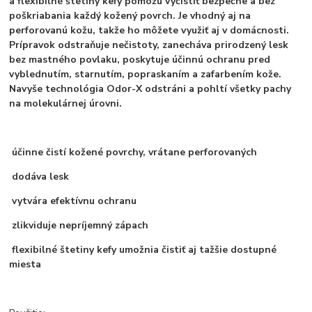
a flexibilné štetiny kefy pomôžu vyčistiť bezpečne a bez
poškriabania každý kožený povrch. Je vhodný aj na
perforovanú kožu, takže ho môžete využiť aj v domácnosti.
Prípravok odstraňuje nečistoty, zanecháva prirodzený lesk
bez mastného povlaku, poskytuje účinnú ochranu pred
vyblednutím, starnutím, popraskaním a zafarbením kože.
Navyše technológia Odor-X odstráni a pohltí všetky pachy
na molekulárnej úrovni.
účinne čistí kožené povrchy, vrátane perforovaných
dodáva lesk
vytvára efektívnu ochranu
zlikviduje nepríjemný zápach
flexibilné štetiny kefy umožnia čistiť aj tažšie dostupné
miesta