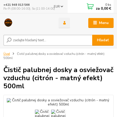
0
ks
+421 948 013 566
EUR
za
0,00 €
Po-Pi (08:00-16:00), So (11:00-14:00)
Menu
Hľadať
Úvod
Čistič palubnej dosky a osviežovač vzduchu (citrón - matný efekt)
500ml
Čistič palubnej dosky a osviežovač
vzduchu (citrón - matný efekt)
500ml