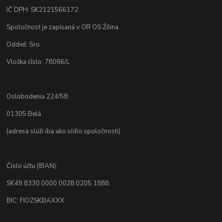
IČ DPH: SK2121566172
Spoločnosť je zapísaná v OR OS Žilina
Oddiel: Sro.
Vložka číslo: 78086/L
Oslobodenia 224/58
01305 Belá
(adresa slúži iba ako sídlo spoločnosti)
Číslo účtu (IBAN):
SK49 8330 0000 0028 0205 1888
BIC: FIOZSKBAXXX