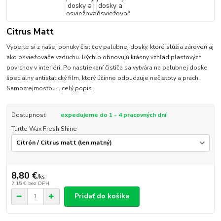
Citrus Matt
Vyberte si z našej ponuky čističov palubnej dosky, ktoré slúžia zároveň aj
ako osviežovače vzduchu. Rýchlo obnovujú krásny vzhľad plastových
povrchov v interiéri. Po nastriekaní čističa sa vytvára na palubnej doske
špeciálny antistatický film, ktorý účinne odpudzuje nečistoty a prach.
Samozrejmosťou...
celý popis
Dostupnosť
expedujeme do 1 - 4 pracovných dní
Turtle Wax Fresh Shine
8,80 €
/
ks
7,15 €
bez DPH
Pridať do košíka