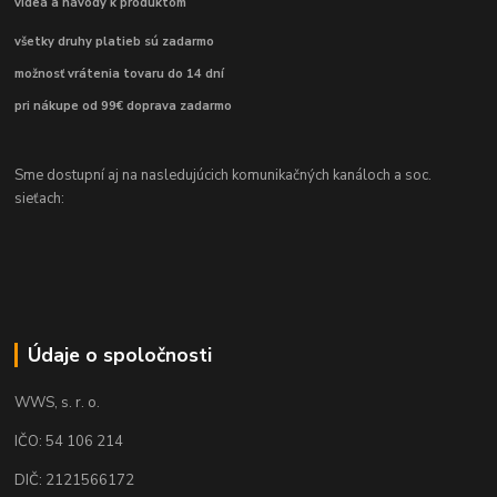
videá a návody k produktom
všetky druhy platieb sú zadarmo
možnosť vrátenia tovaru do 14 dní
pri nákupe od 99€ doprava zadarmo
Sme dostupní aj na nasledujúcich komunikačných kanáloch a soc.
sieťach:
Údaje o spoločnosti
WWS, s. r. o.
IČO: 54 106 214
DIČ: 2121566172