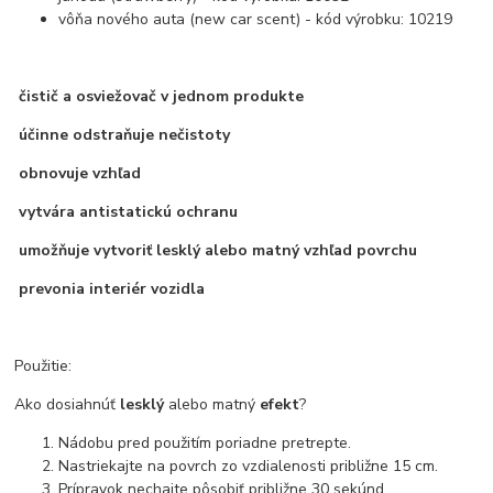
vôňa nového auta (new car scent) - kód výrobku: 10219
čistič a osviežovač v jednom produkte
účinne odstraňuje nečistoty
obnovuje vzhľad
vytvára antistatickú ochranu
umožňuje vytvoriť lesklý alebo matný vzhľad povrchu
prevonia interiér vozidla
Použitie:
Ako dosiahnúť
lesklý
alebo matný
efekt
?
Nádobu pred použitím poriadne pretrepte.
Nastriekajte na povrch zo vzdialenosti približne 15 cm.
Prípravok nechajte pôsobiť približne 30 sekúnd.