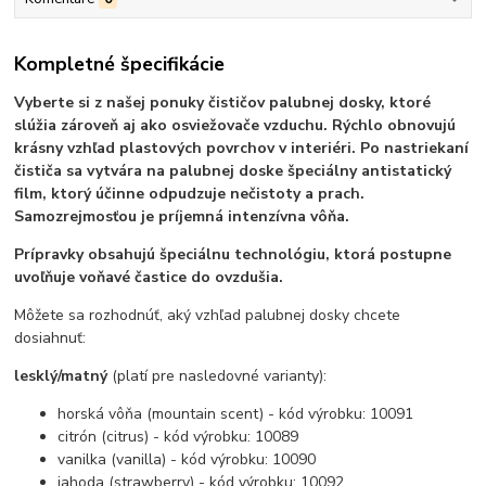
Kompletné špecifikácie
Vyberte si z našej ponuky čističov palubnej dosky, ktoré
slúžia zároveň aj ako osviežovače vzduchu. Rýchlo obnovujú
krásny vzhľad plastových povrchov v interiéri.
Po nastriekaní
čističa sa vytvára na palubnej doske špeciálny antistatický
film, ktorý účinne odpudzuje nečistoty a prach.
Samozrejmosťou je príjemná intenzívna vôňa.
Prípravky obsahujú špeciálnu technológiu, ktorá postupne
uvoľňuje voňavé častice do ovzdušia.
Môžete sa rozhodnúť, aký vzhľad palubnej dosky chcete
dosiahnuť:
lesklý/matný
(platí pre nasledovné varianty):
horská vôňa (mountain scent) - kód výrobku: 10091
citrón (citrus) - kód výrobku: 10089
vanilka (vanilla) - kód výrobku: 10090
jahoda (strawberry) - kód výrobku: 10092