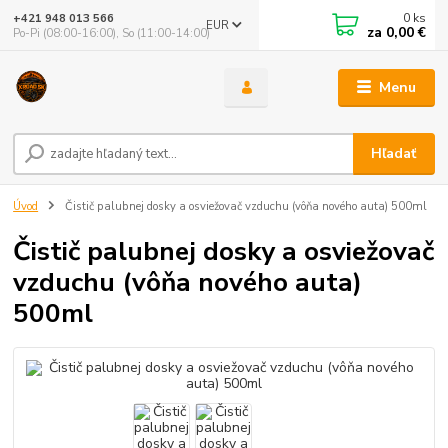
0
ks
+421 948 013 566
EUR
za
0,00 €
Po-Pi (08:00-16:00), So (11:00-14:00)
Menu
Hľadať
Úvod
Čistič palubnej dosky a osviežovač vzduchu (vôňa nového auta) 500ml
Čistič palubnej dosky a osviežovač
vzduchu (vôňa nového auta)
500ml