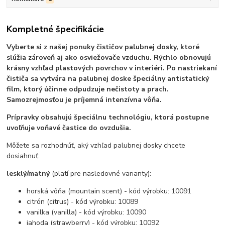
Kompletné špecifikácie
Vyberte si z našej ponuky čističov palubnej dosky, ktoré
slúžia zároveň aj ako osviežovače vzduchu. Rýchlo obnovujú
krásny vzhľad plastových povrchov v interiéri.
Po nastriekaní
čističa sa vytvára na palubnej doske špeciálny antistatický
film, ktorý účinne odpudzuje nečistoty a prach.
Samozrejmosťou je príjemná intenzívna vôňa.
Prípravky obsahujú špeciálnu technológiu, ktorá postupne
uvoľňuje voňavé častice do ovzdušia.
Môžete sa rozhodnúť, aký vzhľad palubnej dosky chcete
dosiahnuť:
lesklý/matný
(platí pre nasledovné varianty):
horská vôňa (mountain scent) - kód výrobku: 10091
citrón (citrus) - kód výrobku: 10089
vanilka (vanilla) - kód výrobku: 10090
jahoda (strawberry) - kód výrobku: 10092