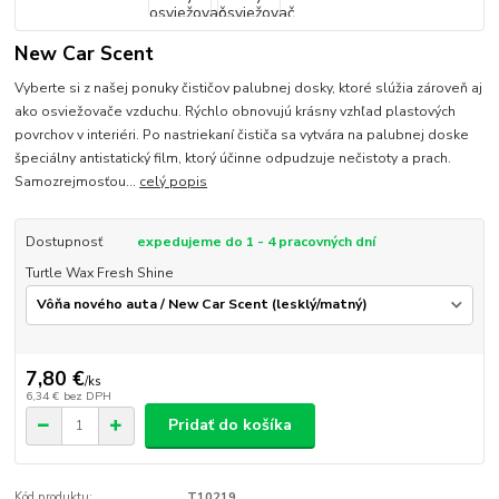
New Car Scent
Vyberte si z našej ponuky čističov palubnej dosky, ktoré slúžia zároveň aj
ako osviežovače vzduchu. Rýchlo obnovujú krásny vzhľad plastových
povrchov v interiéri. Po nastriekaní čističa sa vytvára na palubnej doske
špeciálny antistatický film, ktorý účinne odpudzuje nečistoty a prach.
Samozrejmosťou...
celý popis
Dostupnosť
expedujeme do 1 - 4 pracovných dní
Turtle Wax Fresh Shine
7,80 €
/
ks
6,34 €
bez DPH
Pridať do košíka
Kód produktu:
T10219