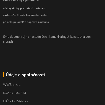
videá a návody k produktom
všetky druhy platieb sú zadarmo
možnosť vrátenia tovaru do 14 dní
pri nákupe od 99€ doprava zadarmo
Sme dostupní aj na nasledujúcich komunikačných kanáloch a soc.
sieťach:
Údaje o spoločnosti
WWS, s. r. o.
IČO: 54 106 214
DIČ: 2121566172