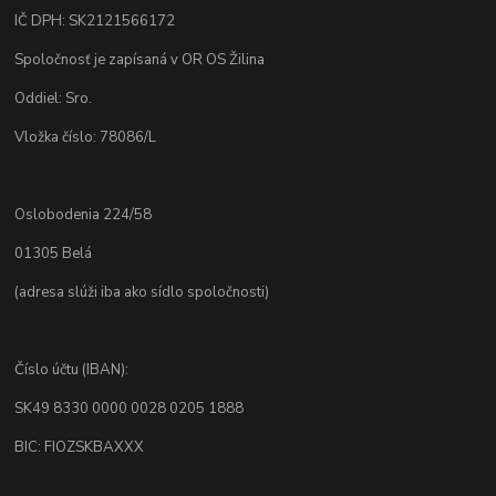
IČ DPH: SK2121566172
Spoločnosť je zapísaná v OR OS Žilina
Oddiel: Sro.
Vložka číslo: 78086/L
Oslobodenia 224/58
01305 Belá
(adresa slúži iba ako sídlo spoločnosti)
Číslo účtu (IBAN):
SK49 8330 0000 0028 0205 1888
BIC: FIOZSKBAXXX