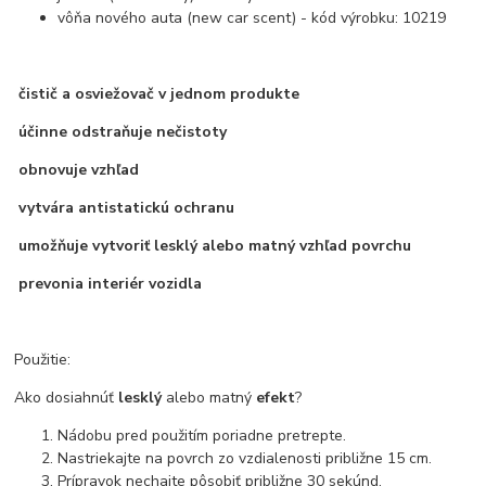
vôňa nového auta (new car scent) - kód výrobku: 10219
čistič a osviežovač v jednom produkte
účinne odstraňuje nečistoty
obnovuje vzhľad
vytvára antistatickú ochranu
umožňuje vytvoriť lesklý alebo matný vzhľad povrchu
prevonia interiér vozidla
Použitie:
Ako dosiahnúť
lesklý
alebo matný
efekt
?
Nádobu pred použitím poriadne pretrepte.
Nastriekajte na povrch zo vzdialenosti približne 15 cm.
Prípravok nechajte pôsobiť približne 30 sekúnd.