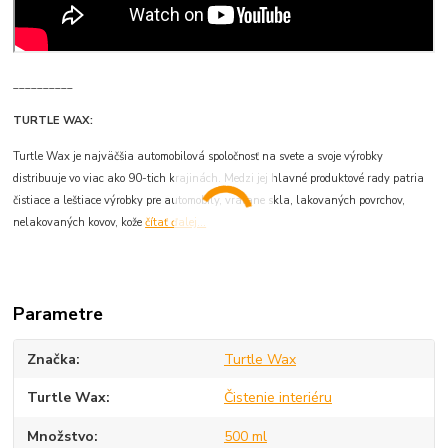
__________
TURTLE WAX:
Turtle Wax je najväčšia automobilová spoločnosť na svete a svoje výrobky
distribuuje vo viac ako 90-tich krajinách. Medzi jej hlavné produktové rady patria
čistiace a leštiace výrobky pre automobily, vrátane skla, lakovaných povrchov,
nelakovaných kovov, kože
čítať ďalej...
Parametre
Značka
Turtle Wax
Turtle Wax
Čistenie interiéru
Množstvo
500 ml