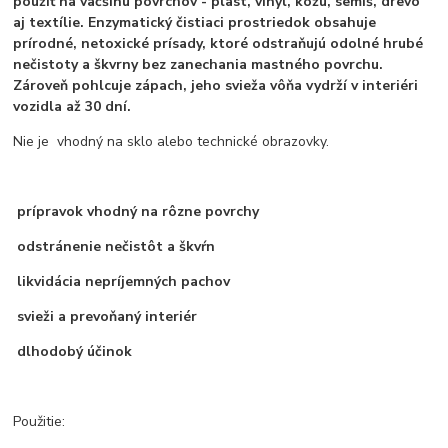
použiť na väčšinu povrchov - plast, vinyl, kožu, semiš, drevo
aj textílie. Enzymatický čistiaci prostriedok obsahuje
prírodné, netoxické prísady, ktoré odstraňujú odolné hrubé
nečistoty a škvrny bez zanechania mastného povrchu.
Zároveň pohlcuje zápach, jeho svieža vôňa vydrží v interiéri
vozidla až 30 dní.
Nie je vhodný na sklo alebo technické obrazovky.
prípravok vhodný na rôzne povrchy
odstránenie nečistôt a škvŕn
likvidácia nepríjemných pachov
svieži a prevoňaný interiér
dlhodobý účinok
Použitie: