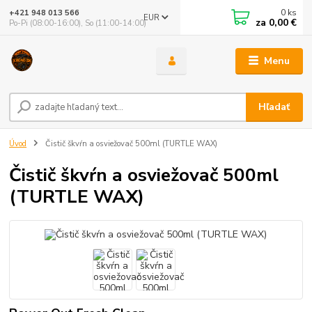
0
ks
+421 948 013 566
EUR
za
0,00 €
Po-Pi (08:00-16:00), So (11:00-14:00)
Menu
Hľadať
Úvod
Čistič škvŕn a osviežovač 500ml (TURTLE WAX)
Čistič škvŕn a osviežovač 500ml
(TURTLE WAX)