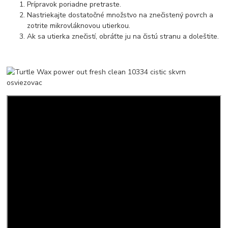
Prípravok poriadne pretraste.
Nastriekajte dostatočné množstvo na znečistený povrch a
zotrite mikrovláknovou utierkou.
Ak sa utierka znečistí, obráťte ju na čistú stranu a doleštite.