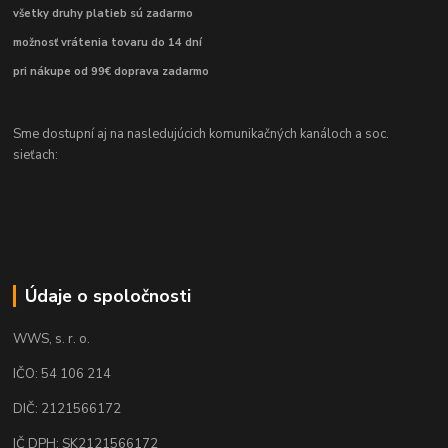
všetky druhy platieb sú zadarmo
možnosť vrátenia tovaru do 14 dní
pri nákupe od 99€ doprava zadarmo
Sme dostupní aj na nasledujúcich komunikačných kanáloch a soc.
sieťach:
Údaje o spoločnosti
WWS, s. r. o.
IČO: 54 106 214
DIČ: 2121566172
IČ DPH: SK2121566172