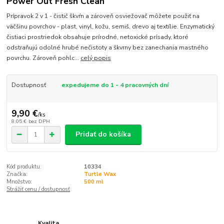
Power Out Fresh Clean
Prípravok 2 v 1 - čistič škvŕn a zároveň osviežovač môžete použiť na
väčšinu povrchov - plast, vinyl, kožu, semiš, drevo aj textílie. Enzymatický
čistiaci prostriedok obsahuje prírodné, netoxické prísady, ktoré
odstraňujú odolné hrubé nečistoty a škvrny bez zanechania mastného
povrchu. Zároveň pohlc...
celý popis
Dostupnosť
expedujeme do 1 - 4 pracovných dní
9,90 €
/
ks
8,05 €
bez DPH
Pridať do košíka
Kód produktu:
10334
Značka:
Turtle Wax
Množstvo:
500 ml
Strážiť cenu / dostupnosť
Kvalita