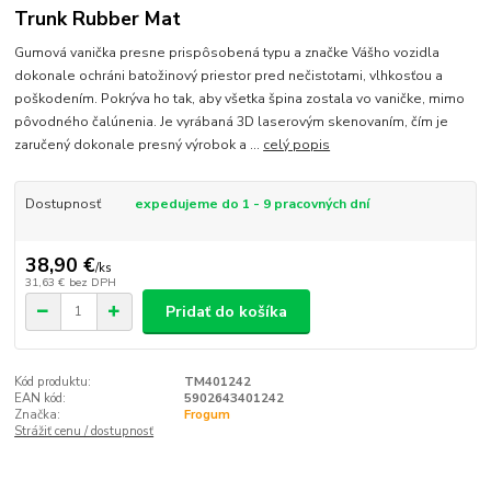
Trunk Rubber Mat
Gumová vanička presne prispôsobená typu a značke Vášho vozidla
dokonale ochráni batožinový priestor pred nečistotami, vlhkosťou a
poškodením. Pokrýva ho tak, aby všetka špina zostala vo vaničke, mimo
pôvodného čalúnenia. Je vyrábaná 3D laserovým skenovaním, čím je
zaručený dokonale presný výrobok a ...
celý popis
Dostupnosť
expedujeme do 1 - 9 pracovných dní
38,90 €
/
ks
31,63 €
bez DPH
Pridať do košíka
Kód produktu:
TM401242
EAN kód:
5902643401242
Značka:
Frogum
Strážiť cenu / dostupnosť