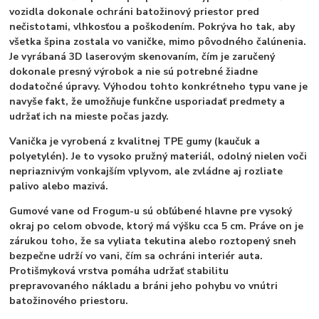
vozidla dokonale ochráni batožinový priestor pred
nečistotami, vlhkosťou a poškodením. Pokrýva ho tak, aby
všetka špina zostala vo vaničke, mimo pôvodného čalúnenia.
Je vyrábaná 3D laserovým skenovaním, čím je zaručený
dokonale presný výrobok a nie sú potrebné žiadne
dodatočné úpravy. Výhodou tohto konkrétneho typu vane je
navyše fakt, že umožňuje funkčne usporiadať predmety a
udržať ich na mieste počas jazdy.
Vanička je vyrobená z kvalitnej TPE gumy (kaučuk a
polyetylén). Je to vysoko pružný materiál, odolný nielen voči
nepriaznivým vonkajším vplyvom, ale zvládne aj rozliate
palivo alebo mazivá.
Gumové vane od Frogum-u sú obľúbené hlavne pre vysoký
okraj po celom obvode, ktorý má výšku cca 5 cm. Práve on je
zárukou toho, že sa vyliata tekutina alebo roztopený sneh
bezpečne udrží vo vani, čím sa ochráni interiér auta.
Protišmyková vrstva pomáha udržať stabilitu
prepravovaného nákladu a bráni jeho pohybu vo vnútri
batožinového priestoru.