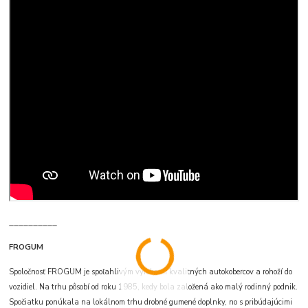
__________
FROGUM
Spoločnosť FROGUM je spoľahlivým výrobcom kvalitných autokobercov a rohoží do
vozidiel. Na trhu pôsobí od roku 1985, kedy bola založená ako malý rodinný podnik.
Spočiatku ponúkala na lokálnom trhu drobné gumené doplnky, no s pribúdajúcimi