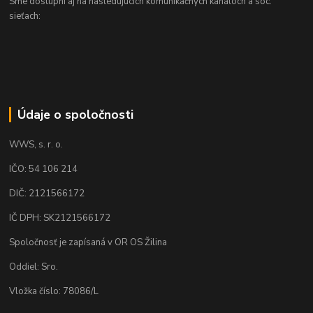
Sme dostupní aj na nasledujúcich komunikačných kanáloch a soc.
sieťach:
Údaje o spoločnosti
WWS, s. r. o.
IČO: 54 106 214
DIČ: 2121566172
IČ DPH: SK2121566172
Spoločnosť je zapísaná v OR OS Žilina
Oddiel: Sro.
Vložka číslo: 78086/L