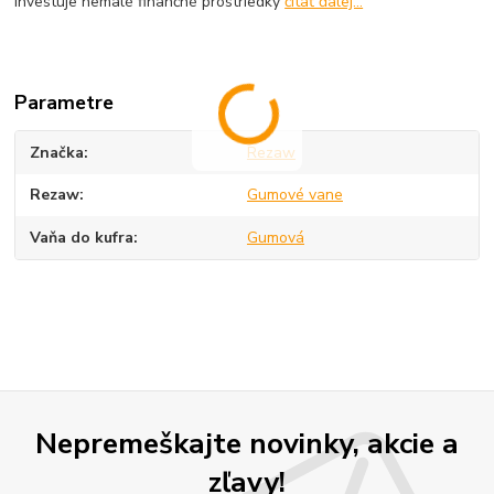
investuje nemalé finančné prostriedky
čítať ďalej...
Parametre
Značka
Rezaw
Rezaw
Gumové vane
Vaňa do kufra
Gumová
Nepremeškajte novinky, akcie a
zľavy!