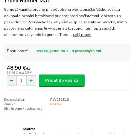
Trunk Rubber Mat
Gumová vanička presne prispôsobená typu a značke Vášho vozidla
dokonale ochráni batožinový priestor pred nečistotami, vlhkosťou a
poškodením. Pokrýva ho tak, aby všetka špina zostala vo vaničke, mimo
pôvodného čalúnenia. Je vyrobená z kvalitných termoplastických
elastomérov (syntetická guma). Tieto ...
celý popis
Dostupnosť
expedujeme do 1 - 9 pracovných dní
48,90 €
/
ks
39,76 €
bez DPH
Pridať do košíka
Kód produktu:
RW231513
Značka:
Rezaw
Strážiť cenu / dostupnosť
Kvalita