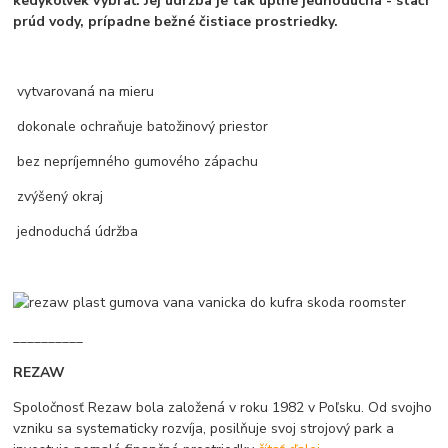
kedykoľvek vybrať. Jej údržba je tak úplne jednoduchá - stačí
prúd vody, prípadne bežné čistiace prostriedky.
vytvarovaná na mieru
dokonale ochraňuje batožinový priestor
bez nepríjemného gumového zápachu
zvýšený okraj
jednoduchá údržba
__________
REZAW
Spoločnosť Rezaw bola založená v roku 1982 v Poľsku. Od svojho
vzniku sa systematicky rozvíja, posilňuje svoj strojový park a