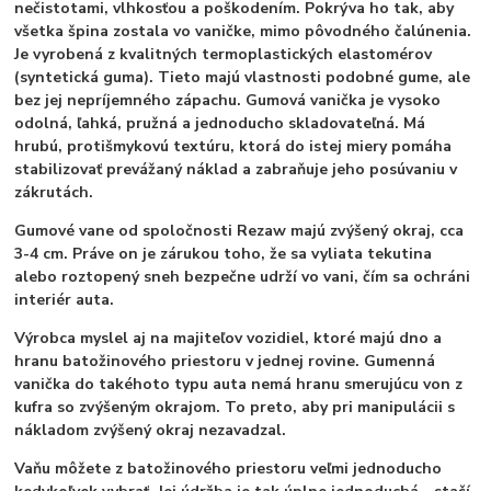
nečistotami, vlhkosťou a poškodením. Pokrýva ho tak, aby
všetka špina zostala vo vaničke, mimo pôvodného čalúnenia.
Je vyrobená z kvalitných termoplastických elastomérov
(syntetická guma). Tieto majú vlastnosti podobné gume, ale
bez jej nepríjemného zápachu. Gumová vanička je vysoko
odolná, ľahká, pružná a jednoducho skladovateľná. Má
hrubú, protišmykovú textúru, ktorá do istej miery pomáha
stabilizovať prevážaný náklad a zabraňuje jeho posúvaniu v
zákrutách.
Gumové vane od spoločnosti Rezaw majú zvýšený okraj, cca
3-4 cm. Práve on je zárukou toho, že sa vyliata tekutina
alebo roztopený sneh bezpečne udrží vo vani, čím sa ochráni
interiér auta.
Výrobca myslel aj na majiteľov vozidiel, ktoré majú dno a
hranu batožinového priestoru v jednej rovine. Gumenná
vanička do takéhoto typu auta nemá hranu smerujúcu von z
kufra so zvýšeným okrajom. To preto, aby pri manipulácii s
nákladom zvýšený okraj nezavadzal.
Vaňu môžete z batožinového priestoru veľmi jednoducho