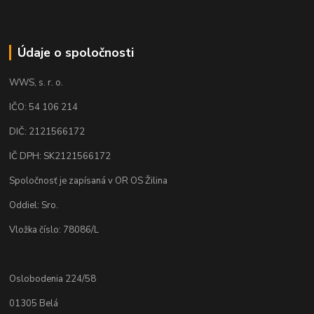
Údaje o spoločnosti
WWS, s. r. o.
IČO: 54 106 214
DIČ: 2121566172
IČ DPH: SK2121566172
Spoločnosť je zapísaná v OR OS Žilina
Oddiel: Sro.
Vložka číslo: 78086/L
Oslobodenia 224/58
01305 Belá