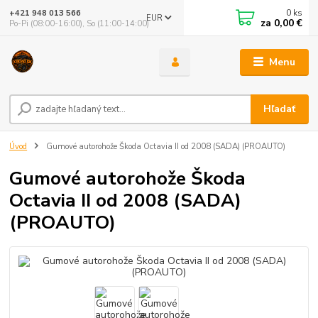
0
ks
+421 948 013 566
EUR
za
0,00 €
Po-Pi (08:00-16:00), So (11:00-14:00)
Menu
Hľadať
Úvod
Gumové autorohože Škoda Octavia II od 2008 (SADA) (PROAUTO)
Gumové autorohože Škoda
Octavia II od 2008 (SADA)
(PROAUTO)