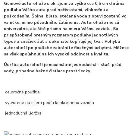
Gumové autorohože s okrajom vo výške cca 0,5 cm chránia
podlahu Vášho auta pred nečistotami, vlhkosťou a
poškodením. Špina, blato, stečená voda z obuvi zostanú vo
vaničke, mimo pôvodného čalúnenia. Autorohože nie sú
univerzálna, ale šité priamo na mieru Vášmu vozidlu. Sú
prispôsobené presným rozmerom podlahy jednotlivých
typov a značiek áut a dokonale kopírujú jej tvar. Pohybu
autorohoží po podlahe zabránite fixačnými úchytmi. Môžete
sa však spoľahnúť na ich vysokú odolnosť a kvalitu.
Údržba autorohoží je maximálne jednoduchá - stačí prúd
vody, prípadne bežné čistiace prostriedky.
celoročné použitie
vytvorené na mieru podľa konkrétneho vozidla
jednoduchá údržba