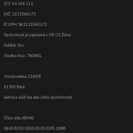
IČO: 54 106 214
DIČ: 2121566172
IČ DPH: SK2121566172
Spoločnosť je zapísaná v OR OS Žilina
Oddiel: Sro.
Vložka číslo: 78086/L
Oslobodenia 224/58
01305 Belá
(adresa slúži iba ako sídlo spoločnosti)
Číslo účtu (IBAN):
SK49 8330 0000 0028 0205 1888