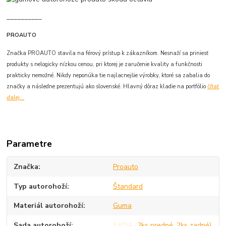
__________
PROAUTO
Značka PROAUTO stavila na férový prístup k zákazníkom. Nesnaží sa priniesť
produkty s nelogicky nízkou cenou, pri ktorej je zaručenie kvality a funkčnosti
prakticky nemožné. Nikdy neponúka tie najlacnejšie výrobky, ktoré sa zabalia do
značky a následne prezentujú ako slovenské. Hlavný dôraz kladie na portfólio
čítať
ďalej...
Parametre
Značka
Proauto
Typ autorohoží
Štandard
Materiál autorohoží
Guma
Sada autorohoží
SADA (2ks predné, 2ks zadné)