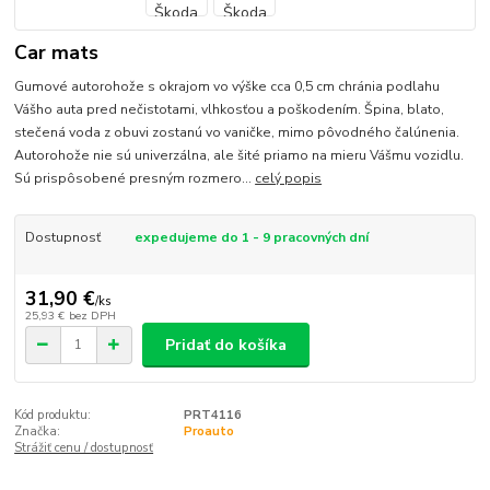
Car mats
Gumové autorohože s okrajom vo výške cca 0,5 cm chránia podlahu
Vášho auta pred nečistotami, vlhkosťou a poškodením. Špina, blato,
stečená voda z obuvi zostanú vo vaničke, mimo pôvodného čalúnenia.
Autorohože nie sú univerzálna, ale šité priamo na mieru Vášmu vozidlu.
Sú prispôsobené presným rozmero...
celý popis
Dostupnosť
expedujeme do 1 - 9 pracovných dní
31,90 €
/
ks
25,93 €
bez DPH
Pridať do košíka
Kód produktu:
PRT4116
Značka:
Proauto
Strážiť cenu / dostupnosť