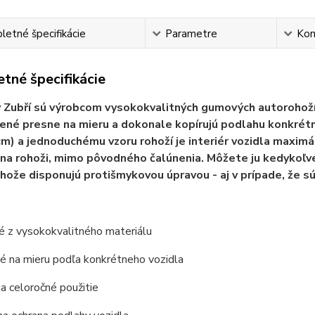
etné špecifikácie
Parametre
Ko
tné špecifikácie
Zubří sú výrobcom vysokokvalitných gumových autorohoží
ené presne na mieru a dokonale kopírujú podlahu konkré
cm) a jednoduchému vzoru rohoží je interiér vozidla maximá
na rohoži, mimo pôvodného čalúnenia. Môžete ju kedykoľv
hože disponujú protišmykovou úpravou - aj v prípade, že s
é z vysokokvalitného materiálu
é na mieru podľa konkrétneho vozidla
a celoročné použitie