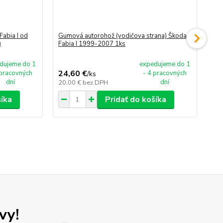
abia I od
Gumová autorohož (vodičova strana) Škoda
Gum
)
Fabia I 1999-2007 1ks
1k
dujeme do 1
expedujeme do 1
24,60 €
39
 pracovných
- 4 pracovných
/
ks
dní
dní
20,00 €
bez DPH
32,
šíka
Pridať do košíka
vy!