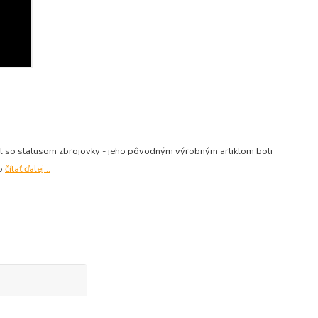
al so statusom zbrojovky - jeho pôvodným výrobným artiklom boli
vo
čítať ďalej...