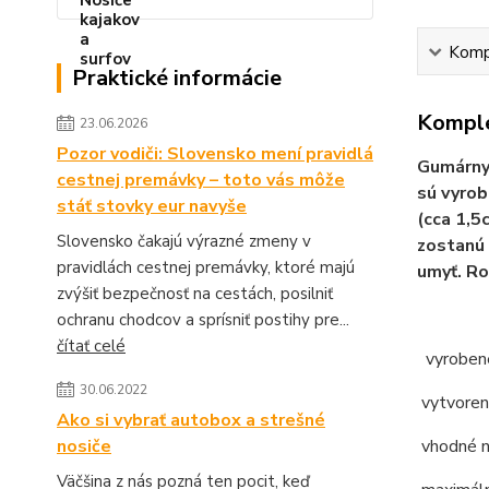
Kompl
Praktické informácie
Komple
23.06.2026
Pozor vodiči: Slovensko mení pravidlá
Gumárny 
cestnej premávky – toto vás môže
sú vyrob
stáť stovky eur navyše
(cca 1,5
Slovensko čakajú výrazné zmeny v
zostanú 
pravidlách cestnej premávky, ktoré majú
umyť. Ro
zvýšiť bezpečnosť na cestách, posilniť
ochranu chodcov a sprísniť postihy pre...
čítať celé
vyroben
30.06.2022
vytvoren
Ako si vybrať autobox a strešné
nosiče
vhodné n
Väčšina z nás pozná ten pocit, keď