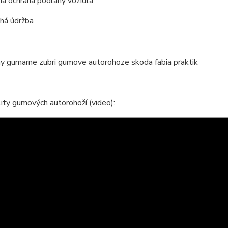
a ochrana podlahy vozidla
há údržba
ity gumových autorohoží (video):