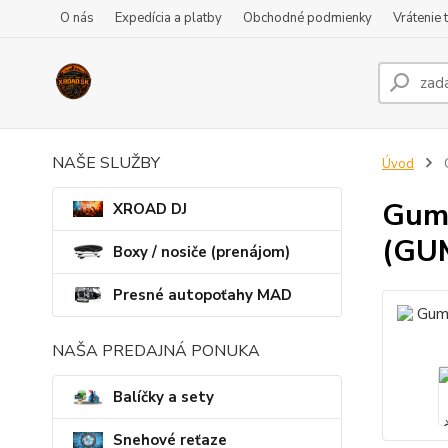
O nás
Expedícia a platby
Obchodné podmienky
Vrátenie 
NAŠE SLUŽBY
Úvod
G
Gumo
XROAD DJ
(GU
Boxy / nosiče (prenájom)
Presné autopoťahy MAD
NAŠA PREDAJNÁ PONUKA
Balíčky a sety
Snehové reťaze