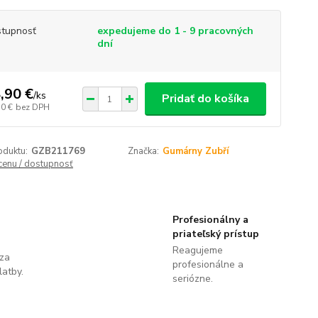
tupnosť
expedujeme do 1 - 9 pracovných
dní
,90 €
/
ks
Pridať do košíka
50 €
bez DPH
oduktu:
GZB211769
Značka:
Gumárny Zubří
 cenu / dostupnosť
Profesionálny a
priateľský prístup
Reagujeme
 za
profesionálne a
latby.
seriózne.