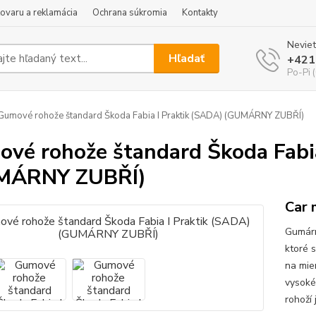
tovaru a reklamácia
Ochrana súkromia
Kontakty
Neviet
Hľadať
+421
Po-Pi 
umové rohože štandard Škoda Fabia I Praktik (SADA) (GUMÁRNY ZUBŘÍ)
vé rohože štandard Škoda Fabia
MÁRNY ZUBŘÍ)
Car 
Gumárn
ktoré 
na mie
vysoké
rohoží 