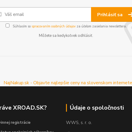
Prihlásiť sa
Súhlasím so
spracovaním osobných údajov
za účelom zasielania newslettera.
Môžete sa kedykoľvek odhlásiť.
práve XROAD.SK?
Údaje o spoločnosti
WWS, s. r. o.
innej registrácie