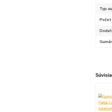
Typ au
Počet 
Dodat
Gumár
Súvisia