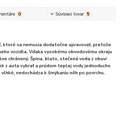
mentáre
0
Súvisiaci tovar
5
, ktoré sa nemusia dodatočne upravovať, pretože
tneho vozidla. Vďaka vysokému obvodovému okraju
lne chránený. Špina, blato, stečená voda z obuvi
ek z auta vybrať a prúdom teplej vody jednoducho
ú vlhké, nedochádza k šmýkaniu nôh po povrchu.