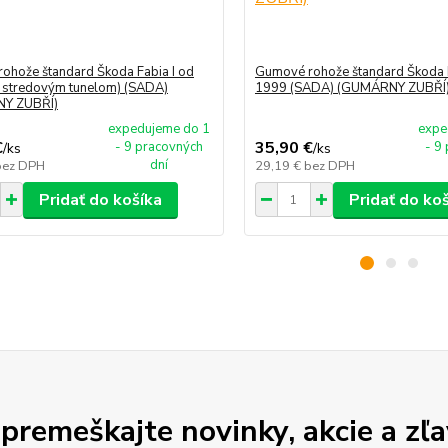
ohože štandard Škoda Fabia I od
Gumové rohože štandard Škoda F
 stredovým tunelom) (SADA)
1999 (SADA) (GUMÁRNY ZUBŘÍ
Y ZUBŘÍ)
expedujeme do 1
expe
€
35,90 €
- 9 pracovných
- 9
/
ks
/
ks
dní
bez DPH
29,19 €
bez DPH
Pridať do košíka
Pridať do ko
premeškajte novinky, akcie a zľa