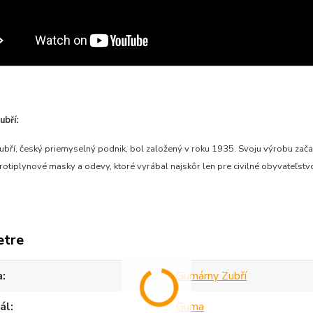
bří:
bří, český priemyselný podnik, bol založený v roku 1935. Svoju výrobu zač
otiplynové masky a odevy, ktoré vyrábal najskôr len pre civilné obyvateľst
etre
a
Gumárny Zubří
ál
Guma