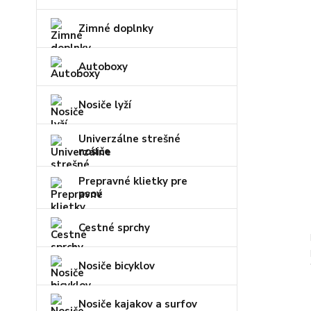
Zimné doplnky
Autoboxy
Nosiče lyží
Univerzálne strešné
nosiče
Prepravné klietky pre
psov
Cestné sprchy
Nosiče bicyklov
Nosiče kajakov a surfov