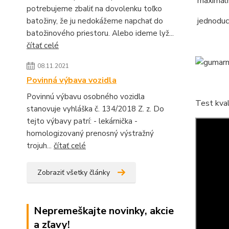
maximáln
potrebujeme zbaliť na dovolenku toľko
jednoduc
batožiny, že ju nedokážeme napchať do
batožinového priestoru. Alebo ideme lyž...
čítať celé
08.11.2021
Povinná výbava vozidla
Povinnú výbavu osobného vozidla
Test kval
stanovuje vyhláška č. 134/2018 Z. z. Do
tejto výbavy patrí: - lekárnička -
homologizovaný prenosný výstražný
trojuh...
čítať celé
Zobraziť všetky články
Nepremeškajte novinky, akcie
a zľavy!