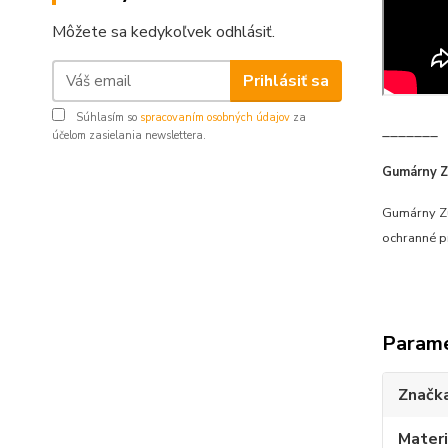
Môžete sa kedykoľvek odhlásiť.
Prihlásiť sa
Súhlasím so
spracovaním osobných údajov
za
_______
účelom zasielania newslettera.
Gumárny Zu
Gumárny Zu
ochranné pr
Param
Značk
Materi