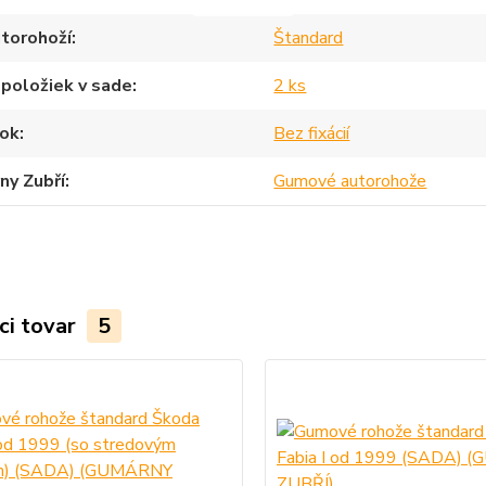
torohoží
Štandard
položiek v sade
2 ks
ok
Bez fixácií
ny Zubří
Gumové autorohože
ci tovar
5