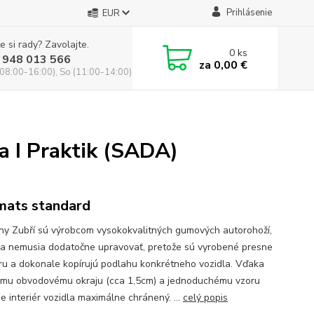
Prihlásenie
EUR
e si rady? Zavolajte.
0
ks
 948 013 566
za
0,00 €
(08:00-16:00), So (11:00-14:00)
 I Praktik (SADA)
mats standard
y Zubří sú výrobcom vysokokvalitných gumových autorohoží,
sa nemusia dodatočne upravovať, pretože sú vyrobené presne
ru a dokonale kopírujú podlahu konkrétneho vozidla. Vďaka
mu obvodovému okraju (cca 1,5cm) a jednoduchému vzoru
je interiér vozidla maximálne chránený. ...
celý popis