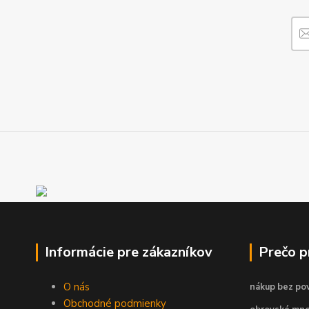
Informácie pre zákazníkov
Prečo 
O nás
nákup bez pov
Obchodné podmienky