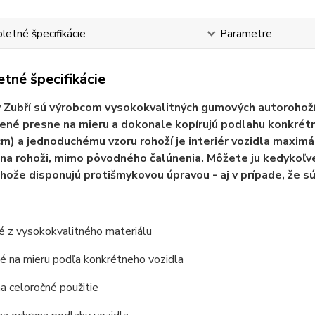
etné špecifikácie
Parametre
tné špecifikácie
Zubří sú výrobcom vysokokvalitných gumových autorohoží
ené presne na mieru a dokonale kopírujú podlahu konkré
cm) a jednoduchému vzoru rohoží je interiér vozidla maximá
na rohoži, mimo pôvodného čalúnenia. Môžete ju kedykoľv
hože disponujú protišmykovou úpravou - aj v prípade, že s
é z vysokokvalitného materiálu
é na mieru podľa konkrétneho vozidla
a celoročné použitie