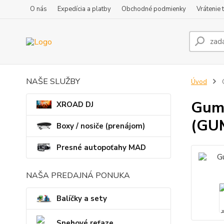
O nás
Expedícia a platby
Obchodné podmienky
Vrátenie 
NAŠE SLUŽBY
Úvod
G
Gumo
XROAD DJ
(GU
Boxy / nosiče (prenájom)
Presné autopoťahy MAD
NAŠA PREDAJNÁ PONUKA
Balíčky a sety
Snehové reťaze