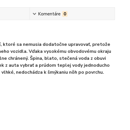
Komentáre
0
, ktoré sa nemusia dodatočne upravovať, pretože
tneho vozidla. Vďaka vysokému obvodovému okraju
lne chránený. Špina, blato, stečená voda z obuvi
ek z auta vybrať a prúdom teplej vody jednoducho
ú vlhké, nedochádza k šmýkaniu nôh po povrchu.