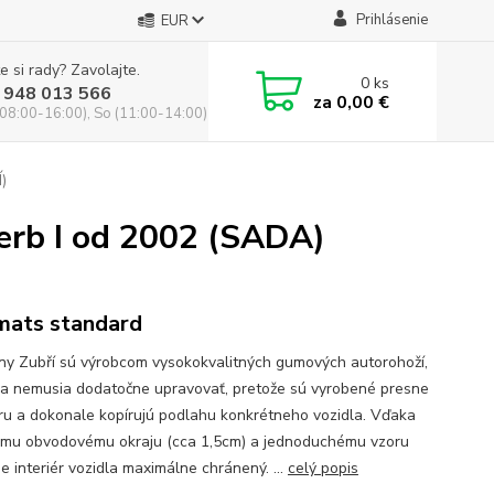
Prihlásenie
EUR
e si rady? Zavolajte.
0
ks
 948 013 566
za
0,00 €
(08:00-16:00), So (11:00-14:00)
)
rb I od 2002 (SADA)
mats standard
y Zubří sú výrobcom vysokokvalitných gumových autorohoží,
sa nemusia dodatočne upravovať, pretože sú vyrobené presne
ru a dokonale kopírujú podlahu konkrétneho vozidla. Vďaka
mu obvodovému okraju (cca 1,5cm) a jednoduchému vzoru
je interiér vozidla maximálne chránený. ...
celý popis