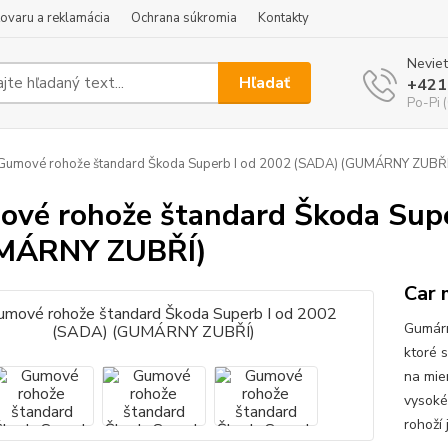
tovaru a reklamácia
Ochrana súkromia
Kontakty
Neviet
Hľadať
+421
Po-Pi 
umové rohože štandard Škoda Superb I od 2002 (SADA) (GUMÁRNY ZUBŘÍ
vé rohože štandard Škoda Supe
MÁRNY ZUBŘÍ)
Car 
Gumárn
ktoré 
na mie
vysoké
rohoží 