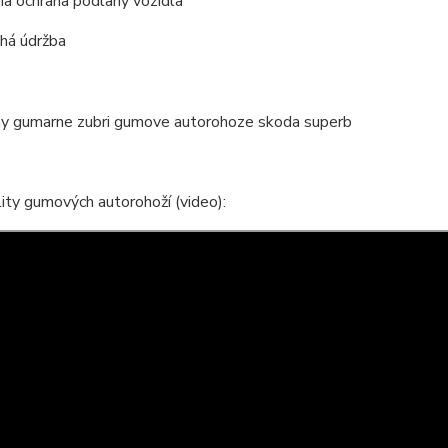
a ochrana podlahy vozidla
há údržba
ity gumových autorohoží (video):