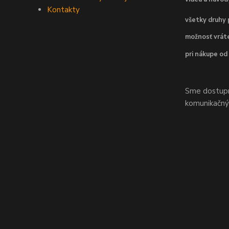
Kontakty
všetky druhy 
možnosť vráte
pri nákupe od
Sme dostupní
komunikačnýc