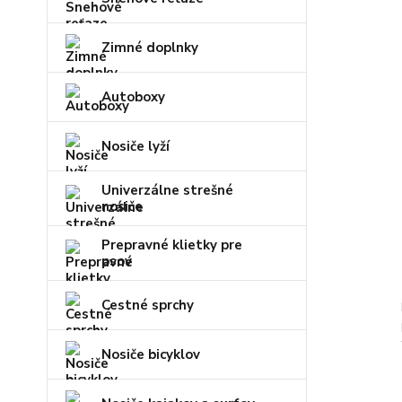
Zimné doplnky
Autoboxy
Nosiče lyží
Univerzálne strešné
nosiče
Prepravné klietky pre
psov
Cestné sprchy
Nosiče bicyklov