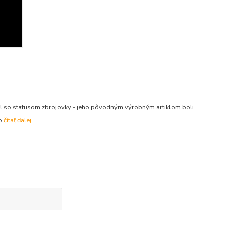
al so statusom zbrojovky - jeho pôvodným výrobným artiklom boli
vo
čítať ďalej...