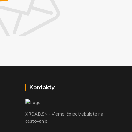
Kontakty
XROAD.SK - Vieme, čo potrebujete na
cestovanie