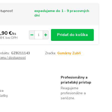
tupnosť
expedujeme do 1 - 9 pracovných
dní
,90 €
/
ks
Pridať do košíka
88 €
bez DPH
oduktu:
GZB211143
Značka:
Gumárny Zubří
 cenu / dostupnosť
Profesionálny a
priateľský prístup
Reagujeme
 za
profesionálne a
latby.
seriózne.