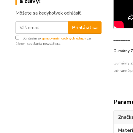
a zľavy!
Môžete sa kedykoľvek odhlásiť.
Prihlásiť sa
_______
Súhlasím so
spracovaním osobných údajov
za
účelom zasielania newslettera.
Gumárny Zu
Gumárny Zu
ochranné pr
Param
Značk
Materi