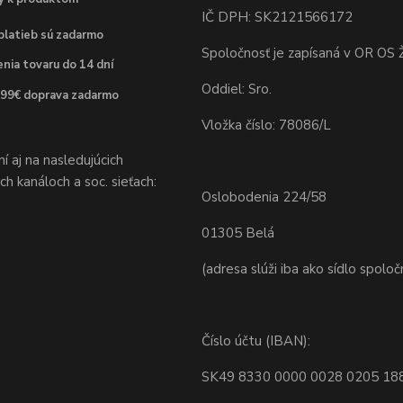
IČ DPH: SK2121566172
platieb sú zadarmo
Spoločnosť je zapísaná v OR OS Ž
nia tovaru do 14 dní
Oddiel: Sro.
 99€ doprava zadarmo
Vložka číslo: 78086/L
 aj na nasledujúcich
h kanáloch a soc. sieťach:
Oslobodenia 224/58
01305 Belá
(adresa slúži iba ako sídlo spoloč
Číslo účtu (IBAN):
SK49 8330 0000 0028 0205 18