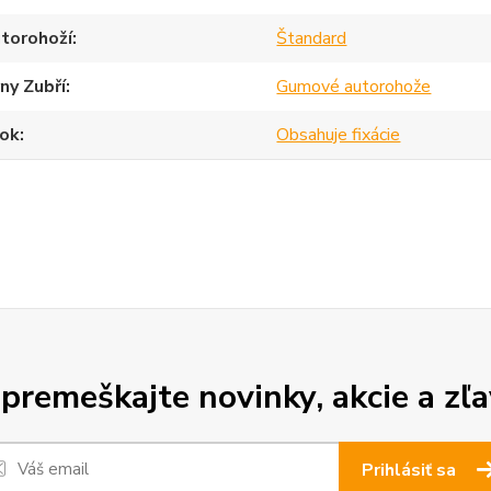
torohoží
Štandard
ny Zubří
Gumové autorohože
ok
Obsahuje fixácie
premeškajte novinky, akcie a zľa
Prihlásiť sa