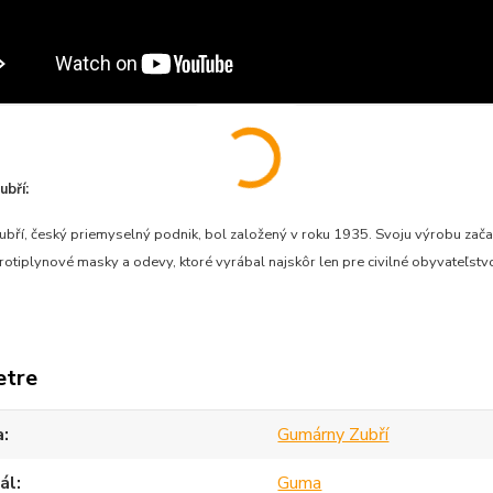
bří:
bří, český priemyselný podnik, bol založený v roku 1935. Svoju výrobu zač
otiplynové masky a odevy, ktoré vyrábal najskôr len pre civilné obyvateľst
etre
a
Gumárny Zubří
ál
Guma