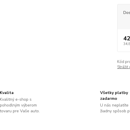
Dos
42
34,
Kód pr
Strážiť
Kvalita
Všetky platby
zadarmo
Kvalitný e-shop s
pohodlným výberom
U nás neplatíte
tovaru pre Vaše auto.
žiadny spôsob p