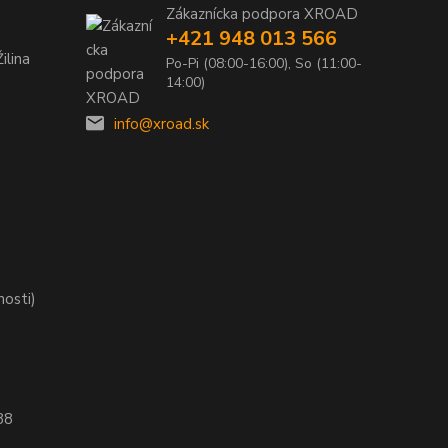
Zákaznícka podpora XROAD
+421 948 013 566
ilina
Po-Pi (08:00-16:00), So (11:00-
14:00)
info@xroad.sk
nosti)
88