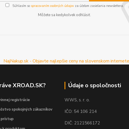
Súhlasím so
spracovaním osobných údajov
za účelom zasielania newslettera.
Môžete sa kedykoľvek odhlásiť.
práve XROAD.SK?
Údaje o spoločnosti
WWS, s. r. o.
innej registrácie
žstvo spokojných zákazníkov
IČO: 54 106 214
 prístup
DIČ: 2121566172
dy k produktom