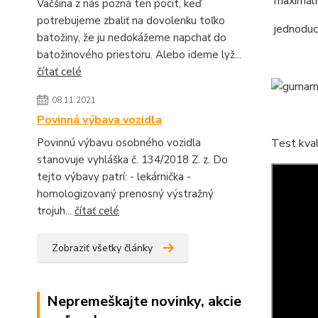
maximáln
Väčšina z nás pozná ten pocit, keď
potrebujeme zbaliť na dovolenku toľko
jednoduc
batožiny, že ju nedokážeme napchať do
batožinového priestoru. Alebo ideme lyž...
čítať celé
08.11.2021
Povinná výbava vozidla
Povinnú výbavu osobného vozidla
Test kval
stanovuje vyhláška č. 134/2018 Z. z. Do
tejto výbavy patrí: - lekárnička -
homologizovaný prenosný výstražný
trojuh...
čítať celé
Zobraziť všetky články
Nepremeškajte novinky, akcie