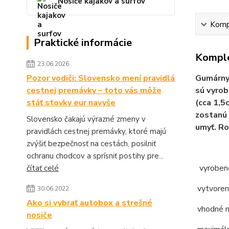
Nosiče kajakov a surfov
Kompl
Praktické informácie
Komple
23.06.2026
Pozor vodiči: Slovensko mení pravidlá
Gumárny 
cestnej premávky – toto vás môže
sú vyrob
stáť stovky eur navyše
(cca 1,5
zostanú 
Slovensko čakajú výrazné zmeny v
umyť. Ro
pravidlách cestnej premávky, ktoré majú
zvýšiť bezpečnosť na cestách, posilniť
ochranu chodcov a sprísniť postihy pre...
vyroben
čítať celé
vytvoren
30.06.2022
Ako si vybrať autobox a strešné
vhodné n
nosiče