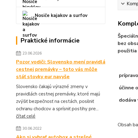
Kompl
Nosiče kajakov a surfov
Komple
Špeciáln
Praktické informácie
bez obsa
použitia
23.06.2026
Pozor vodiči: Slovensko mení pravidlá
cestnej premávky – toto vás môže
prípravo
stáť stovky eur navyše
Slovensko čakajú výrazné zmeny v
účinne 
pravidlách cestnej premávky, ktoré majú
dodáva 
zvýšiť bezpečnosť na cestách, posilniť
ochranu chodcov a sprísniť postihy pre...
čítať celé
Obsah ba
30.06.2022
Ako si vybrať autobox a strešné