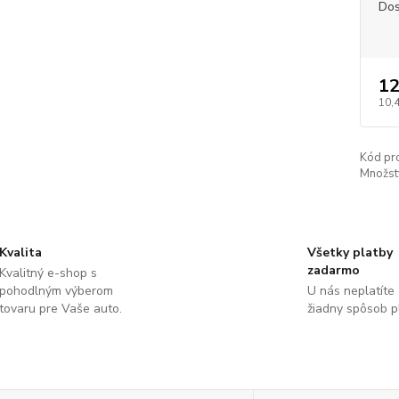
Dos
12
10,
Kód pr
Množst
Kvalita
Všetky platby
zadarmo
Kvalitný e-shop s
pohodlným výberom
U nás neplatíte
tovaru pre Vaše auto.
žiadny spôsob p