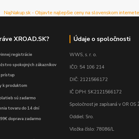
práve XROAD.SK?
Údaje o spoločnosti
WWS, s. r. o.
innej registrácie
žstvo spokojných zákazníkov
IČO: 54 106 214
 prístup
DIČ: 2121566172
dy k produktom
IČ DPH: SK2121566172
platieb sú zadarmo
Spoločnosť je zapísaná v OR OS Ž
nia tovaru do 14 dní
Oddiel: Sro.
 99€ doprava zadarmo
Vložka číslo: 78086/L