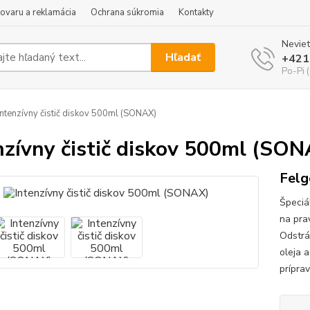
tovaru a reklamácia
Ochrana súkromia
Kontakty
Neviet
Hľadať
+421
Po-Pi 
ntenzívny čistič diskov 500ml (SONAX)
nzívny čistič diskov 500ml (SO
Felg
Špeciál
na pra
Odstrá
oleja 
príprav