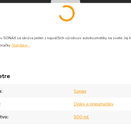
 SONAX sa ukrýva jeden z najväčších výrobcov autokozmetiky na svete. Jej h
 značky
čítať ďalej...
etre
a
Sonax
Disky a pneumatiky
tvo
500 ml