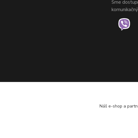
Sme dostupní
komunikačnýc
Náš e-shop a partn