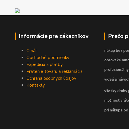
Informácie pre zákazníkov
Prečo 
O nás
nákup bez pov
Obchodné podmienky
obrovské mno
Expedícia a platby
profesionálny
Vrátenie tovaru a reklamácia
Ochrana osobných údajov
videá a návo
Kontakty
všetky druhy 
možnosť vráte
pri nákupe od