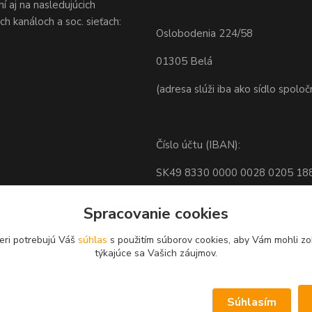
 aj na nasledujúcich
h kanáloch a soc. sieťach:
Oslobodenia 224/58
01305 Belá
(adresa slúži iba ako sídlo spoloč
Číslo účtu (IBAN):
SK49 8330 0000 0028 0205 18
BIC: FIOZSKBAXXX
Spracovanie cookies
eri potrebujú Váš
súhlas
s použitím súborov cookies, aby Vám mohli zo
týkajúce sa Vašich záujmov.
Nastavenia cookies.
Súhlasím