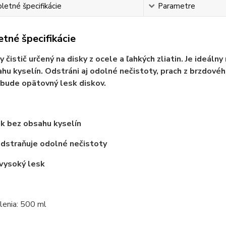
etné špecifikácie
Parametre
tné špecifikácie
y čistič určený na disky z ocele a ľahkých zliatin. Je ideál
hu kyselín. Odstráni aj odolné nečistoty, prach z brzdové
 bude opätovný lesk diskov.
k bez obsahu kyselín
odstraňuje odolné nečistoty
vysoký lesk
lenia: 500 ml