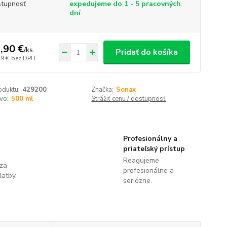
tupnosť
expedujeme do 1 - 5 pracovných
dní
,90 €
/
ks
Pridať do košíka
49 €
bez DPH
oduktu:
429200
Značka:
Sonax
vo:
500 ml
Strážiť cenu / dostupnosť
Profesionálny a
priateľský prístup
Reagujeme
 za
profesionálne a
latby.
seriózne.