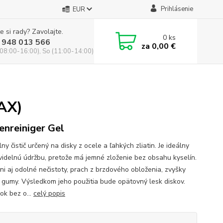
Prihlásenie
EUR
e si rady? Zavolajte.
0
ks
 948 013 566
za
0,00 €
(08:00-16:00), So (11:00-14:00)
NAX)
enreiniger Gel
ny čistič určený na disky z ocele a ľahkých zliatin. Je ideálny
videlnú údržbu, pretože má jemné zloženie bez obsahu kyselín.
ni aj odolné nečistoty, prach z brzdového obloženia, zvyšky
a gumy. Výsledkom jeho použitia bude opätovný lesk diskov.
ok bez o...
celý popis