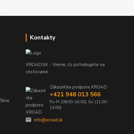
Kontakty
XROAD.SK - Vieme, čo potrebujete na
cestovanie
Zákaznícka podpora XROAD
+421 948 013 566
ilina
Po-Pi (08:00-16:00), So (11:00-
14:00)
info@xroad.sk