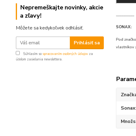
Nepremeškajte novinky, akcie
a zľavy!
__________
SONAX:
Môžete sa kedykoľvek odhlásiť.
Pod značkou
Prihlásiť sa
vlastníkov
Súhlasím so
spracovaním osobných údajov
za
účelom zasielania newslettera.
Param
Značk
Sonax
Množs