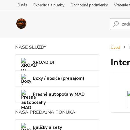
O nás
Expedícia a platby
Obchodné podmienky
Vrátenie 
NAŠE SLUŽBY
Úvod
I
Inte
XROAD DJ
Boxy / nosiče (prenájom)
Presné autopoťahy MAD
NAŠA PREDAJNÁ PONUKA
Balíčky a sety