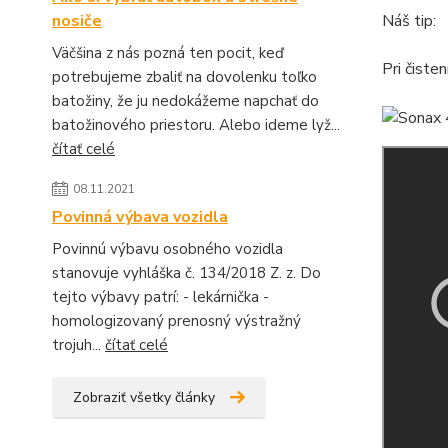
nosiče
Náš tip:
Väčšina z nás pozná ten pocit, keď
Pri čiste
potrebujeme zbaliť na dovolenku toľko
batožiny, že ju nedokážeme napchať do
batožinového priestoru. Alebo ideme lyž...
čítať celé
08.11.2021
Povinná výbava vozidla
Povinnú výbavu osobného vozidla
stanovuje vyhláška č. 134/2018 Z. z. Do
tejto výbavy patrí: - lekárnička -
homologizovaný prenosný výstražný
trojuh...
čítať celé
Zobraziť všetky články