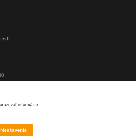
nosti)
88
brazovať informácie
Nastavenia