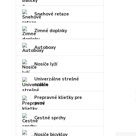
Snehové reťaze
Zimné doplnky
Autoboxy
Nosiče lyží
Univerzálne strešné
nosiče
Prepravné klietky pre
psov
Cestné sprchy
Nosiče bicyklov