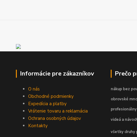
Informácie pre zákazníkov
Prečo 
O nás
nákup bez pov
Obchodné podmienky
obrovské mno
Expedícia a platby
profesionálny
Vrátenie tovaru a reklamácia
Ochrana osobných údajov
videá a návo
Kontakty
všetky druhy 