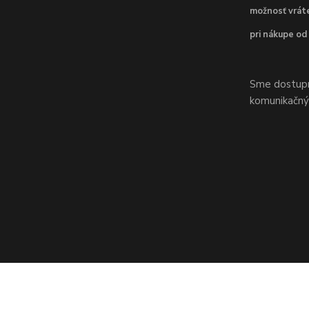
možnosť vráte
pri nákupe od
Sme dostupní
komunikačnýc