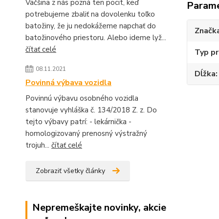
Väčšina z nás pozná ten pocit, keď
Param
potrebujeme zbaliť na dovolenku toľko
batožiny, že ju nedokážeme napchať do
Značk
batožinového priestoru. Alebo ideme lyž...
čítať celé
Typ pr
08.11.2021
Dĺžka
Povinná výbava vozidla
Povinnú výbavu osobného vozidla
stanovuje vyhláška č. 134/2018 Z. z. Do
tejto výbavy patrí: - lekárnička -
homologizovaný prenosný výstražný
trojuh...
čítať celé
Zobraziť všetky články
Nepremeškajte novinky, akcie