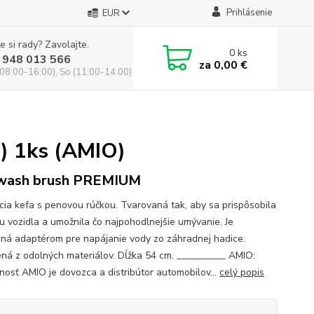
Prihlásenie
EUR
e si rady? Zavolajte.
0
ks
 948 013 566
za
0,00 €
(08:00-16:00), So (11:00-14:00)
) 1ks (AMIO)
 wash brush PREMIUM
ia kefa s penovou rúčkou. Tvarovaná tak, aby sa prispôsobila
u vozidla a umožnila čo najpohodlnejšie umývanie. Je
ná adaptérom pre napájanie vody zo záhradnej hadice.
ná z odolných materiálov. Dĺžka 54 cm. __________ AMIO:
nosť AMIO je dovozca a distribútor automobilov...
celý popis