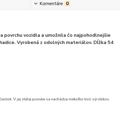
Komentáre
0
a povrchu vozidla a umožnila čo najpohodlnejšie
hadice. Vyrobená z odolných materiálov. Dĺžka 54
stok. V jej stálej ponuke sa nachádza niekoľko tisíc výrobkov,