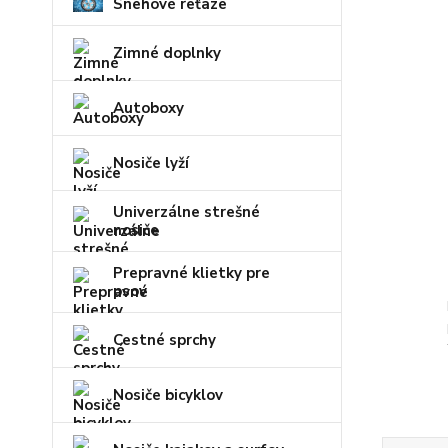
Snehové reťaze
Zimné doplnky
Autoboxy
Nosiče lyží
Univerzálne strešné
nosiče
Prepravné klietky pre
psov
Cestné sprchy
Nosiče bicyklov