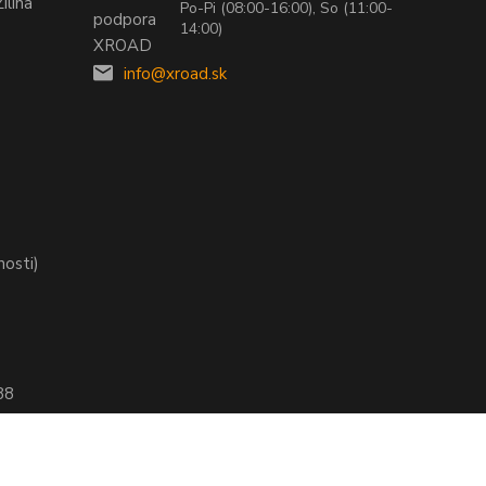
ilina
Po-Pi (08:00-16:00), So (11:00-
14:00)
info@xroad.sk
nosti)
88