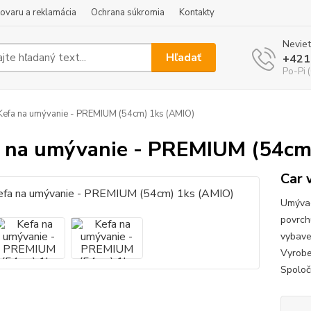
tovaru a reklamácia
Ochrana súkromia
Kontakty
Neviet
Hľadať
+421
Po-Pi 
efa na umývanie - PREMIUM (54cm) 1ks (AMIO)
 na umývanie - PREMIUM (54cm
Car
Umývac
povrch
vybave
Vyrobe
Spoloč