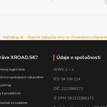
práve XROAD.SK?
Údaje o spoločnosti
WWS, s. r. o.
innej registrácie
žstvo spokojných zákazníkov
IČO: 54 106 214
 prístup
DIČ: 2121566172
dy k produktom
IČ DPH: SK2121566172
platieb sú zadarmo