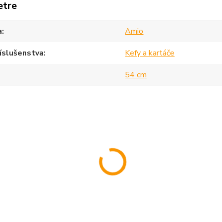
etre
a
Amio
íslušenstva
Kefy a kartáče
54 cm