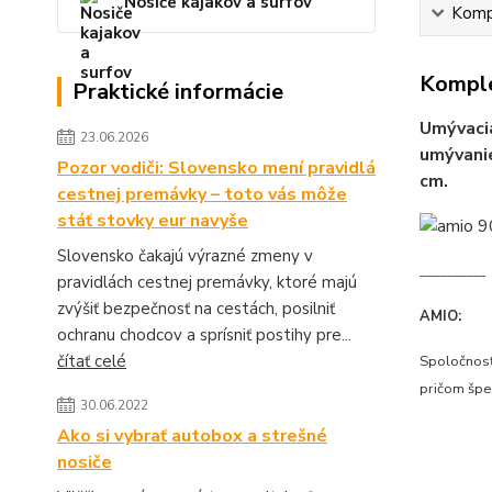
Nosiče kajakov a surfov
Kompl
Komple
Praktické informácie
Umývacia
23.06.2026
umývanie
Pozor vodiči: Slovensko mení pravidlá
cm.
cestnej premávky – toto vás môže
stáť stovky eur navyše
Slovensko čakajú výrazné zmeny v
__________
pravidlách cestnej premávky, ktoré majú
zvýšiť bezpečnosť na cestách, posilniť
AMIO:
ochranu chodcov a sprísniť postihy pre...
čítať celé
Spoločnosť 
pričom špe
30.06.2022
Ako si vybrať autobox a strešné
nosiče