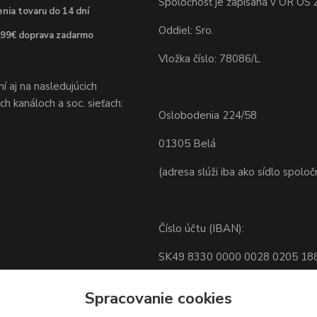
Spoločnosť je zapísaná v OR OS Ž
nia tovaru do 14 dní
Oddiel: Sro.
 99€ doprava zadarmo
Vložka číslo: 78086/L
 aj na nasledujúcich
h kanáloch a soc. sieťach:
Oslobodenia 224/58
01305 Belá
(adresa slúži iba ako sídlo spoloč
Číslo účtu (IBAN):
SK49 8330 0000 0028 0205 18
BIC: FIOZSKBAXXX
Spracovanie cookies