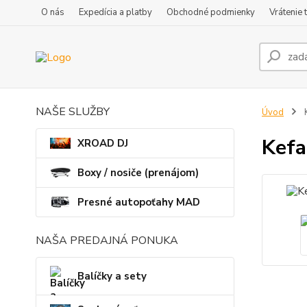
O nás
Expedícia a platby
Obchodné podmienky
Vrátenie 
NAŠE SLUŽBY
Úvod
K
Kefa
XROAD DJ
Boxy / nosiče (prenájom)
Presné autopoťahy MAD
NAŠA PREDAJNÁ PONUKA
Balíčky a sety