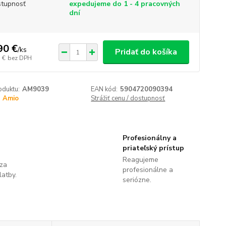
tupnosť
expedujeme do 1 - 4 pracovných
dní
90 €
/
ks
Pridať do košíka
 €
bez DPH
oduktu:
AM9039
EAN kód:
5904720090394
Amio
Strážiť cenu / dostupnosť
Profesionálny a
priateľský prístup
Reagujeme
 za
profesionálne a
latby.
seriózne.