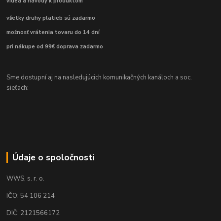
videá a návody k produktom
všetky druhy platieb sú zadarmo
možnosť vrátenia tovaru do 14 dní
pri nákupe od 99€ doprava zadarmo
Sme dostupní aj na nasledujúcich komunikačných kanáloch a soc.
sieťach:
Údaje o spoločnosti
WWS, s. r. o.
IČO: 54 106 214
DIČ: 2121566172