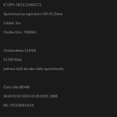
IČ DPH: SK2121566172
Spoločnosť je zapísaná v OR OS Žilina
Oddiel: Sro.
Vložka číslo: 78086/L
Oslobodenia 224/58
01305 Belá
(adresa slúži iba ako sídlo spoločnosti)
Číslo účtu (IBAN):
SK49 8330 0000 0028 0205 1888
BIC: FIOZSKBAXXX