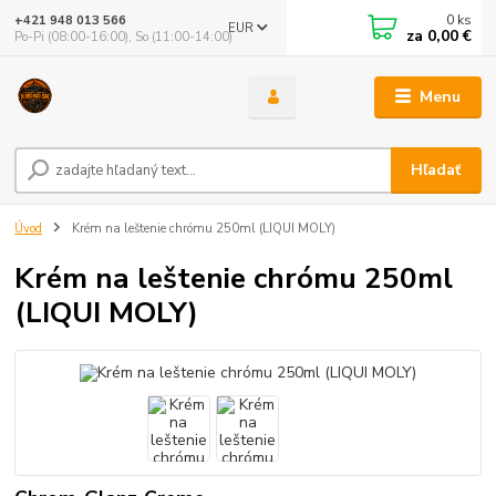
0
ks
+421 948 013 566
EUR
za
0,00 €
Po-Pi (08:00-16:00), So (11:00-14:00)
Menu
Hľadať
Úvod
Krém na leštenie chrómu 250ml (LIQUI MOLY)
Krém na leštenie chrómu 250ml
(LIQUI MOLY)