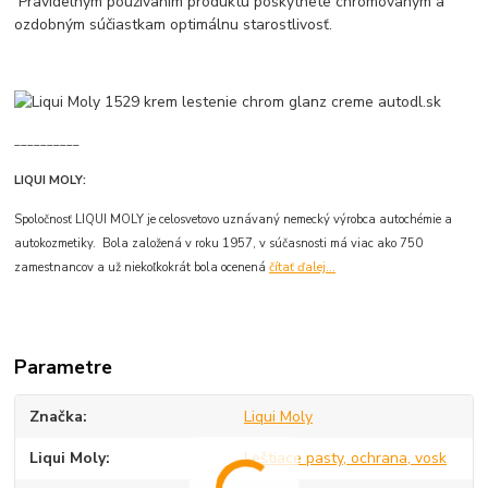
Pravidelným používaním produktu poskytnete chrómovaným a
ozdobným súčiastkam optimálnu starostlivosť.
__________
LIQUI MOLY:
Spoločnosť LIQUI MOLY je celosvetovo uznávaný nemecký výrobca autochémie a
autokozmetiky. Bola založená v roku 1957, v súčasnosti má viac ako 750
zamestnancov a už niekoľkokrát bola ocenená
čítať ďalej...
Parametre
Značka
Liqui Moly
Liqui Moly
Leštiace pasty, ochrana, vosk