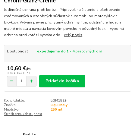
Chrom-Glanz-Creme
Jedinečná ochrana proti korózii. Prípravok na čistenie a ošetrovanie
chrómovaných a ozdobných súčiastok automobilov, motocyklov a
bicyklov. Vytvára pevne prichytený ochranný film, odstraňuje hrdzu a
matné miesta a navracia kovovým povrchom pôvodný lesk. výborná
ochrana proti korózii vytvára odo...
celý popis
Dostupnosť
expedujeme do 1 - 4 pracovných dní
10,60 €
/
ks
8,62 €
bez DPH
Pridať do košíka
Kód produktu:
LQM1529
Značka:
Liqui Moly
Množstvo:
250 ml
Strážiť cenu / dostupnosť
Kvalita