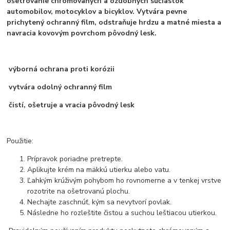
ošetrovanie chrómovaných a ozdobných súčiastok
automobilov, motocyklov a bicyklov. Vytvára pevne
prichytený ochranný film, odstraňuje hrdzu a matné miesta a
navracia kovovým povrchom pôvodný lesk.
výborná ochrana proti korózii
vytvára odolný ochranný film
čistí, ošetruje a vracia pôvodný lesk
Použitie:
Prípravok poriadne pretrepte.
Aplikujte krém na mäkkú utierku alebo vatu.
Ľahkým krúživým pohybom ho rovnomerne a v tenkej vrstve
rozotrite na ošetrovanú plochu.
Nechajte zaschnúť, kým sa nevytvorí povlak.
Následne ho rozleštite čistou a suchou leštiacou utierkou.