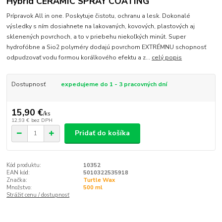
Hybrid CERAMIC SPRAY COATING
Prípravok All in one. Poskytuje čistotu, ochranu a lesk. Dokonalé
výsledky s ním dosiahnete na lakovaných, kovových, plastových aj
sklenených povrchoch, a to v priebehu niekoľkých minút. Super
hydrofóbne a Sio2 polyméry dodajú povrchom EXTRÉMNU schopnosť
odpudzovať vodu formou korálkového efektu a z...
celý popis
Dostupnosť
expedujeme do 1 - 3 pracovných dní
15,90 €
/
ks
12,93 €
bez DPH
Pridať do košíka
Kód produktu:
10352
EAN kód:
5010322535918
Značka:
Turtle Wax
Množstvo:
500 ml
Strážiť cenu / dostupnosť