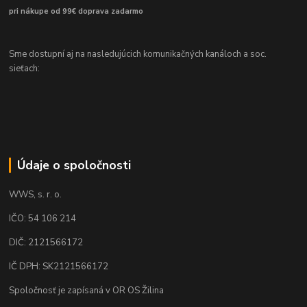
pri nákupe od 99€ doprava zadarmo
Sme dostupní aj na nasledujúcich komunikačných kanáloch a soc.
sieťach:
Údaje o spoločnosti
WWS, s. r. o.
IČO: 54 106 214
DIČ: 2121566172
IČ DPH: SK2121566172
Spoločnosť je zapísaná v OR OS Žilina