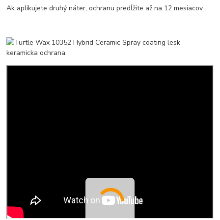
Ak aplikujete druhý náter, ochranu predĺžite až na 12 mesiacov.