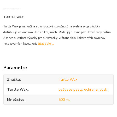
__________
TURTLE WAX:
Turtle Wax je najväčšia automobilová spoločnosť na svete a svoje výrobky
distribuuje vo viac ako 90-tich krajinách. Medzi jej hlavné produktové rady patria
čistiace a leštiace výrobky pre automobily, vrátane skla, lakovaných povrchov,
nelakovaných kovov, kože
čítať ďalej...
Parametre
Značka
Turtle Wax
Turtle Wax
Leštiace pasty, ochrana, vosk
Množstvo
500 ml