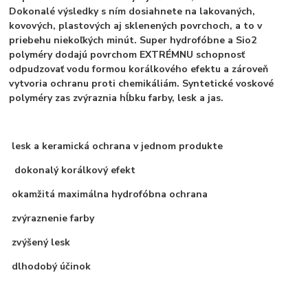
Dokonalé výsledky s ním dosiahnete na lakovaných,
kovových, plastových aj sklenených povrchoch, a to v
priebehu niekoľkých minút. Super hydrofóbne a Sio2
polyméry dodajú povrchom EXTRÉMNU schopnosť
odpudzovať vodu formou korálkového efektu a zároveň
vytvoria ochranu proti chemikáliám. Syntetické voskové
polyméry zas zvýraznia hĺbku farby, lesk a jas.
lesk a keramická ochrana v jednom produkte
dokonalý korálkový efekt
okamžitá maximálna hydrofóbna ochrana
zvýraznenie farby
zvýšený lesk
dlhodobý účinok