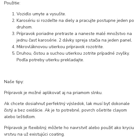
Použitie:
Vozidlo umyte a vysušte.
Karosériu si rozdeľte na diely a pracujte postupne jeden po
druhom.
Prípravok poriadne pretraste a naneste malé množstvo na
jednu časť karosérie. 2 dávky spreja stačia na jeden panel.
Mikrovláknovou utierkou prípravok rozotrite.
Druhou, čistou a suchou utierkou zotrite prípadné zvyšky.
Podľa potreby utierku prekladajte.
Naše tipy:
Prípravok je možné aplikovať aj na priamom slnku.
Ak chcete dosiahnuť perfektný výsledok, lak musí byť dokonale
čistý a bez oxidácie. Ak je to potrebné, povrch ošetrite clayom
alebo leštidlom.
Prípravok je flexibilný, môžete ho navrstviť alebo použiť ako kryciu
vrstvu na už existujúci coating.