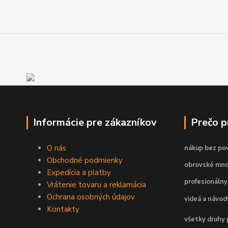
Informácie pre zákazníkov
Prečo 
O nás
nákup bez pov
Obchodné podmienky
obrovské mno
Expedícia a platby
profesionálny
Vrátenie tovaru a reklamácia
Ochrana osobných údajov
videá a návo
Kontakty
všetky druhy 