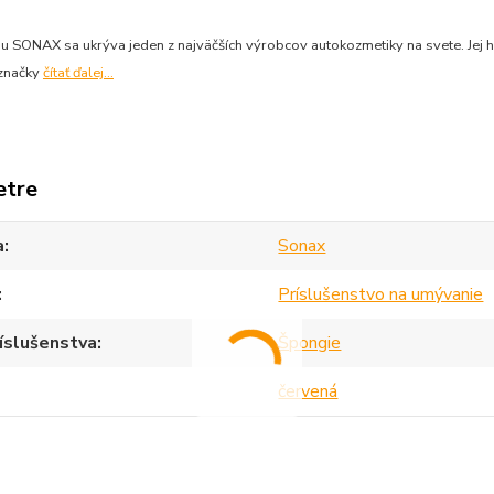
 SONAX sa ukrýva jeden z najväčších výrobcov autokozmetiky na svete. Jej h
 značky
čítať ďalej...
etre
a
Sonax
Príslušenstvo na umývanie
íslušenstva
Špongie
červená