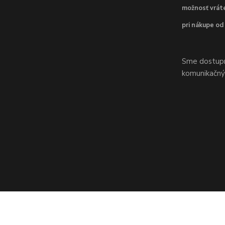
možnosť vráte
pri nákupe od
Sme dostupní
komunikačnýc