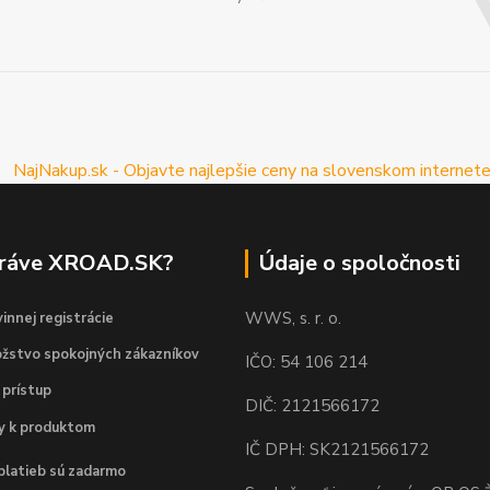
práve XROAD.SK?
Údaje o spoločnosti
WWS, s. r. o.
innej registrácie
žstvo spokojných zákazníkov
IČO: 54 106 214
 prístup
DIČ: 2121566172
dy k produktom
IČ DPH: SK2121566172
platieb sú zadarmo