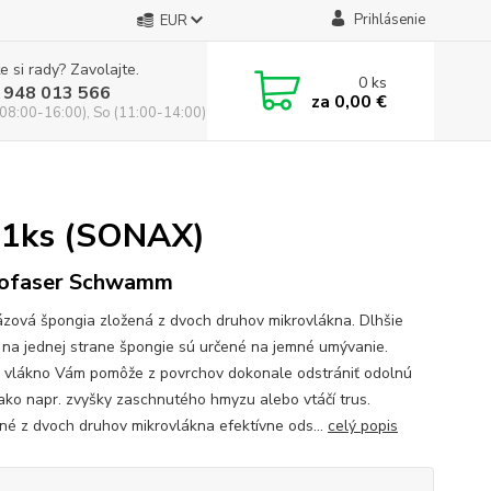
Prihlásenie
EUR
e si rady? Zavolajte.
0
ks
 948 013 566
za
0,00 €
(08:00-16:00), So (11:00-14:00)
e 1ks (SONAX)
rofaser Schwamm
ázová špongia zložená z dvoch druhov mikrovlákna. Dlhšie
 na jednej strane špongie sú určené na jemné umývanie.
e vlákno Vám pomôže z povrchov dokonale odstrániť odolnú
 ako napr. zvyšky zaschnutého hmyzu alebo vtáčí trus.
né z dvoch druhov mikrovlákna efektívne ods...
celý popis