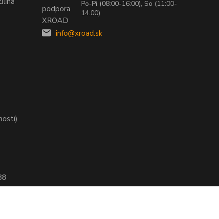
ilina
Po-Pi (08:00-16:00), So (11:00-
14:00)
info@xroad.sk
nosti)
88