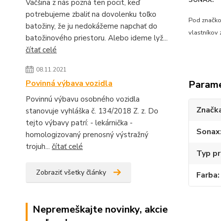
SONAX:
Väčšina z nás pozná ten pocit, keď
potrebujeme zbaliť na dovolenku toľko
Pod značkou
batožiny, že ju nedokážeme napchať do
vlastníkov
batožinového priestoru. Alebo ideme lyž...
čítať celé
08.11.2021
Povinná výbava vozidla
Param
Povinnú výbavu osobného vozidla
Značk
stanovuje vyhláška č. 134/2018 Z. z. Do
tejto výbavy patrí: - lekárnička -
Sonax
homologizovaný prenosný výstražný
trojuh...
čítať celé
Typ pr
Zobraziť všetky články
Farba
Nepremeškajte novinky, akcie