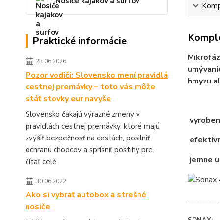
Nosiče kajakov a surfov
Kompl
Komple
Praktické informácie
Mikrofáz
23.06.2026
umývanie
Pozor vodiči: Slovensko mení pravidlá
hmyzu al
cestnej premávky – toto vás môže
stáť stovky eur navyše
Slovensko čakajú výrazné zmeny v
vyroben
pravidlách cestnej premávky, ktoré majú
zvýšiť bezpečnosť na cestách, posilniť
efektívn
ochranu chodcov a sprísniť postihy pre...
jemne 
čítať celé
30.06.2022
Ako si vybrať autobox a strešné
__________
nosiče