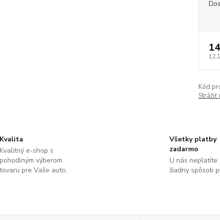
Dos
14
12,
Kód pr
Strážiť
Kvalita
Všetky platby
zadarmo
Kvalitný e-shop s
pohodlným výberom
U nás neplatíte
tovaru pre Vaše auto.
žiadny spôsob p