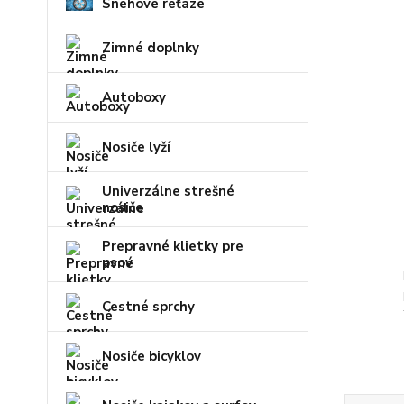
Snehové reťaze
Zimné doplnky
Autoboxy
Nosiče lyží
Univerzálne strešné
nosiče
Prepravné klietky pre
psov
Cestné sprchy
Nosiče bicyklov