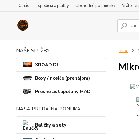
O nás
Expedícia a platby
Obchodné podmienky
Vrátenie 
NAŠE SLUŽBY
Úvod
M
Mikr
XROAD DJ
Boxy / nosiče (prenájom)
Presné autopoťahy MAD
NAŠA PREDAJNÁ PONUKA
Balíčky a sety