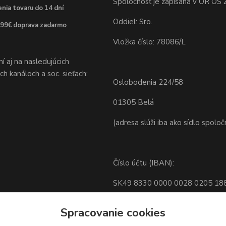
Spoločnosť je zapísaná v OR OS Ž
nia tovaru do 14 dní
Oddiel: Sro.
 99€ doprava zadarmo
Vložka číslo: 78086/L
 aj na nasledujúcich
h kanáloch a soc. sieťach:
Oslobodenia 224/58
01305 Belá
(adresa slúži iba ako sídlo spoloč
Číslo účtu (IBAN):
SK49 8330 0000 0028 0205 18
BIC: FIOZSKBAXXX
Spracovanie cookies