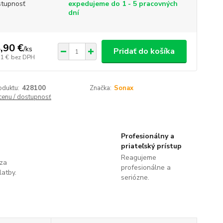
tupnosť
expedujeme do 1 - 5 pracovných
dní
,90 €
/
ks
Pridať do košíka
11 €
bez DPH
oduktu:
428100
Značka:
Sonax
 cenu / dostupnosť
Profesionálny a
priateľský prístup
Reagujeme
 za
profesionálne a
latby.
seriózne.