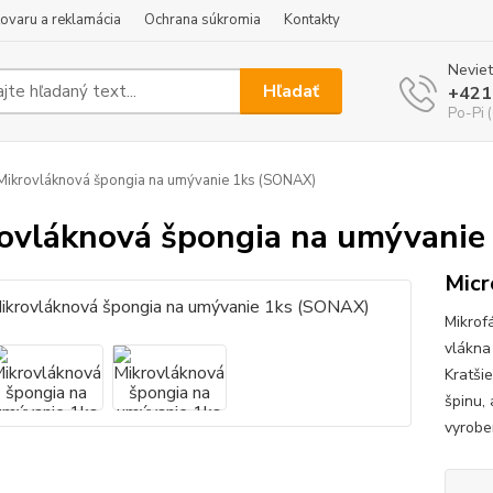
tovaru a reklamácia
Ochrana súkromia
Kontakty
Neviet
Hľadať
+421
Po-Pi 
ikrovláknová špongia na umývanie 1ks (SONAX)
ovláknová špongia na umývani
Mic
Mikrof
vlákna
Kratši
špinu,
vyrobe