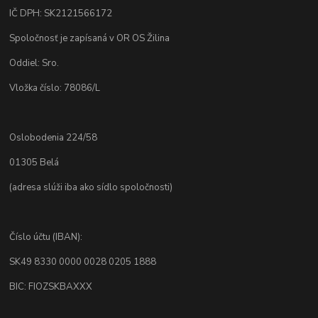
IČ DPH: SK2121566172
Spoločnosť je zapísaná v OR OS Žilina
Oddiel: Sro.
Vložka číslo: 78086/L
Oslobodenia 224/58
01305 Belá
(adresa slúži iba ako sídlo spoločnosti)
Číslo účtu (IBAN):
SK49 8330 0000 0028 0205 1888
BIC: FIOZSKBAXXX