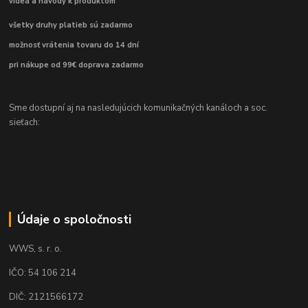
videá a návody k produktom
všetky druhy platieb sú zadarmo
možnosť vrátenia tovaru do 14 dní
pri nákupe od 99€ doprava zadarmo
Sme dostupní aj na nasledujúcich komunikačných kanáloch a soc.
sieťach:
Údaje o spoločnosti
WWS, s. r. o.
IČO: 54 106 214
DIČ: 2121566172