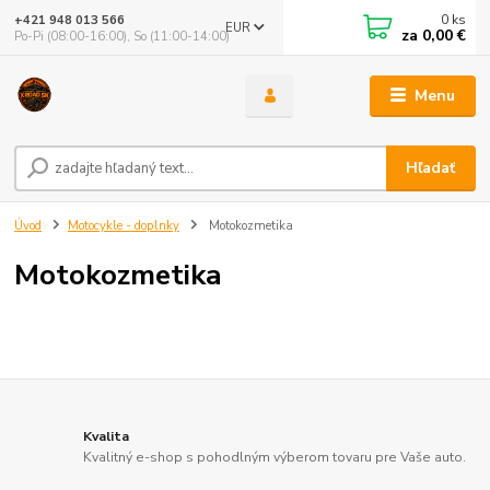
0
ks
+421 948 013 566
EUR
za
0,00 €
Po-Pi (08:00-16:00), So (11:00-14:00)
Menu
Hľadať
Úvod
Motocykle - doplnky
Motokozmetika
Motokozmetika
Kvalita
Kvalitný e-shop s pohodlným výberom tovaru pre Vaše auto.