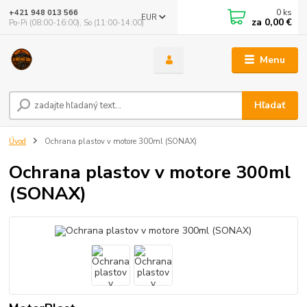
0
ks
+421 948 013 566
EUR
za
0,00 €
Po-Pi (08:00-16:00), So (11:00-14:00)
Menu
Hľadať
Úvod
Ochrana plastov v motore 300ml (SONAX)
Ochrana plastov v motore 300ml
(SONAX)