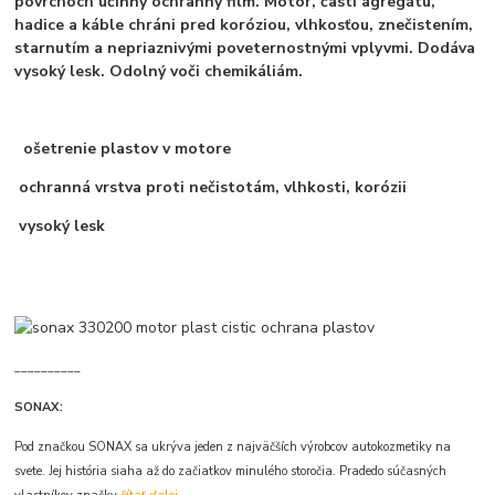
povrchoch účinný ochranný film. Motor, časti agregátu,
hadice a káble chráni pred koróziou, vlhkosťou, znečistením,
starnutím a nepriaznivými poveternostnými vplyvmi. Dodáva
vysoký lesk. Odolný voči chemikáliám.
ošetrenie plastov v motore
ochranná vrstva proti nečistotám, vlhkosti, korózii
vysoký lesk
__________
SONAX:
Pod značkou SONAX sa ukrýva jeden z najväčších výrobcov autokozmetiky na
svete. Jej história siaha až do začiatkov minulého storočia. Pradedo súčasných