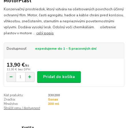
MotorPlast
Konzervačný prostriedok, ktorý vytvára na ošetrovaných povrchoch účinný
ochranný film. Motor, časti agregátu, hadice a káble chráni pred koróziou,
vlhkosťou, znečistením, starnutím a nepriaznivými poveternostnými
vplyvmi. Dodáva vysoký lesk. Odolný voči chemikáliám. ošetrenie
plastov v motore ...
celý popis
Dostupnosť
expedujeme do 1 - 5 pracovných dní
13,90 €
/
ks
11,30 €
bez DPH
Pridať do košíka
Kód produktu:
330200
Značka:
Sonax
Množstvo:
300 ml
Strážiť cenu / dostupnosť
Kvalita