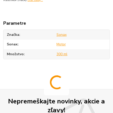
vlastníkov značky
čítať ďalej...
Parametre
Značka
Sonax
Sonax
Motor
Množstvo
300 ml
Nepremeškajte novinky, akcie a
zľavy!