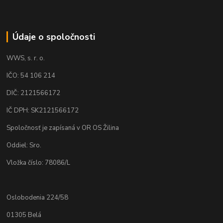
Údaje o spoločnosti
WWS, s. r. o.
IČO: 54 106 214
DIČ: 2121566172
IČ DPH: SK2121566172
Spoločnosť je zapísaná v OR OS Žilina
Oddiel: Sro.
Vložka číslo: 78086/L
Oslobodenia 224/58
01305 Belá