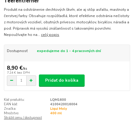
Teerentferner
Produkt na odstránenie dechtových škvŕn, ale aj stôp asfaltu, mastnoty a
čerstvej farby. Obsahuje rozpúšťadlá, ktoré efektívne odstránia nečistoty
z motorových vozidiel, obytných prívesov, motocyklov, bicyklov, náradia a
pod. Prípravok má vysokú znášanlivosť s lakovanými povrchmi.
Nepoužívajte ho na...
celý popis
Dostupnosť
expedujeme do 1 - 4 pracovných dní
8,90 €
/
ks
7,24 €
bez DPH
Pridať do košíka
Kód produktu:
LQM1600
EAN kód:
4100420016004
Značka:
Liqui Moly
Množstvo:
400 ml
Strážiť cenu / dostupnosť