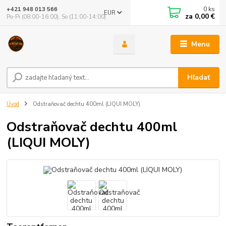
0
ks
+421 948 013 566
EUR
za
0,00 €
Po-Pi (08:00-16:00), So (11:00-14:00)
Menu
Hľadať
Úvod
Odstraňovač dechtu 400ml (LIQUI MOLY)
Odstraňovač dechtu 400ml
(LIQUI MOLY)