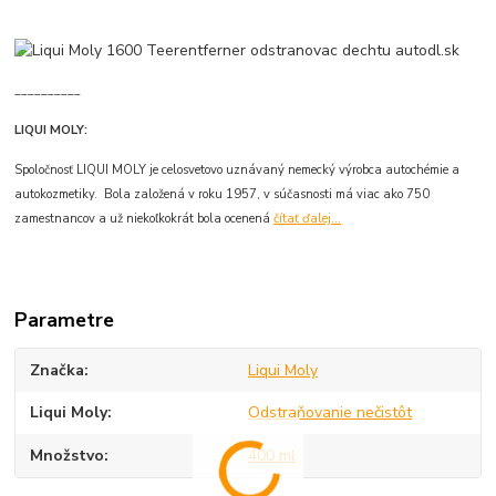
__________
LIQUI MOLY:
Spoločnosť LIQUI MOLY je celosvetovo uznávaný nemecký výrobca autochémie a
autokozmetiky. Bola založená v roku 1957, v súčasnosti má viac ako 750
zamestnancov a už niekoľkokrát bola ocenená
čítať ďalej...
Parametre
Značka
Liqui Moly
Liqui Moly
Odstraňovanie nečistôt
Množstvo
400 ml