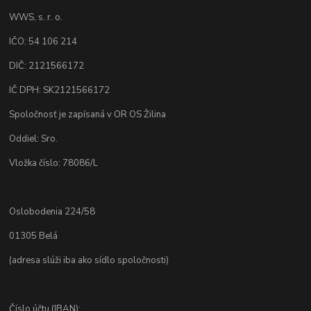
WWS, s. r. o.
IČO: 54 106 214
DIČ: 2121566172
IČ DPH: SK2121566172
Spoločnosť je zapísaná v OR OS Žilina
Oddiel: Sro.
Vložka číslo: 78086/L
Oslobodenia 224/58
01305 Belá
(adresa slúži iba ako sídlo spoločnosti)
Číslo účtu (IBAN):