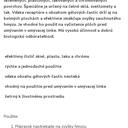
sklenených, plastových, lakovaných a chrómovaných
povrchov. Špeciálne je určený na čelné sklá, svetlomety a
lak. Vďaka receptúre s obsahom gélových častíc drží aj na
kolmých plochách a efektívne zmäkčuje zvyšky zaschnutého
hmyzu. Je vhodné ho použiť na vyčistenie plôch pred
umývaním v umývacej linke. Má vysokú účinnosť a dobrú
biologickú odbúrateľnosť.
efektívny čistič skiel, plastu, laku a chrómu
rýchle a jednoduché použitie
vďaka obsahu gélových častíc nesteká
vhodný na použitie pred umývaním v umývacej linke
šetrný k životnému prostrediu
Použitie:
Prípravok nastriekajte na zvyšky hmyzu.