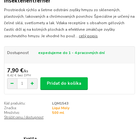
Insektenentferner
Prostriedok rýchlo a šetrne odstráni zvyšky hmyzu zo sklenených,
plastových, lakovaných a chrómovaných povrchov. Špeciálne je určený na
čelné sklá, svetlomety a lak. Vďaka receptúre s obsahom gélových
častíc drží aj na kolmých plochách a efektívne zmäkčuje zvyšky
zaschnutého hmyzu. Je vhodné ho použ...
celý popis
Dostupnosť
expedujeme do 1 - 4 pracovných dní
7,90 €
/
ks
6,42 €
bez DPH
Pridať do košíka
Kód produktu:
LQM1543
Značka:
Liqui Moly
Množstvo:
500 ml
Strážiť cenu / dostupnosť
Kvalita