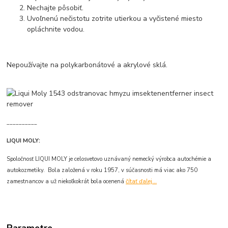
Nechajte pôsobiť.
Uvoľnenú nečistotu zotrite utierkou a vyčistené miesto
opláchnite vodou.
Nepoužívajte na polykarbonátové a akrylové sklá.
__________
LIQUI MOLY:
Spoločnosť LIQUI MOLY je celosvetovo uznávaný nemecký výrobca autochémie a
autokozmetiky. Bola založená v roku 1957, v súčasnosti má viac ako 750
zamestnancov a už niekoľkokrát bola ocenená
čítať ďalej...
Parametre