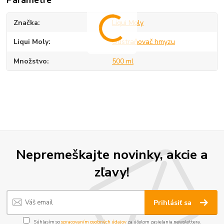
Značka
Liqui Moly
Liqui Moly
Odstraňovač hmyzu
Množstvo
500 ml
Nepremeškajte novinky, akcie a
zľavy!
Prihlásiť sa
Súhlasím so
spracovaním osobných údajov
za účelom zasielania newslettera.