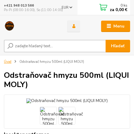
0
ks
+421 948 013 566
EUR
za
0,00 €
Po-Pi (08:00-16:00), So (11:00-14:00)
Menu
Hľadať
Úvod
Odstraňovač hmyzu 500ml (LIQUI MOLY)
Odstraňovač hmyzu 500ml (LIQUI
MOLY)