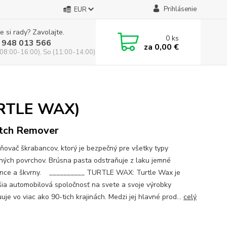
Prihlásenie
EUR
e si rady? Zavolajte.
0
ks
 948 013 566
za
0,00 €
(08:00-16:00), So (11:00-14:00)
URTLE WAX)
tch Remover
ňovač škrabancov, ktorý je bezpečný pre všetky typy
ných povrchov. Brúsna pasta odstraňuje z laku jemné
nce a škvrny. __________ TURTLE WAX: Turtle Wax je
šia automobilová spoločnosť na svete a svoje výrobky
uuje vo viac ako 90-tich krajinách. Medzi jej hlavné prod...
celý