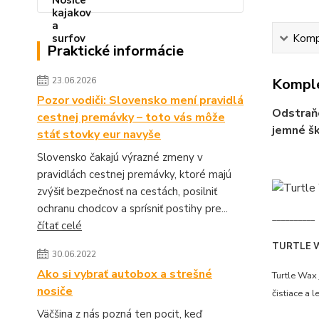
Kompl
Praktické informácie
23.06.2026
Komple
Pozor vodiči: Slovensko mení pravidlá
Odstraňo
cestnej premávky – toto vás môže
jemné šk
stáť stovky eur navyše
Slovensko čakajú výrazné zmeny v
pravidlách cestnej premávky, ktoré majú
zvýšiť bezpečnosť na cestách, posilniť
ochranu chodcov a sprísniť postihy pre...
__________
čítať celé
TURTLE 
30.06.2022
Ako si vybrať autobox a strešné
Turtle Wax 
nosiče
čistiace a 
Väčšina z nás pozná ten pocit, keď