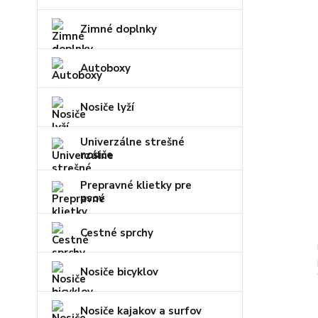
Zimné doplnky
Autoboxy
Nosiče lyží
Univerzálne strešné
nosiče
Prepravné klietky pre
psov
Cestné sprchy
Nosiče bicyklov
Nosiče kajakov a surfov