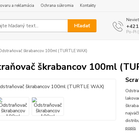
tovaru a reklamácia
Ochrana súkromia
Kontakty
Neviet
Hľadať
+421
Po-Pi 
Odstraňovač škrabancov 100ml (TURTLE WAX)
raňovač škrabancov 100ml (T
Scra
Odstra
lakova
škraba
najväč
distrib
popis