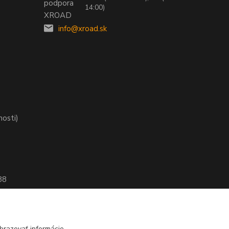
14:00)
info@xroad.sk
nosti)
88
brazovať informácie