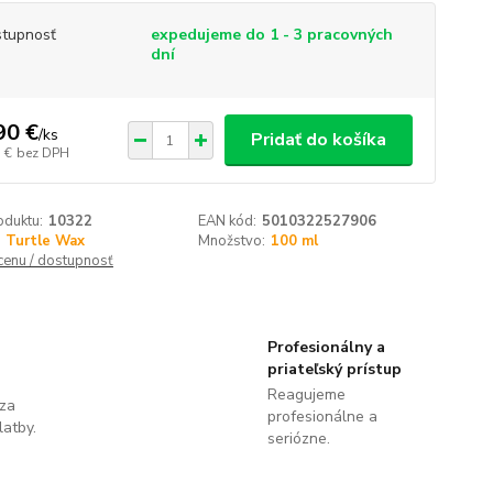
tupnosť
expedujeme do 1 - 3 pracovných
dní
90 €
/
ks
Pridať do košíka
 €
bez DPH
oduktu:
10322
EAN kód:
5010322527906
Turtle Wax
Množstvo:
100 ml
 cenu / dostupnosť
Profesionálny a
priateľský prístup
Reagujeme
 za
profesionálne a
latby.
seriózne.