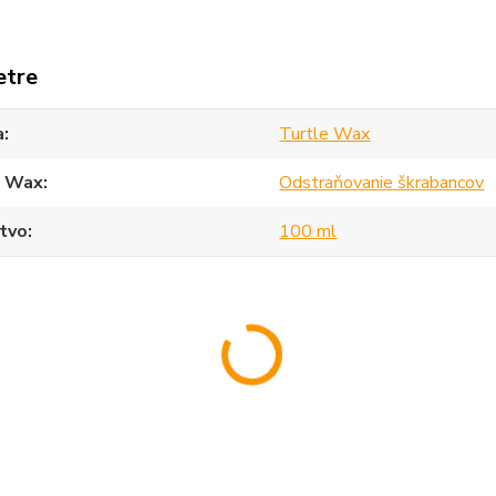
etre
a
Turtle Wax
e Wax
Odstraňovanie škrabancov
tvo
100 ml