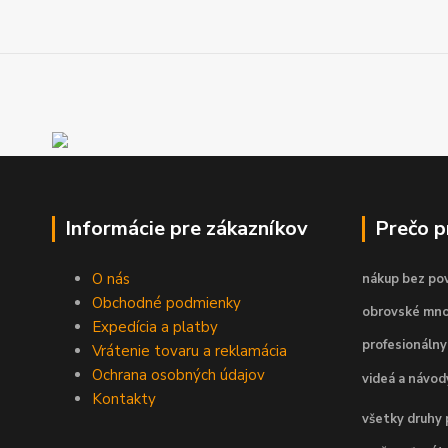
Informácie pre zákazníkov
Prečo 
O nás
nákup bez pov
Obchodné podmienky
obrovské mno
Expedícia a platby
profesionálny
Vrátenie tovaru a reklamácia
Ochrana osobných údajov
videá a návo
Kontakty
všetky druhy 