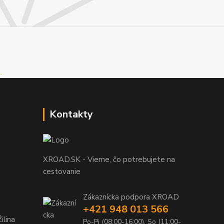
Kontakty
XROAD.SK - Vieme, čo potrebujete na
cestovanie
Zákaznícka podpora XROAD
+421 948 013 566
ilina
Po-Pi (08:00-16:00), So (11:00-