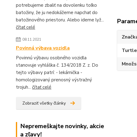
potrebujeme zbaliť na dovolenku toľko
batožiny, že ju nedokážeme napchať do
batožinového priestoru. Alebo ideme lyž...
Param
čítať celé
Značk
08.11.2021
Povinná výbava vozidla
Turtl
Povinnú výbavu osobného vozidla
Množs
stanovuje vyhláška č. 134/2018 Z. z. Do
tejto výbavy patrí: - lekárnička -
homologizovaný prenosný výstražný
trojuh...
čítať celé
Zobraziť všetky články
Nepremeškajte novinky, akcie
a zľavy!