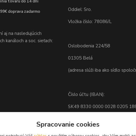
nia tovaru do 14 dní
Oddiel: Sro.
 99€ doprava zadarmo
Vložka číslo: 78086/L
 aj na nasledujúcich
h kanáloch a soc. sieťach:
Oslobodenia 224/58
01305 Belá
(adresa slúži iba ako sídlo spoloč
Číslo účtu (IBAN):
SK49 8330 0000 0028 0205 18
BIC: FIOZSKBAXXX
Spracovanie cookies
eri potrebujú Váš
súhlas
s použitím súborov cookies, aby Vám mohli zo