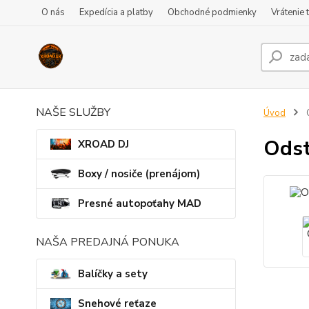
O nás
Expedícia a platby
Obchodné podmienky
Vrátenie 
NAŠE SLUŽBY
Úvod
Odst
XROAD DJ
Boxy / nosiče (prenájom)
Presné autopoťahy MAD
NAŠA PREDAJNÁ PONUKA
Balíčky a sety
Snehové reťaze