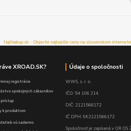
práve XROAD.SK?
Údaje o spoločnosti
WWS, s. r. o.
innej registrácie
žstvo spokojných zákazníkov
IČO: 54 106 214
 prístup
DIČ: 2121566172
dy k produktom
IČ DPH: SK2121566172
platieb sú zadarmo
Spoločnosť je zapísaná v OR OS Ž