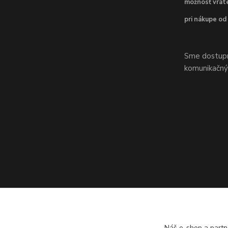
možnosť vráte
pri nákupe od
Sme dostupní
komunikačnýc
Náš e-shop a partn