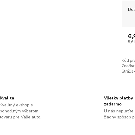
Dos
6,
5,61
Kód pr
Značka:
Strážiť
Kvalita
Všetky platby
zadarmo
Kvalitný e-shop s
pohodlným výberom
U nás neplatíte
tovaru pre Vaše auto.
žiadny spôsob p