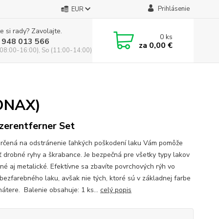
Prihlásenie
EUR
e si rady? Zavolajte.
0
ks
 948 013 566
za
0,00 €
(08:00-16:00), So (11:00-14:00)
SONAX)
zerentferner Set
rčená na odstránenie ľahkých poškodení laku Vám pomôže
iť drobné ryhy a škrabance. Je bezpečná pre všetky typy lakov
bné aj metalické. Efektívne sa zbavíte povrchových rýh vo
 bezfarebného laku, avšak nie tých, ktoré sú v základnej farbe
nátere. Balenie obsahuje: 1 ks...
celý popis