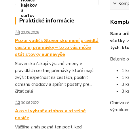
Kompl
Praktické informácie
Komple
23.06.2026
Sada urč
Pozor vodiči: Slovensko mení pravidlá
všetky t
cestnej premávky – toto vás môže
tých, kt
stáť stovky eur navyše
Balenie o
Slovensko čakajú výrazné zmeny v
1 k
pravidlách cestnej premávky, ktoré majú
1 k
zvýšiť bezpečnosť na cestách, posilniť
3 k
ochranu chodcov a sprísniť postihy pre...
3 k
čítať celé
Obidva oš
30.06.2022
výrobkami
Ako si vybrať autobox a strešné
nosiče
Väčšina z nás pozná ten pocit, keď