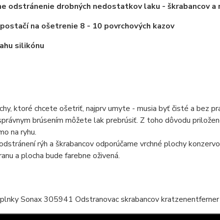
e odstránenie drobných nedostatkov laku - škrabancov a 
postačí na ošetrenie 8 - 10 povrchových kazov
hu silikónu
chy, ktoré chcete ošetriť, najprv umyte - musia byť čisté a bez pr
právnym brúsením môžete lak prebrúsiť. Z toho dôvodu priložen
mo na ryhu.
odstránení rýh a škrabancov odporúčame vrchné plochy konzer
ranu a plocha bude farebne oživená.