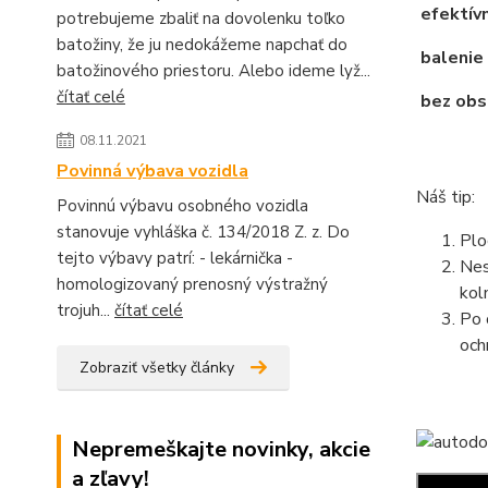
efektívn
potrebujeme zbaliť na dovolenku toľko
batožiny, že ju nedokážeme napchať do
balenie 
batožinového priestoru. Alebo ideme lyž...
čítať celé
bez obsa
08.11.2021
Povinná výbava vozidla
Náš tip:
Povinnú výbavu osobného vozidla
stanovuje vyhláška č. 134/2018 Z. z. Do
Plo
tejto výbavy patrí: - lekárnička -
Nes
homologizovaný prenosný výstražný
kol
trojuh...
čítať celé
Po 
och
Zobraziť všetky články
Nepremeškajte novinky, akcie
a zľavy!