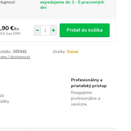
tupnosť
expedujeme do 1 - 5 pracovných
dní
,90 €
/
ks
Pridať do košíka
56 €
bez DPH
oduktu:
305941
Značka:
Sonax
 cenu / dostupnosť
Profesionálny a
priateľský prístup
Reagujeme
 za
profesionálne a
latby.
seriózne.