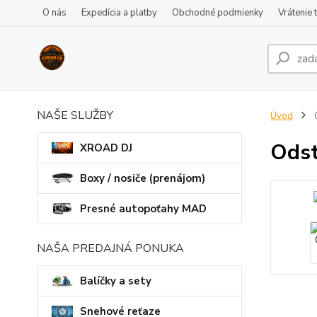
O nás
Expedícia a platby
Obchodné podmienky
Vrátenie 
NAŠE SLUŽBY
Úvod
O
Odst
XROAD DJ
Boxy / nosiče (prenájom)
Presné autopoťahy MAD
NAŠA PREDAJNÁ PONUKA
Balíčky a sety
Snehové reťaze