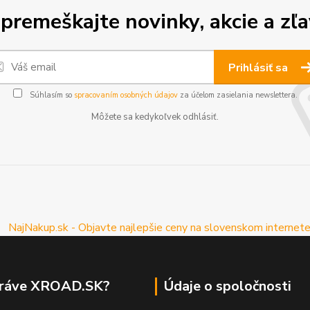
premeškajte novinky, akcie a zľa
Prihlásiť sa
Súhlasím so
spracovaním osobných údajov
za účelom zasielania newslettera.
Môžete sa kedykoľvek odhlásiť.
práve XROAD.SK?
Údaje o spoločnosti