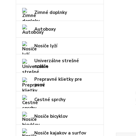
Zimné doplnky
Autoboxy
Nosiče lyží
Univerzálne strešné
nosiče
Prepravné klietky pre
psov
Cestné sprchy
Nosiče bicyklov
Nosiče kajakov a surfov