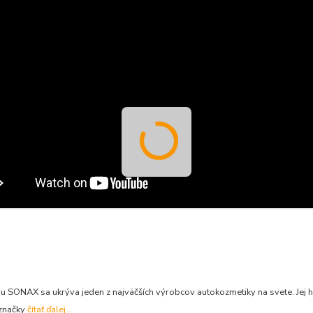
 SONAX sa ukrýva jeden z najväčších výrobcov autokozmetiky na svete. Jej h
 značky
čítať ďalej...