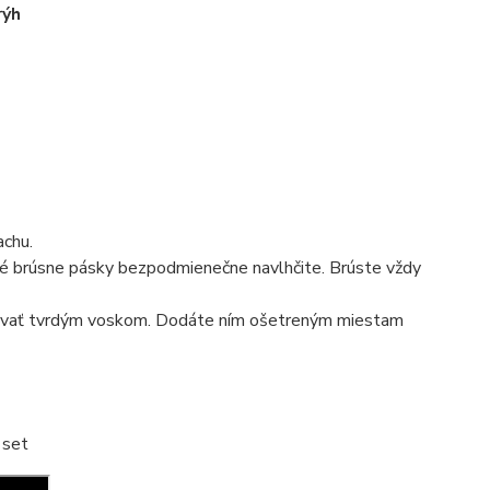
rýh
achu.
é brúsne pásky bezpodmienečne navlhčite. Brúste vždy
vovať tvrdým voskom. Dodáte ním ošetreným miestam