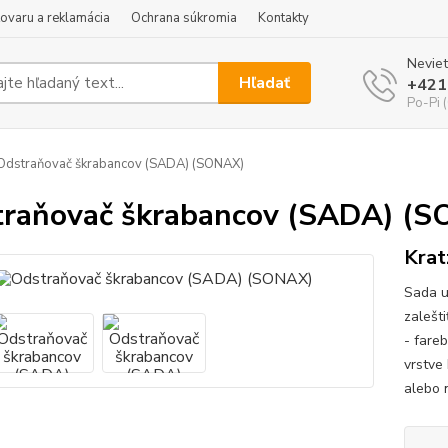
tovaru a reklamácia
Ochrana súkromia
Kontakty
Neviet
Hľadať
+421
Po-Pi 
dstraňovač škrabancov (SADA) (SONAX)
raňovač škrabancov (SADA) (
Krat
Sada u
zalešt
- fare
vrstve
alebo 