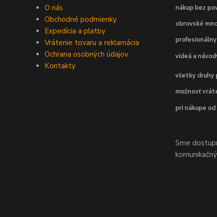
O nás
nákup bez pov
Obchodné podmienky
obrovské mno
Expedícia a platby
profesionálny
Vrátenie tovaru a reklamácia
Ochrana osobných údajov
videá a návo
Kontakty
všetky druhy 
možnosť vráte
pri nákupe od
Sme dostupní
komunikačnýc