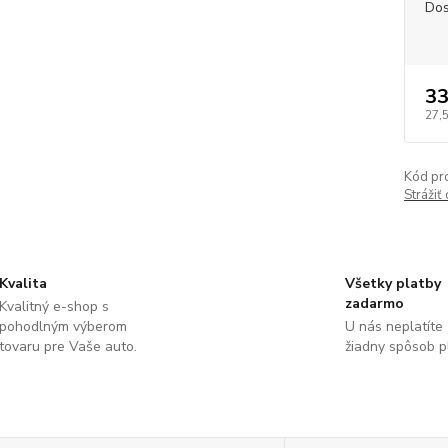
Dos
33
27,
Kód pr
Strážiť
Kvalita
Všetky platby
zadarmo
Kvalitný e-shop s
pohodlným výberom
U nás neplatíte
tovaru pre Vaše auto.
žiadny spôsob p