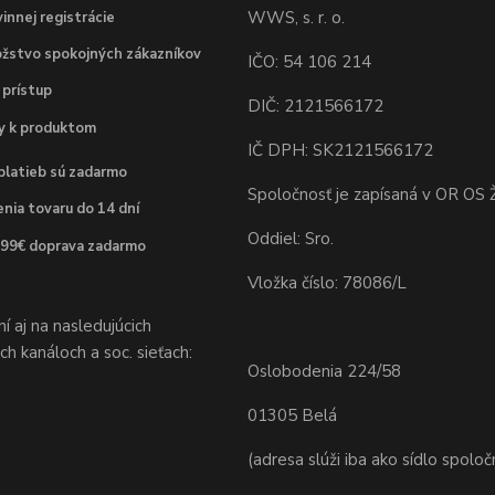
WWS, s. r. o.
innej registrácie
žstvo spokojných zákazníkov
IČO: 54 106 214
 prístup
DIČ: 2121566172
dy k produktom
IČ DPH: SK2121566172
platieb sú zadarmo
Spoločnosť je zapísaná v OR OS Ž
nia tovaru do 14 dní
Oddiel: Sro.
 99€ doprava zadarmo
Vložka číslo: 78086/L
 aj na nasledujúcich
h kanáloch a soc. sieťach:
Oslobodenia 224/58
01305 Belá
(adresa slúži iba ako sídlo spoloč