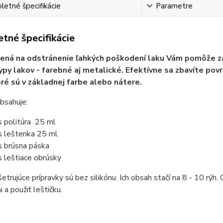
etné špecifikácie
Parametre
tné špecifikácie
ená na odstránenie ľahkých poškodení laku Vám pomôže zal
ypy lakov - farebné aj metalické. Efektívne sa zbavíte pov
oré sú v základnej farbe alebo nátere.
bsahuje:
s politúra 25 ml
s leštenka 25 ml
s brúsna páska
s leštiace obrúsky
etrujúce prípravky sú bez silikónu. Ich obsah stačí na 8 - 10 rýh.
 a použiť leštičku.