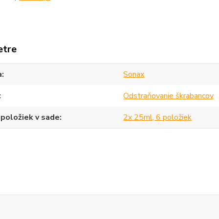
etre
a
Sonax
Odstraňovanie škrabancov
položiek v sade
2x 25ml, 6 položiek