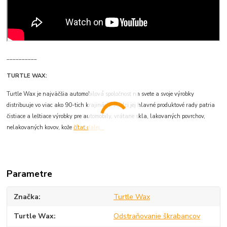
__________
TURTLE WAX:
Turtle Wax je najväčšia automobilová spoločnosť na svete a svoje výrobky
distribuuje vo viac ako 90-tich krajinách. Medzi jej hlavné produktové rady patria
čistiace a leštiace výrobky pre automobily, vrátane skla, lakovaných povrchov,
nelakovaných kovov, kože
čítať ďalej...
Parametre
Značka
Turtle Wax
Turtle Wax
Odstraňovanie škrabancov