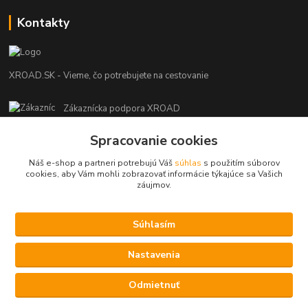
Kontakty
XROAD.SK - Vieme, čo potrebujete na cestovanie
Zákaznícka podpora XROAD
+421 948 013 566
Spracovanie cookies
Po-Pi (08:00-16:00), So (11:00-14:00)
Náš e-shop a partneri potrebujú Váš
súhlas
s použitím súborov
info@xroad.sk
cookies, aby Vám mohli zobrazovať informácie týkajúce sa Vašich
záujmov.
Súhlasím
Nastavenia cookies.
Nastavenia
Copyright © 2021 XROAD.SK
Vytvorené na
Eshop-rychlo.sk