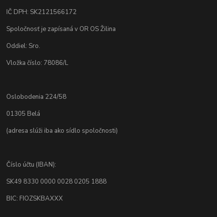
IČ DPH: SK2121566172
Spoločnosť je zapísaná v OR OS Žilina
Oddiel: Sro.
Vložka číslo: 78086/L
Oslobodenia 224/58
01305 Belá
(adresa slúži iba ako sídlo spoločnosti)
Číslo účtu (IBAN):
SK49 8330 0000 0028 0205 1888
BIC: FIOZSKBAXXX