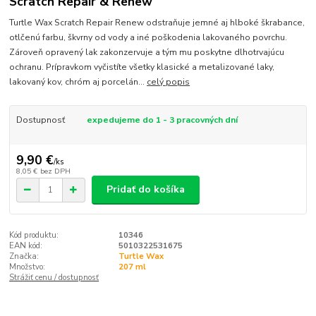
Scratch Repair & Renew
Turtle Wax Scratch Repair Renew odstraňuje jemné aj hlboké škrabance,
otlčenú farbu, škvrny od vody a iné poškodenia lakovaného povrchu.
Zároveň opravený lak zakonzervuje a tým mu poskytne dlhotrvajúcu
ochranu. Prípravkom vyčistíte všetky klasické a metalizované laky,
lakovaný kov, chróm aj porcelán...
celý popis
Dostupnosť
expedujeme do 1 - 3 pracovných dní
9,90 €
/
ks
8,05 €
bez DPH
Pridať do košíka
Kód produktu:
10346
EAN kód:
5010322531675
Značka:
Turtle Wax
Množstvo:
207 ml
Strážiť cenu / dostupnosť