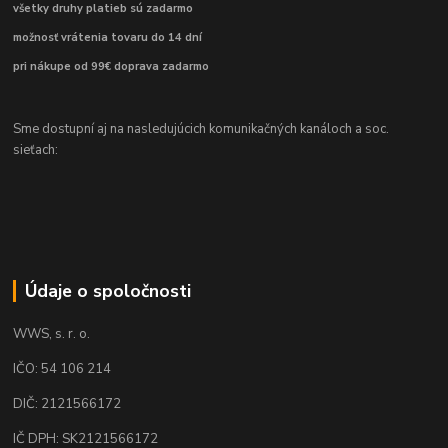
všetky druhy platieb sú zadarmo
možnosť vrátenia tovaru do 14 dní
pri nákupe od 99€ doprava zadarmo
Sme dostupní aj na nasledujúcich komunikačných kanáloch a soc.
sieťach:
Údaje o spoločnosti
WWS, s. r. o.
IČO: 54 106 214
DIČ: 2121566172
IČ DPH: SK2121566172