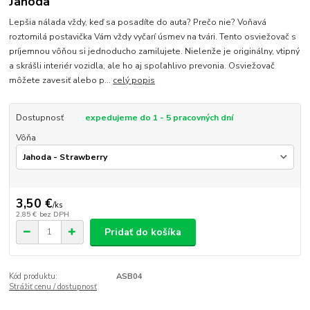
Jahoda
Lepšia nálada vždy, keď sa posadíte do auta? Prečo nie? Voňavá
roztomilá postavička Vám vždy vyčarí úsmev na tvári. Tento osviežovač s
príjemnou vôňou si jednoducho zamilujete. Nielenže je originálny, vtipný
a skrášli interiér vozidla, ale ho aj spoľahlivo prevonia. Osviežovač
môžete zavesiť alebo p...
celý popis
Dostupnosť
expedujeme do 1 - 5 pracovných dní
Vôňa
3,50 €
/
ks
2,85 €
bez DPH
Pridať do košíka
Kód produktu:
ASB04
Strážiť cenu / dostupnosť