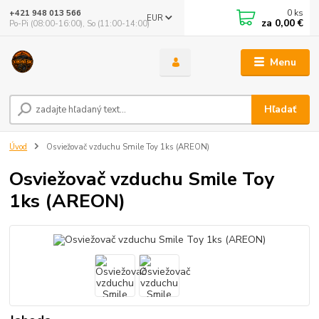
0
ks
+421 948 013 566
EUR
za
0,00 €
Po-Pi (08:00-16:00), So (11:00-14:00)
Menu
Hľadať
Úvod
Osviežovač vzduchu Smile Toy 1ks (AREON)
Osviežovač vzduchu Smile Toy
1ks (AREON)