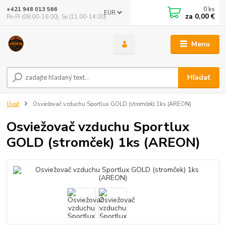
0
ks
+421 948 013 566
EUR
za
0,00 €
Po-Pi (08:00-16:00), So (11:00-14:00)
Menu
Hľadať
Úvod
Osviežovač vzduchu Sportlux GOLD (stromček) 1ks (AREON)
Osviežovač vzduchu Sportlux
GOLD (stromček) 1ks (AREON)