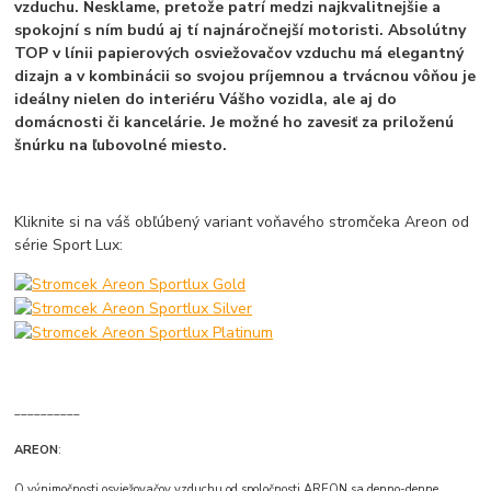
vzduchu. Nesklame, pretože patrí medzi najkvalitnejšie a
spokojní s ním budú aj tí najnáročnejší motoristi. Absolútny
TOP v línii papierových osviežovačov vzduchu má elegantný
dizajn a v kombinácii so svojou príjemnou a trvácnou vôňou je
ideálny nielen do interiéru Vášho vozidla, ale aj do
domácnosti či kancelárie. Je možné ho zavesiť za priloženú
šnúrku na ľubovolné miesto.
Kliknite si na váš obľúbený variant voňavého stromčeka Areon od
série Sport Lux:
__________
AREON
:
O výnimočnosti osviežovačov vzduchu od spoločnosti AREON sa denno-denne