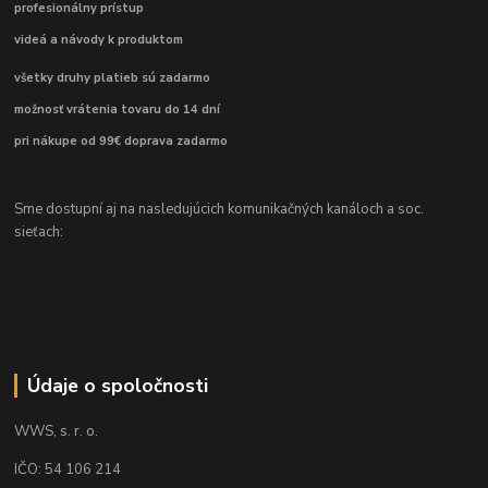
profesionálny prístup
videá a návody k produktom
všetky druhy platieb sú zadarmo
možnosť vrátenia tovaru do 14 dní
pri nákupe od 99€ doprava zadarmo
Sme dostupní aj na nasledujúcich komunikačných kanáloch a soc.
sieťach:
Údaje o spoločnosti
WWS, s. r. o.
IČO: 54 106 214