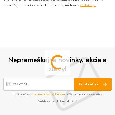
presviedčajú zákazníci vo viac ako 80-tich krajinách sveta
čítať ďalej...
Nepremeškajte novinky, akcie a
zľavy!
Prihlásiť sa
Súhlasím so
spracovaním osobných údajov
za účelom zasielania newslettera.
Môžete sa kedykoľvek odhlásiť.