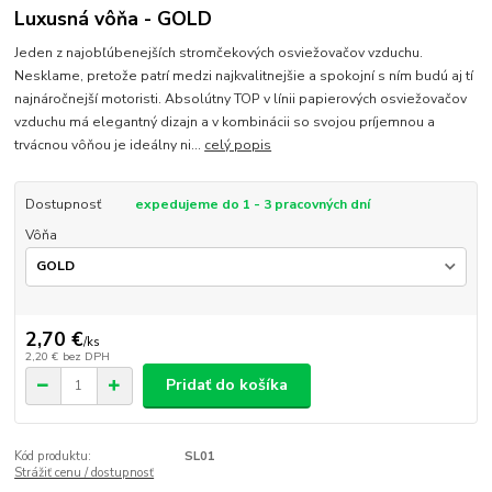
Luxusná vôňa - GOLD
Jeden z najobľúbenejších stromčekových osviežovačov vzduchu.
Nesklame, pretože patrí medzi najkvalitnejšie a spokojní s ním budú aj tí
najnáročnejší motoristi. Absolútny TOP v línii papierových osviežovačov
vzduchu má elegantný dizajn a v kombinácii so svojou príjemnou a
trvácnou vôňou je ideálny ni...
celý popis
Dostupnosť
expedujeme do 1 - 3 pracovných dní
Vôňa
2,70 €
/
ks
2,20 €
bez DPH
Pridať do košíka
Kód produktu:
SL01
Strážiť cenu / dostupnosť