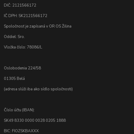
DIČ: 2121566172
IČ DPH: SK2121566172
Spoločnosť je zapísaná v OR OS Žilina
Oddiel: Sro.
Vložka číslo: 78086/L
Oslobodenia 224/58
01305 Belá
(adresa slúži iba ako sídlo spoločnosti)
Číslo účtu (IBAN):
SK49 8330 0000 0028 0205 1888
BIC: FIOZSKBAXXX