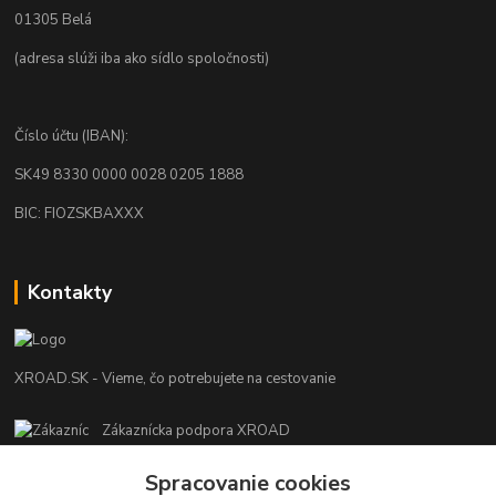
01305 Belá
(adresa slúži iba ako sídlo spoločnosti)
Číslo účtu (IBAN):
SK49 8330 0000 0028 0205 1888
BIC: FIOZSKBAXXX
Kontakty
XROAD.SK - Vieme, čo potrebujete na cestovanie
Zákaznícka podpora XROAD
+421 948 013 566
Spracovanie cookies
Po-Pi (08:00-16:00), So (11:00-14:00)