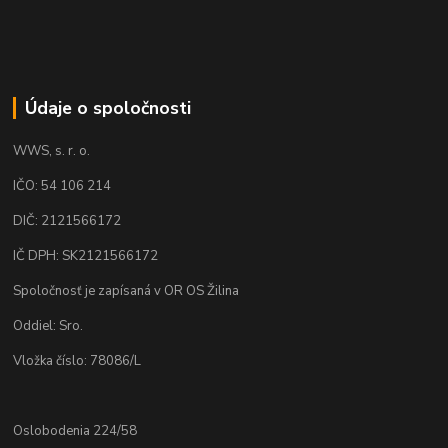
Údaje o spoločnosti
WWS, s. r. o.
IČO: 54 106 214
DIČ: 2121566172
IČ DPH: SK2121566172
Spoločnosť je zapísaná v OR OS Žilina
Oddiel: Sro.
Vložka číslo: 78086/L
Oslobodenia 224/58