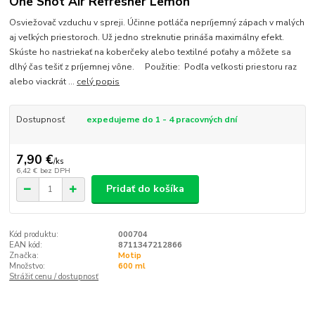
One Shot Air Refresher Lemon
Osviežovač vzduchu v spreji. Účinne potláča nepríjemný zápach v malých
aj veľkých priestoroch. Už jedno streknutie prináša maximálny efekt.
Skúste ho nastriekať na koberčeky alebo textilné poťahy a môžete sa
dlhý čas tešiť z príjemnej vône. Použitie: Podľa veľkosti priestoru raz
alebo viackrát ...
celý popis
Dostupnosť
expedujeme do 1 - 4 pracovných dní
7,90 €
/
ks
6,42 €
bez DPH
Pridať do košíka
Kód produktu:
000704
EAN kód:
8711347212866
Značka:
Motip
Množstvo:
600 ml
Strážiť cenu / dostupnosť