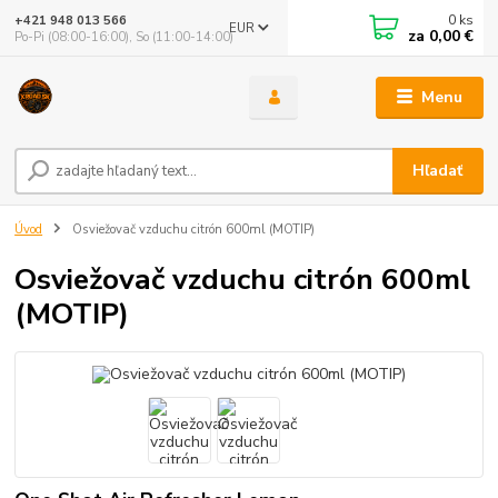
0
ks
+421 948 013 566
EUR
za
0,00 €
Po-Pi (08:00-16:00), So (11:00-14:00)
Menu
Hľadať
Úvod
Osviežovač vzduchu citrón 600ml (MOTIP)
Osviežovač vzduchu citrón 600ml
(MOTIP)