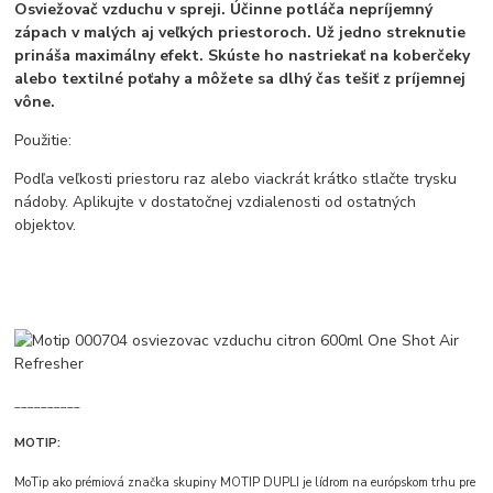
Osviežovač vzduchu v spreji. Účinne potláča nepríjemný
zápach v malých aj veľkých priestoroch. Už jedno streknutie
prináša maximálny efekt. Skúste ho nastriekať na koberčeky
alebo textilné poťahy a môžete sa dlhý čas tešiť z príjemnej
vône.
Použitie:
Podľa veľkosti priestoru raz alebo viackrát krátko stlačte trysku
nádoby. Aplikujte v dostatočnej vzdialenosti od ostatných
objektov.
__________
MOTIP:
MoTip ako prémiová značka skupiny MOTIP DUPLI je lídrom na európskom trhu pre