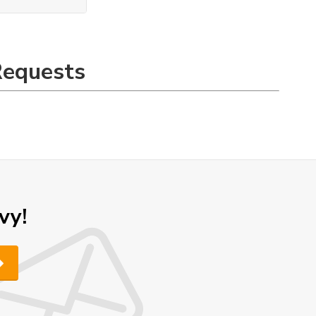
Requests
vy!