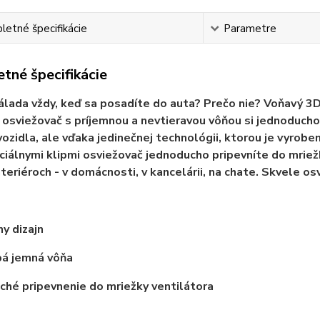
etné špecifikácie
Parametre
tné špecifikácie
álada vždy, keď sa posadíte do auta? Prečo nie? Voňavý 3D
 osviežovač s príjemnou a nevtieravou vôňou si jednoducho z
 vozidla, ale vďaka jedinečnej technológii, ktorou je vyrobe
ciálnymi klipmi osviežovač jednoducho pripevníte do mriež
interiéroch - v domácnosti, v kancelárii, na chate. Skvele o
ny dizajn
á jemná vôňa
hé pripevnenie do mriežky ventilátora