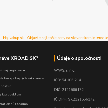
práve XROAD.SK?
Údaje o spoločnosti
WWS, s. r. o.
innej registrácie
žstvo spokojných zákazníkov
IČO: 54 106 214
 prístup
DIČ: 2121566172
dy k produktom
IČ DPH: SK2121566172
platieb sú zadarmo