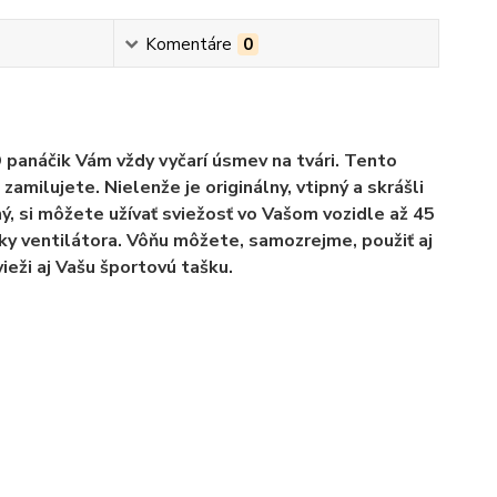
Komentáre
0
 panáčik Vám vždy vyčarí úsmev na tvári. Tento
amilujete. Nielenže je originálny, vtipný a skrášli
ný, si môžete užívať sviežosť vo Vašom vozidle až 45
ky ventilátora. Vôňu môžete, samozrejme, použiť aj
svieži aj Vašu športovú tašku.