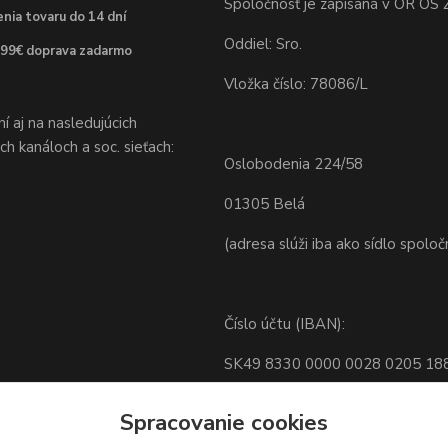
Spoločnosť je zapísaná v OR OS Ž
nia tovaru do 14 dní
Oddiel: Sro.
 99€ doprava zadarmo
Vložka číslo: 78086/L
 aj na nasledujúcich
h kanáloch a soc. sieťach:
Oslobodenia 224/58
01305 Belá
(adresa slúži iba ako sídlo spoloč
Číslo účtu (IBAN):
SK49 8330 0000 0028 0205 18
BIC: FIOZSKBAXXX
Spracovanie cookies