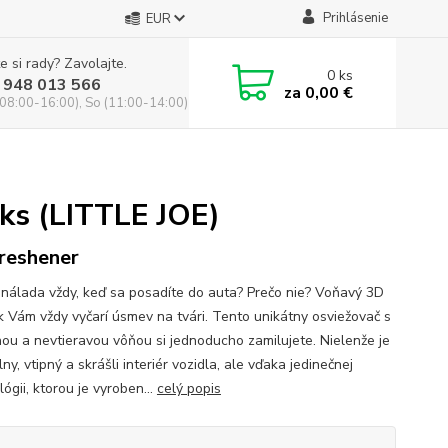
Prihlásenie
EUR
e si rady? Zavolajte.
0
ks
 948 013 566
za
0,00 €
(08:00-16:00), So (11:00-14:00)
ks (LITTLE JOE)
freshener
 nálada vždy, keď sa posadíte do auta? Prečo nie? Voňavý 3D
k Vám vždy vyčarí úsmev na tvári. Tento unikátny osviežovač s
nou a nevtieravou vôňou si jednoducho zamilujete. Nielenže je
lny, vtipný a skrášli interiér vozidla, ale vďaka jedinečnej
ógii, ktorou je vyroben...
celý popis