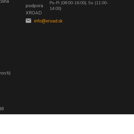
ilina
Po-Pi (08:00-16:00), So (11:00-
14:00)
info@xroad.sk
nosti)
88