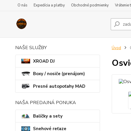
O nás
Expedícia a platby
Obchodné podmienky
Vrátenie 
NAŠE SLUŽBY
Úvod
O
Osvi
XROAD DJ
Boxy / nosiče (prenájom)
Presné autopoťahy MAD
NAŠA PREDAJNÁ PONUKA
Balíčky a sety
Snehové reťaze