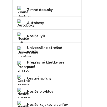
Zimné doplnky
Autoboxy
Nosiče lyží
Univerzálne strešné
nosiče
Prepravné klietky pre
psov
Cestné sprchy
Nosiče bicyklov
Nosiče kajakov a surfov