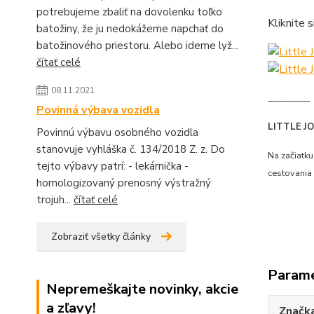
potrebujeme zbaliť na dovolenku toľko
Kliknite 
batožiny, že ju nedokážeme napchať do
batožinového priestoru. Alebo ideme lyž...
čítať celé
08.11.2021
__________
Povinná výbava vozidla
LITTLE JO
Povinnú výbavu osobného vozidla
stanovuje vyhláška č. 134/2018 Z. z. Do
Na začiatku
tejto výbavy patrí: - lekárnička -
cestovania 
homologizovaný prenosný výstražný
trojuh...
čítať celé
Zobraziť všetky články
Param
Nepremeškajte novinky, akcie
a zľavy!
Značk