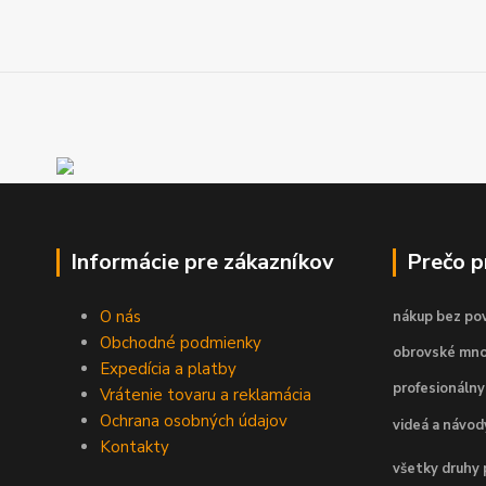
Informácie pre zákazníkov
Prečo 
O nás
nákup bez pov
Obchodné podmienky
obrovské mno
Expedícia a platby
profesionálny
Vrátenie tovaru a reklamácia
Ochrana osobných údajov
videá a návo
Kontakty
všetky druhy 