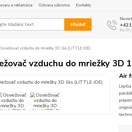
tovaru a reklamácia
Ochrana súkromia
Kontakty
Neviet
Hľadať
+421
Po-Pi 
sviežovač vzduchu do mriežky 3D 1ks (LITTLE JOE)
ežovač vzduchu do mriežky 3D 1
Air 
Lepšia
panáči
príjem
originá
technol