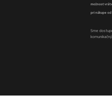
možnosť vráte
pri nákupe od
Sme dostupní
komunikačnýc