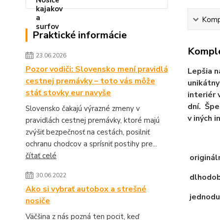
Kompl
Praktické informácie
Komple
23.06.2026
Pozor vodiči: Slovensko mení pravidlá
Lepšia n
cestnej premávky – toto vás môže
unikátny
stáť stovky eur navyše
interiér
dní. Špe
Slovensko čakajú výrazné zmeny v
v iných 
pravidlách cestnej premávky, ktoré majú
zvýšiť bezpečnosť na cestách, posilniť
ochranu chodcov a sprísniť postihy pre...
čítať celé
originál
30.06.2022
dlhodob
Ako si vybrať autobox a strešné
jednoduc
nosiče
Väčšina z nás pozná ten pocit, keď