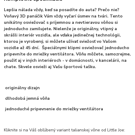
Lepšia nálada vždy, keď sa posadíte do auta? Prečo nie?
Voňavý 3D panáčik Vám vždy vyčarí úsmev na tvári. Tento
unikátny osviežovač s príjemnou a nevtieravou vôňou si
jednoducho zamilujete. Nielenže je originálny, vtipný a
skrášli interiér vozidla, ale vďaka jedinečnej technológii,
ktorou je vyrobený, si môžete užívať sviežosť vo Vašom
vozidle až 45 dní. Špeciálnymi klipmi osviežovač jednoducho
pripevníte do mriežky ventilátora. Vôňu môžete, samozrejme,
použiť aj v iných interiéroch - v domácnosti, v kancelárii, na
chate. Skvele osvieži aj Vašu športovú tašku.
originálny dizajn
dlhodobá jemná vôňa
jednoduché pripevnenie do mriežky ventilátora
Kliknite si na Váš obľúbený variant talianskej vône od Little Joe: