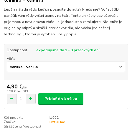
Vanilka - Vanilla
Lepšia nálada vždy, keď sa posadíte do auta? Prečo nie? Voňavý 3D
panáčik Vám vždy vyčarí úsmev na tvári. Tento unikátny osviežovač s
príjemnou a nevtieravou vôňou si jednoducho zamilujete. Nielenže je
originálny, vtipný a skrášli interiér vozidla, ale vďaka jedinečnej
technológii, ktorou je vyroben...
celý popis
Dostupnosť
expedujeme do 1 - 3 pracovných dní
Vôňa
4,90 €
/
ks
3,98 €
bez DPH
Pridať do košíka
Kód produktu:
LJ002
Značka:
Little Joe
Strážiť cenu / dostupnosť