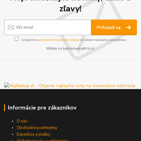
zľavy!
Prihlásiť sa
Súhlasím so
spracovaním osobných údajov
za účelom zasielania newslettera.
Môžete sa kedykoľvek odhlásiť.
Informácie pre zákazníkov
O nás
Obchodné podmienky
Expedícia a platby
Vrátenie tovaru a reklamácia