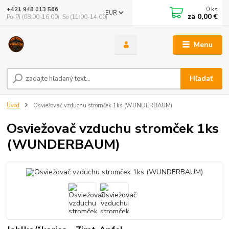
0
ks
+421 948 013 566
EUR
za
0,00 €
Po-Pi (08:00-16:00), So (11:00-14:00)
Menu
Hľadať
Úvod
Osviežovač vzduchu stromček 1ks (WUNDERBAUM)
Osviežovač vzduchu stromček 1ks
(WUNDERBAUM)