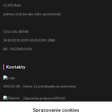
01305 Belá
(adresa slúži iba ako sídlo spoločnosti)
Číslo účtu (IBAN):
SK49 8330 0000 0028 0205 1888
BIC: FIOZSKBAXXX
Kontakty
XROAD.SK - Vieme, čo potrebujete na cestovanie
Zákaznícka podpora XROAD
+421 948 013 566
Spracovanie cookies
Po-Pi (08:00-16:00), So (11:00-14:00)