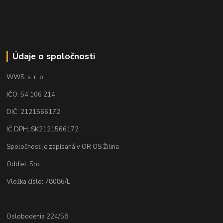
Údaje o spoločnosti
WWS, s. r. o.
IČO: 54 106 214
DIČ: 2121566172
IČ DPH: SK2121566172
Spoločnosť je zapísaná v OR OS Žilina
Oddiel: Sro.
Vložka číslo: 78086/L
Oslobodenia 224/58