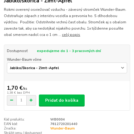
Jablko/škorica - Zimt-Apfel
Rokmi overený osviežovač vzduchu - závesný stromček Wunder-Baum.
Odstraňuje zápach z interiéru vozidla a prevonia ho. S dlhodobou
výdržou. Použitie: Odstrihnite vrchnú časť obalu. Stromček aj s obalom
zaveste tak, aby sa nedotýkal nijakého povrchu. 1x týždenne posuňte
obal smerom nadol cca o 1 cm ...
celý popis
Dostupnosť
expedujeme do 1 - 3 pracovných dní
Wunder-Baum vône
1,70 €
/
ks
1,38 €
bez DPH
Pridať do košíka
Kód produktu:
WB0004
EAN kód:
7612720201440
Značka:
Wunder-Baum
Strážiť cenu / dostupnosť