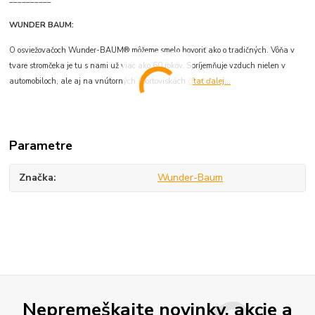
WUNDER BAUM:
O osviežovačoch Wunder-BAUM® môžeme smelo hovoriť ako o tradičných. Vôňa v
tvare stromčeka je tu s nami už viac ako 60 rokov. Spríjemňuje vzduch nielen v
automobiloch, ale aj na vnútorných športoviskách
čítať ďalej...
Parametre
Značka
Wunder-Baum
Nepremeškajte novinky, akcie a