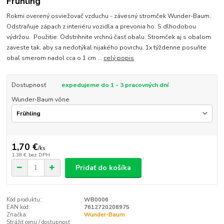
Frühling
Rokmi overený osviežovač vzduchu - závesný stromček Wunder-Baum.
Odstraňuje zápach z interiéru vozidla a prevonia ho. S dlhodobou
výdržou. Použitie: Odstrihnite vrchnú časť obalu. Stromček aj s obalom
zaveste tak, aby sa nedotýkal nijakého povrchu. 1x týždenne posuňte
obal smerom nadol cca o 1 cm ...
celý popis
Dostupnosť
expedujeme do 1 - 3 pracovných dní
Wunder-Baum vône
1,70 €
/
ks
1,38 €
bez DPH
Pridať do košíka
Kód produktu:
WB0006
EAN kód:
7612720208975
Značka:
Wunder-Baum
Strážiť cenu / dostupnosť