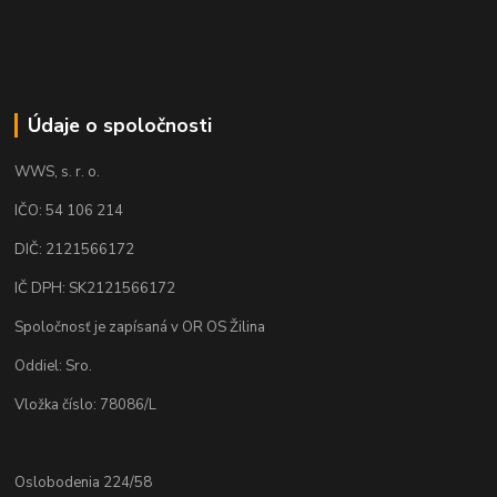
Údaje o spoločnosti
WWS, s. r. o.
IČO: 54 106 214
DIČ: 2121566172
IČ DPH: SK2121566172
Spoločnosť je zapísaná v OR OS Žilina
Oddiel: Sro.
Vložka číslo: 78086/L
Oslobodenia 224/58