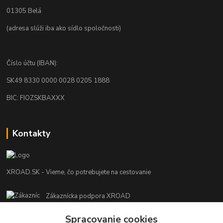
01305 Belá
(adresa slúži iba ako sídlo spoločnosti)
Číslo účtu (IBAN):
SK49 8330 0000 0028 0205 1888
BIC: FIOZSKBAXXX
Kontakty
XROAD.SK - Vieme, čo potrebujete na cestovanie
Zákaznícka podpora XROAD
+421 948 013 566
Spracovanie cookies
Po-Pi (08:00-16:00), So (11:00-14:00)