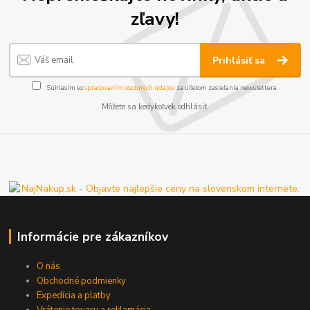
zľavy!
Prihlásiť sa
Súhlasím so
spracovaním osobných údajov
za účelom zasielania newslettera.
Môžete sa kedykoľvek odhlásiť.
Informácie pre zákazníkov
O nás
Obchodné podmienky
Expedícia a platby
Vrátenie tovaru a reklamácia