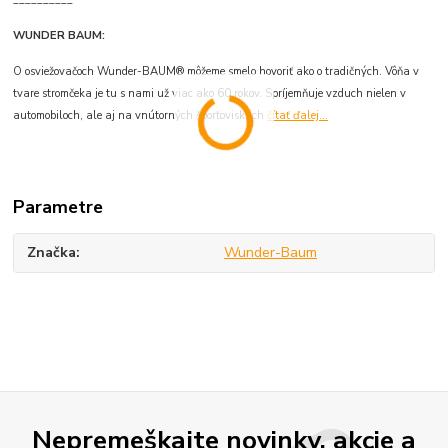
WUNDER BAUM:
O osviežovačoch Wunder-BAUM® môžeme smelo hovoriť ako o tradičných. Vôňa v
tvare stromčeka je tu s nami už viac ako 60 rokov. Spríjemňuje vzduch nielen v
automobiloch, ale aj na vnútorných športoviskách
čítať ďalej...
Parametre
Značka
Wunder-Baum
Nepremeškajte novinky, akcie a