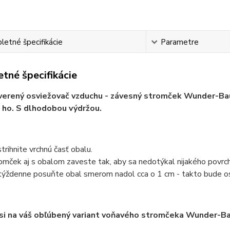
etné špecifikácie
Parametre
tné špecifikácie
erený osviežovač vzduchu - závesný stromček Wunder-Baum
 ho. S dlhodobou výdržou.
trihnite vrchnú časť obalu.
omček aj s obalom zaveste tak, aby sa nedotýkal nijakého povrch
týždenne posuňte obal smerom nadol cca o 1 cm - takto bude os
 si na váš obľúbený variant voňavého stromčeka Wunder-B