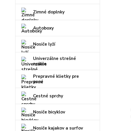
Zimné doplnky
Autoboxy
Nosiče lyží
Univerzálne strešné
nosiče
Prepravné klietky pre
psov
Cestné sprchy
Nosiče bicyklov
Nosiče kajakov a surfov