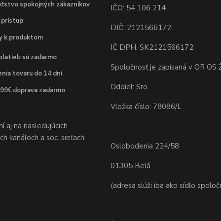
žstvo spokojných zákazníkov
IČO: 54 106 214
 prístup
DIČ: 2121566172
dy k produktom
IČ DPH: SK2121566172
platieb sú zadarmo
Spoločnosť je zapísaná v OR OS Ž
nia tovaru do 14 dní
Oddiel: Sro.
 99€ doprava zadarmo
Vložka číslo: 78086/L
 aj na nasledujúcich
h kanáloch a soc. sieťach:
Oslobodenia 224/58
01305 Belá
(adresa slúži iba ako sídlo spoloč