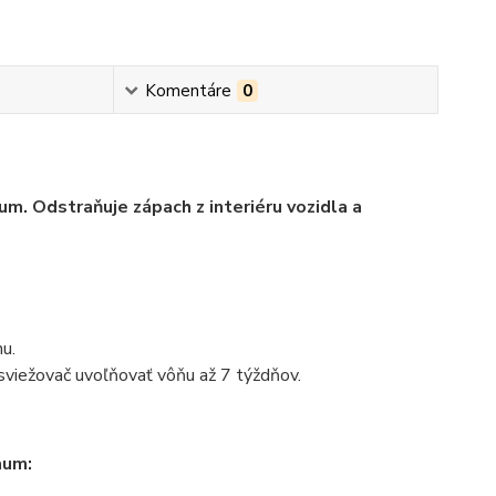
Komentáre
0
. Odstraňuje zápach z interiéru vozidla a
u.
viežovač uvoľňovať vôňu až 7 týždňov.
aum: