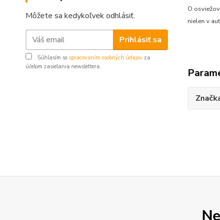
O osviežov
Môžete sa kedykoľvek odhlásiť.
nielen v au
Prihlásiť sa
Súhlasím so
spracovaním osobných údajov
za
účelom zasielania newslettera.
Param
Značk
Ne