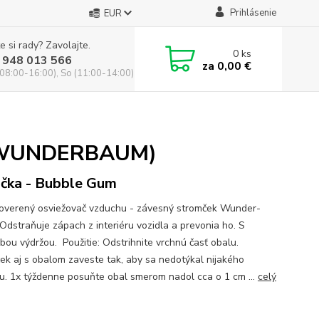
Prihlásenie
EUR
e si rady? Zavolajte.
0
ks
 948 013 566
za
0,00 €
(08:00-16:00), So (11:00-14:00)
s (WUNDERBAUM)
čka - Bubble Gum
overený osviežovač vzduchu - závesný stromček Wunder-
Odstraňuje zápach z interiéru vozidla a prevonia ho. S
bou výdržou. Použitie: Odstrihnite vrchnú časť obalu.
ek aj s obalom zaveste tak, aby sa nedotýkal nijakého
u. 1x týždenne posuňte obal smerom nadol cca o 1 cm ...
celý