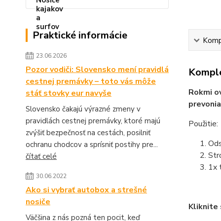
Praktické informácie
Kompl
23.06.2026
Pozor vodiči: Slovensko mení pravidlá
Komple
cestnej premávky – toto vás môže
Rokmi ov
stáť stovky eur navyše
prevonia
Slovensko čakajú výrazné zmeny v
pravidlách cestnej premávky, ktoré majú
Použitie:
zvýšiť bezpečnosť na cestách, posilniť
Ods
ochranu chodcov a sprísniť postihy pre...
Str
čítať celé
1x 
30.06.2022
Ako si vybrať autobox a strešné
nosiče
Kliknite
Väčšina z nás pozná ten pocit, keď