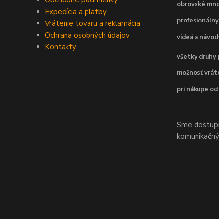
Obchodné podmienky
obrovské mno
Expedícia a platby
profesionálny
Vrátenie tovaru a reklamácia
Ochrana osobných údajov
videá a návo
Kontakty
všetky druhy 
možnosť vráte
pri nákupe od
Sme dostupní
komunikačnýc