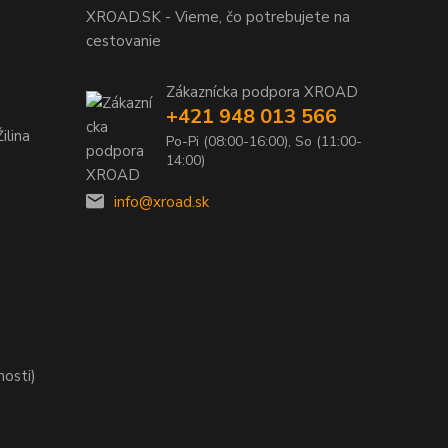
XROAD.SK - Vieme, čo potrebujete na
cestovanie
Zákaznícka podpora XROAD
+421 948 013 566
ilina
Po-Pi (08:00-16:00), So (11:00-
14:00)
info@xroad.sk
nosti)