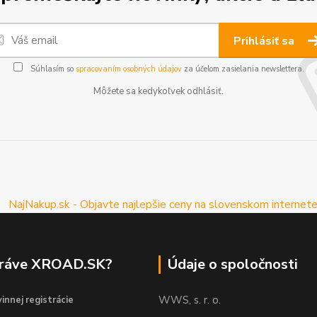
Prihlásiť sa
Súhlasím so
spracovaním osobných údajov
za účelom zasielania newslettera.
Môžete sa kedykoľvek odhlásiť.
práve XROAD.SK?
Údaje o spoločnosti
WWS, s. r. o.
innej registrácie