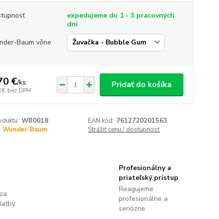
tupnosť
expedujeme do 1 - 3 pracovných
dní
nder-Baum vône
70 €
/
ks
Pridať do košíka
 €
bez DPH
oduktu:
WB0018
EAN kód:
7612720201563
Wunder-Baum
Strážiť cenu / dostupnosť
Profesionálny a
priateľský prístup
Reagujeme
 za
profesionálne a
latby.
seriózne.