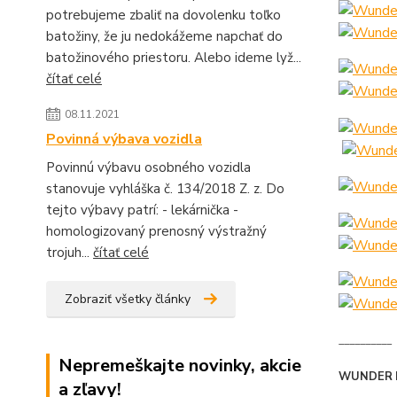
potrebujeme zbaliť na dovolenku toľko
batožiny, že ju nedokážeme napchať do
batožinového priestoru. Alebo ideme lyž...
čítať celé
08.11.2021
Povinná výbava vozidla
Povinnú výbavu osobného vozidla
stanovuje vyhláška č. 134/2018 Z. z. Do
tejto výbavy patrí: - lekárnička -
homologizovaný prenosný výstražný
trojuh...
čítať celé
Zobraziť všetky články
__________
Nepremeškajte novinky, akcie
WUNDER 
a zľavy!