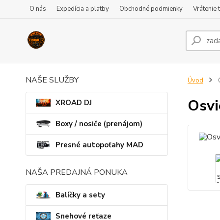
O nás
Expedícia a platby
Obchodné podmienky
Vrátenie 
NAŠE SLUŽBY
Úvod
Osv
XROAD DJ
Boxy / nosiče (prenájom)
Presné autopoťahy MAD
NAŠA PREDAJNÁ PONUKA
Balíčky a sety
Snehové reťaze