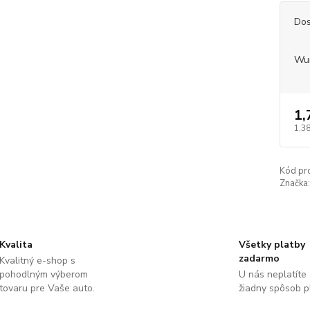
Dos
Wu
1,
1,38
Kód pr
Značka:
Kvalita
Všetky platby
zadarmo
Kvalitný e-shop s
pohodlným výberom
U nás neplatíte
tovaru pre Vaše auto.
žiadny spôsob p