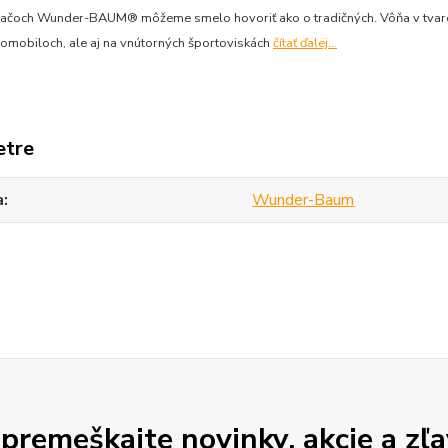
ačoch Wunder-BAUM® môžeme smelo hovoriť ako o tradičných. Vôňa v tvare st
tomobiloch, ale aj na vnútorných športoviskách
čítať ďalej...
etre
a
Wunder-Baum
premeškajte novinky, akcie a zľa