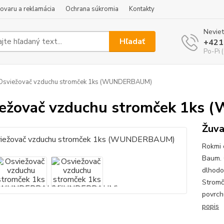
tovaru a reklamácia
Ochrana súkromia
Kontakty
Neviet
Hľadať
+421
Po-Pi 
Osviežovač vzduchu stromček 1ks (WUNDERBAUM)
iežovač vzduchu stromček 1k
Žuva
Rokmi 
Baum. 
dlhodo
Stromč
povrch
popis