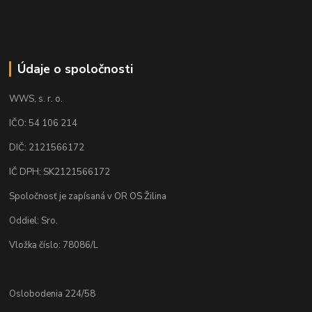
Údaje o spoločnosti
WWS, s. r. o.
IČO: 54 106 214
DIČ: 2121566172
IČ DPH: SK2121566172
Spoločnosť je zapísaná v OR OS Žilina
Oddiel: Sro.
Vložka číslo: 78086/L
Oslobodenia 224/58