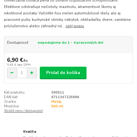
Univerzálna čistiaca pena so silnými rozpúšťacími schopnosťami.
Efektívne odstraňuje nečistoty, mastnotu, atramentové škvrny aj
nikotínové povlaky. Vyčistíte ňou nielen automobilové diely, ale aj
pracovné pulty, kuchynské skrinky, nábytok, obkladačky, dvere, sanitárne
príslušenstvo alebo záhradný ná...
celý popis
Dostupnosť
expedujeme do 1 - 4 pracovných dní
6,90 €
/
ks
5,61 €
bez DPH
Pridať do košíka
Kód produktu:
090511
EAN kód:
8711347225866
Značka:
Motip
Množstvo:
500 ml
Strážiť cenu / dostupnosť
Kvalita