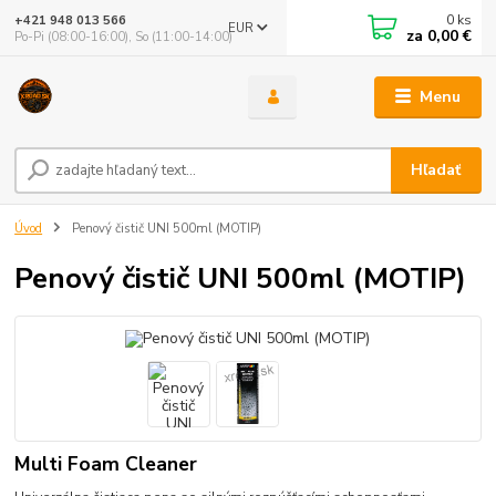
0
ks
+421 948 013 566
EUR
za
0,00 €
Po-Pi (08:00-16:00), So (11:00-14:00)
Menu
Hľadať
Úvod
Penový čistič UNI 500ml (MOTIP)
Penový čistič UNI 500ml (MOTIP)
Multi Foam Cleaner