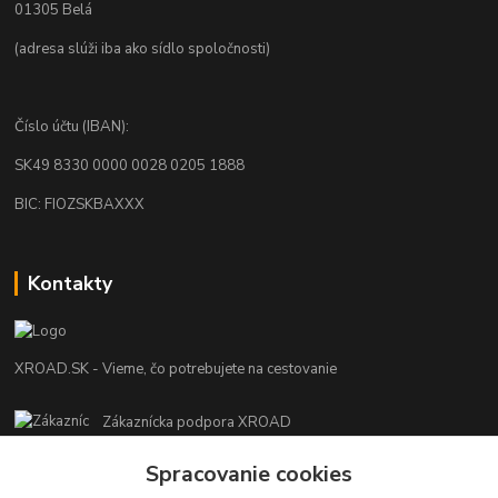
01305 Belá
(adresa slúži iba ako sídlo spoločnosti)
Číslo účtu (IBAN):
SK49 8330 0000 0028 0205 1888
BIC: FIOZSKBAXXX
Kontakty
XROAD.SK - Vieme, čo potrebujete na cestovanie
Zákaznícka podpora XROAD
+421 948 013 566
Spracovanie cookies
Po-Pi (08:00-16:00), So (11:00-14:00)