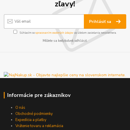
zľavy!
Prihlásiť sa
Súhlasím so
spracovaním osobných údajov
za účelom zasielania newslettera.
Môžete sa kedykoľvek odhlásiť.
Informácie pre zákazníkov
O nás
Obchodné podmienky
Expedícia a platby
Vrátenie tovaru a reklamácia