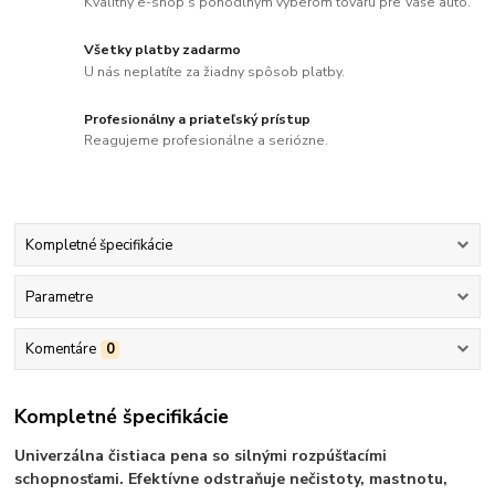
Kvalitný e-shop s pohodlným výberom tovaru pre Vaše auto.
Všetky platby zadarmo
U nás neplatíte za žiadny spôsob platby.
Profesionálny a priateľský prístup
Reagujeme profesionálne a seriózne.
Kompletné špecifikácie
Parametre
Komentáre
0
Kompletné špecifikácie
Univerzálna čistiaca pena so silnými rozpúšťacími
schopnosťami. Efektívne odstraňuje nečistoty, mastnotu,