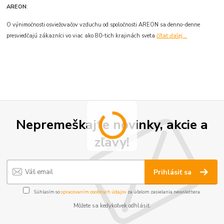
AREON
:
O výnimočnosti osviežovačov vzduchu od spoločnosti AREON sa denno-denne
presviedčajú zákazníci vo viac ako 80-tich krajinách sveta
čítať ďalej...
Nepremeškajte novinky, akcie a
zľavy!
Prihlásiť sa
Súhlasím so
spracovaním osobných údajov
za účelom zasielania newslettera.
Môžete sa kedykoľvek odhlásiť.