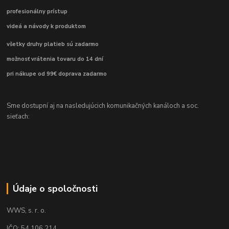
profesionálny prístup
videá a návody k produktom
všetky druhy platieb sú zadarmo
možnosť vrátenia tovaru do 14 dní
pri nákupe od 99€ doprava zadarmo
Sme dostupní aj na nasledujúcich komunikačných kanáloch a soc.
sieťach:
Údaje o spoločnosti
WWS, s. r. o.
IČO: 54 106 214