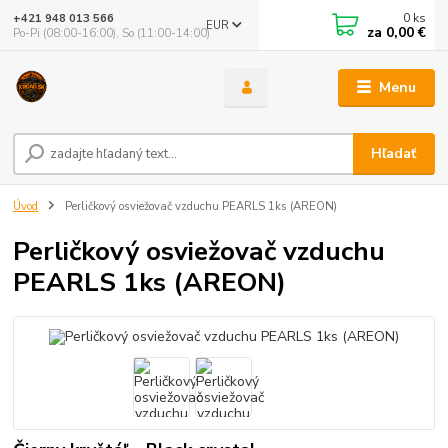
0
ks
+421 948 013 566
EUR
za
0,00 €
Po-Pi (08:00-16:00), So (11:00-14:00)
Menu
Hľadať
Úvod
Perličkový osviežovač vzduchu PEARLS 1ks (AREON)
Perličkový osviežovač vzduchu
PEARLS 1ks (AREON)