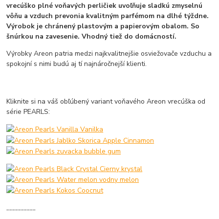
vrecúško plné voňavých perličiek uvoľňuje sladkú zmyselnú
vôňu a vzduch prevonia kvalitným parfémom na dlhé týždne.
Výrobok je chránený plastovým a papierovým obalom. So
šnúrkou na zavesenie. Vhodný tiež do domácností.
Výrobky Areon patria medzi najkvalitnejšie osviežovače vzduchu a
spokojní s nimi budú aj tí najnáročnejší klienti.
Kliknite si na váš obľúbený variant voňavého Areon vrecúška od
série PEARLS:
__________