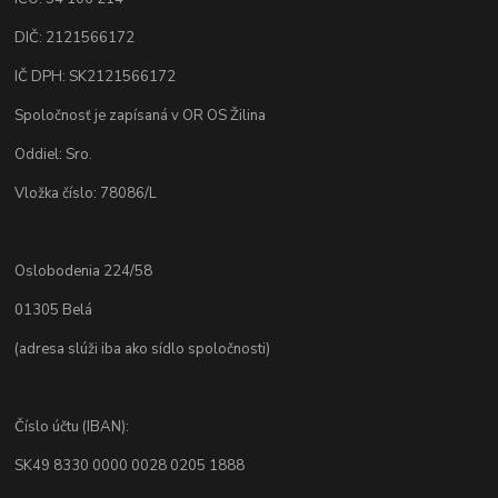
DIČ: 2121566172
IČ DPH: SK2121566172
Spoločnosť je zapísaná v OR OS Žilina
Oddiel: Sro.
Vložka číslo: 78086/L
Oslobodenia 224/58
01305 Belá
(adresa slúži iba ako sídlo spoločnosti)
Číslo účtu (IBAN):
SK49 8330 0000 0028 0205 1888