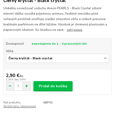
Čierny kryštáľ - Black crystal
Unikátny osviežovač vzduchu Areon PEARLS - Black Crystal zútulní
interiér Vášho vozidla príjemnou arómou. Textilné vrecúško plné
voňavých perličiek uvoľňuje sladkú zmyselnú vôňu a vzduch prevonia
kvalitným parfémom na dlhé týždne. Výrobok je chránený plastovým a
papierovým obalom. So šnúrkou na zave...
celý popis
Dostupnosť
expedujeme do 1 - 4 pracovných dní
Vôňa
2,90 €
/
ks
2,36 €
bez DPH
Pridať do košíka
Kód produktu:
ABP01
Strážiť cenu / dostupnosť