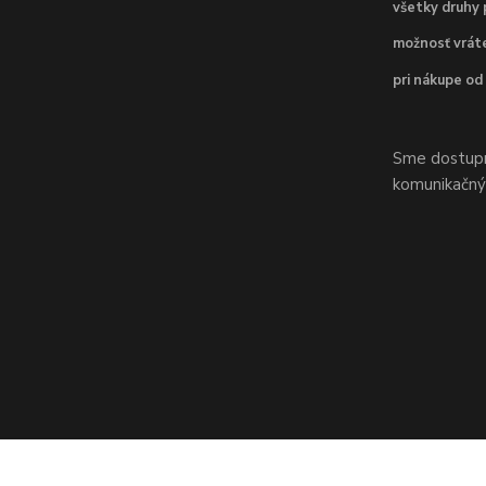
všetky druhy 
možnosť vráte
pri nákupe od
Sme dostupní
komunikačnýc