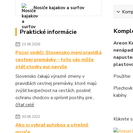
Nosiče kajakov a surfov
Kompl
Komple
Praktické informácie
Areon Ke
23.06.2026
nenápadn
Pozor vodiči: Slovensko mení pravidlá
napusten
cestnej premávky – toto vás môže
plastovo
stáť stovky eur navyše
Použitie:
Slovensko čakajú výrazné zmeny v
pravidlách cestnej premávky, ktoré majú
Plechovku
zvýšiť bezpečnosť na cestách, posilniť
kabíny.
ochranu chodcov a sprísniť postihy pre...
čítať celé
30.06.2022
Kliknite 
Ako si vybrať autobox a strešné
nosiče