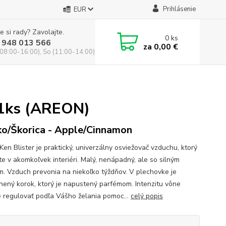
Prihlásenie
EUR
e si rady? Zavolajte.
0
ks
 948 013 566
za
0,00 €
(08:00-16:00), So (11:00-14:00)
 1ks (AREON)
ko/Škorica - Apple/Cinnamon
Ken Blister je praktický, univerzálny osviežovač vzduchu, ktorý
te v akomkoľvek interiéri. Malý, nenápadný, ale so silným
m. Vzduch prevonia na niekoľko týždňov. V plechovke je
nený korok, ktorý je napustený parfémom. Intenzitu vône
 regulovať podľa Vášho želania pomoc...
celý popis