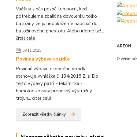
Väčšina z nás pozná ten pocit, keď
potrebujeme zbaliť na dovolenku toľko
batožiny, že ju nedokážeme napchať do
batožinového priestoru. Alebo ideme lyž...
__________
čítať celé
AREON
:
08.11.2021
Povinná výbava vozidla
O výnimočn
Povinnú výbavu osobného vozidla
stanovuje vyhláška č. 134/2018 Z. z. Do
tejto výbavy patrí: - lekárnička -
homologizovaný prenosný výstražný
trojuh...
čítať celé
Zobraziť všetky články