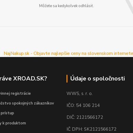
Môžete sa kedykoľvek odhlásiť.
práve XROAD.SK?
Údaje o spoločnosti
WWS, s. r. o.
innej registrácie
žstvo spokojných zákazníkov
IČO: 54 106 214
 prístup
DIČ: 2121566172
dy k produktom
IČ DPH: SK2121566172