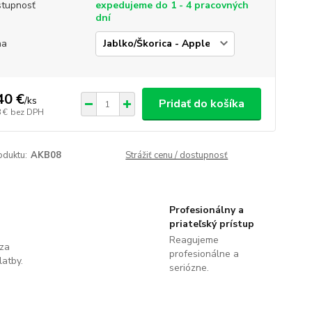
tupnosť
expedujeme do 1 - 4 pracovných
dní
ňa
40 €
/
ks
Pridať do košíka
 €
bez DPH
oduktu:
AKB08
Strážiť cenu / dostupnosť
Profesionálny a
priateľský prístup
Reagujeme
 za
profesionálne a
latby.
seriózne.