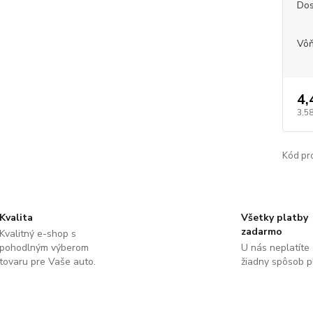
Dos
Vô
4,
3,58
Kód pr
Kvalita
Všetky platby
zadarmo
Kvalitný e-shop s
pohodlným výberom
U nás neplatíte
tovaru pre Vaše auto.
žiadny spôsob p