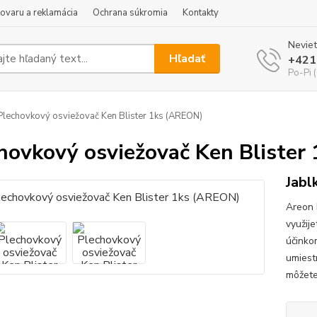
tovaru a reklamácia
Ochrana súkromia
Kontakty
Neviet
Hľadať
+421
Po-Pi 
lechovkový osviežovač Ken Blister 1ks (AREON)
hovkový osviežovač Ken Blister
Jabl
Areon 
využije
účinko
umiest
môžete