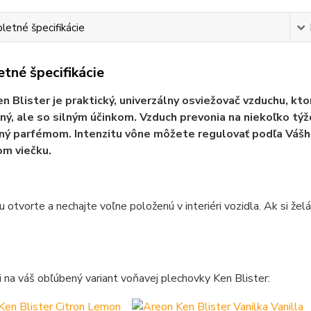
etné špecifikácie
tné špecifikácie
n Blister je praktický, univerzálny osviežovač vzduchu, ktor
ý, ale so silným účinkom. Vzduch prevonia na niekoľko týž
ý parfémom. Intenzitu vône môžete regulovať podľa Vášh
m viečku.
 otvorte a nechajte voľne položenú v interiéri vozidla. Ak si želá
si na váš obľúbený variant voňavej plechovky Ken Blister: