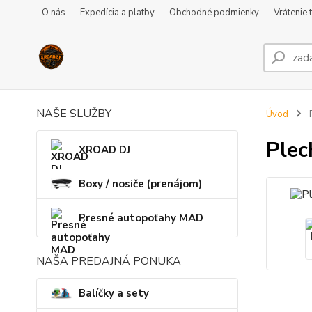
O nás
Expedícia a platby
Obchodné podmienky
Vrátenie 
NAŠE SLUŽBY
Úvod
P
Plec
XROAD DJ
Boxy / nosiče (prenájom)
Presné autopoťahy MAD
NAŠA PREDAJNÁ PONUKA
Balíčky a sety