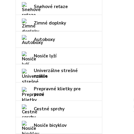
Snehové reťaze
Zimné doplnky
Autoboxy
Nosiče lyží
Univerzálne strešné
nosiče
Prepravné klietky pre
psov
Cestné sprchy
Nosiče bicyklov