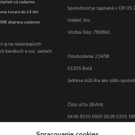
platieb sú zadarmo
Spoločnosť je zapísaná v OR OS Ž
nia tovaru do 14 dní
Oddiel: Sro.
 99€ doprava zadarmo
Vložka číslo: 78086/L
 aj na nasledujúcich
h kanáloch a soc. sieťach:
Oslobodenia 224/58
01305 Belá
(adresa slúži iba ako sídlo spoloč
Číslo účtu (IBAN):
SK49 8330 0000 0028 0205 18
BIC: FIOZSKBAXXX
Spracovanie cookies