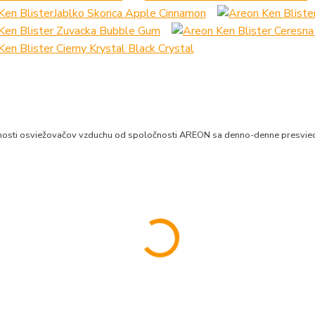
osti osviežovačov vzduchu od spoločnosti AREON sa denno-denne presviedčaj