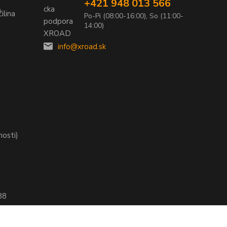
+421 948 013 566
ilina
Po-Pi (08:00-16:00), So (11:00-
14:00)
info@xroad.sk
nosti)
88