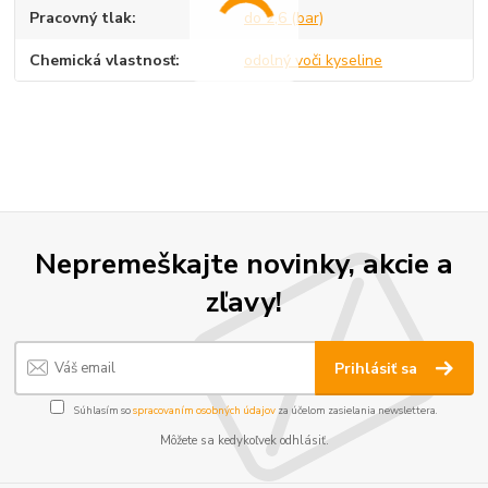
Pracovný tlak
do 2,6 (bar)
Chemická vlastnosť
odolný voči kyseline
Nepremeškajte novinky, akcie a
zľavy!
Prihlásiť sa
Súhlasím so
spracovaním osobných údajov
za účelom zasielania newslettera.
Môžete sa kedykoľvek odhlásiť.