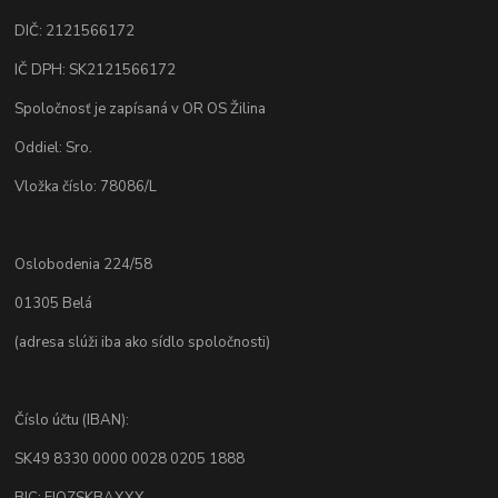
DIČ: 2121566172
IČ DPH: SK2121566172
Spoločnosť je zapísaná v OR OS Žilina
Oddiel: Sro.
Vložka číslo: 78086/L
Oslobodenia 224/58
01305 Belá
(adresa slúži iba ako sídlo spoločnosti)
Číslo účtu (IBAN):
SK49 8330 0000 0028 0205 1888
BIC: FIOZSKBAXXX