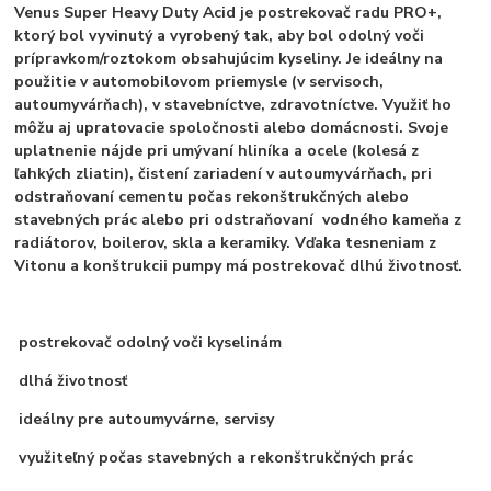
Venus Super Heavy Duty Acid je postrekovač radu PRO+,
ktorý bol vyvinutý a vyrobený tak, aby bol odolný voči
prípravkom/roztokom obsahujúcim kyseliny. Je ideálny na
použitie v automobilovom priemysle (v servisoch,
autoumyvárňach), v stavebníctve, zdravotníctve. Využiť ho
môžu aj upratovacie spoločnosti alebo domácnosti. Svoje
uplatnenie nájde pri umývaní hliníka a ocele (kolesá z
ľahkých zliatin), čistení zariadení v autoumyvárňach, pri
odstraňovaní cementu počas rekonštrukčných alebo
stavebných prác alebo pri odstraňovaní vodného kameňa z
radiátorov, boilerov, skla a keramiky. Vďaka tesneniam z
Vitonu a konštrukcii pumpy má postrekovač dlhú životnosť.
postrekovač odolný voči kyselinám
dlhá životnosť
ideálny pre autoumyvárne, servisy
využiteľný počas stavebných a rekonštrukčných prác