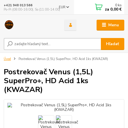
0
ks
+421 948 013 566
EUR
za
0,00 €
Po-Pi (08:00-16:00), So (11:00-14:00)
Menu
Hľadať
Úvod
Postrekovač Venus (1,5L) SuperPro+, HD Acid 1ks (KWAZAR)
Postrekovač Venus (1,5L)
SuperPro+, HD Acid 1ks
(KWAZAR)