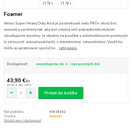
Foamer
Venus Super Heavy Duty Acid je postrekovač radu PRO+, ktorý bol
vyvinutý a vyrobený tak, aby bol odolný voči prípravkom/roztokom
obsahujúcim kyseliny. Je ideálny na použitie v automobilovom priemysle
(v servisoch, autoumyvárňach), v stavebníctve, zdravotníctve. Využiť ho
môžu aj upratovacie spoločno...
celý popis
Dostupnosť
expedujeme do 1 - 4 pracovných dní
43,90 €
/
ks
35,69 €
bez DPH
Pridať do košíka
Kód produktu:
KW26182
Značka:
Kwazar
Strážiť cenu / dostupnosť