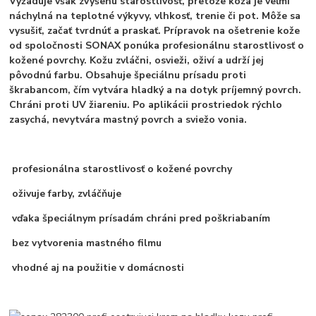
Vyžaduje však zvýšenú starostlivosť, pretože koža je veľmi
náchylná na teplotné výkyvy, vlhkosť, trenie či pot. Môže sa
vysušiť, začať tvrdnúť a praskať. Prípravok na ošetrenie kože
od spoločnosti SONAX ponúka profesionálnu starostlivosť o
kožené povrchy. Kožu zvláčni, osvieži, oživí a udrží jej
pôvodnú farbu. Obsahuje špeciálnu prísadu proti
škrabancom, čím vytvára hladký a na dotyk príjemný povrch.
Chráni proti UV žiareniu. Po aplikácii prostriedok rýchlo
zasychá, nevytvára mastný povrch a sviežo vonia.
profesionálna starostlivosť o kožené povrchy
oživuje farby, zvláčňuje
vďaka špeciálnym prísadám chráni pred poškriabaním
bez vytvorenia mastného filmu
vhodné aj na použitie v domácnosti