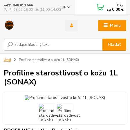
0
ks
+421 948 013 566
EUR
za
0,00 €
Po-Pi (08:00-16:00), So (11:00-14:00)
Menu
Hľadať
Úvod
Profiline starostlivosť o kožu 1L (SONAX)
Profiline starostlivosť o kožu 1L
(SONAX)