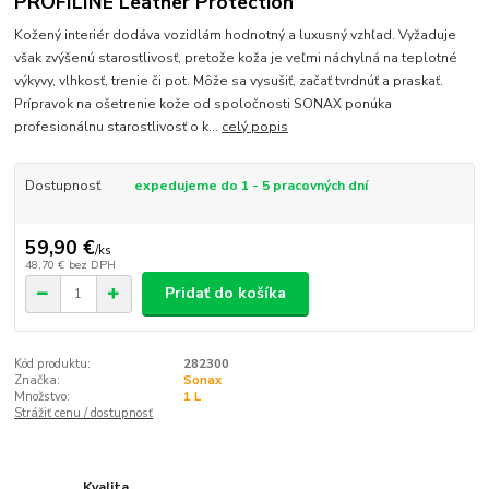
PROFILINE Leather Protection
Kožený interiér dodáva vozidlám hodnotný a luxusný vzhľad. Vyžaduje
však zvýšenú starostlivosť, pretože koža je veľmi náchylná na teplotné
výkyvy, vlhkosť, trenie či pot. Môže sa vysušiť, začať tvrdnúť a praskať.
Prípravok na ošetrenie kože od spoločnosti SONAX ponúka
profesionálnu starostlivosť o k...
celý popis
Dostupnosť
expedujeme do 1 - 5 pracovných dní
59,90 €
/
ks
48,70 €
bez DPH
Pridať do košíka
Kód produktu:
282300
Značka:
Sonax
Množstvo:
1 L
Strážiť cenu / dostupnosť
Kvalita