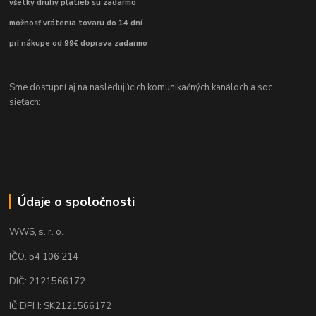
všetky druhy platieb sú zadarmo
možnosť vrátenia tovaru do 14 dní
pri nákupe od 99€ doprava zadarmo
Sme dostupní aj na nasledujúcich komunikačných kanáloch a soc.
sieťach:
Údaje o spoločnosti
WWS, s. r. o.
IČO: 54 106 214
DIČ: 2121566172
IČ DPH: SK2121566172