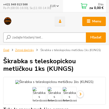
0
ks
+421 948 013 566
EUR
za
0,00 €
Po-Pi (08:00-16:00), So (11:00-14:00)
Menu
Hľadať
Úvod
Zimné doplnky
Škrabka s teleskopickou metličkou 1ks (KUNGS)
Škrabka s teleskopickou
metličkou 1ks (KUNGS)