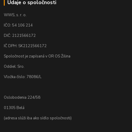
Údaje o spoločnosti
WWS, s. r. o.
IČO: 54 106 214
DIČ: 2121566172
IČ DPH: SK2121566172
Spoločnosť je zapísaná v OR OS Žilina
Oddiel: Sro.
Vložka číslo: 78086/L
Oslobodenia 224/58
01305 Belá
(adresa slúži iba ako sídlo spoločnosti)