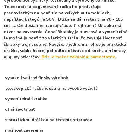
Výrobok bol vyvinutý, testovaný a vyrobený vo Fínsku.
Teleskopická pogumovaná rúčka ho predurčuje
predovšetkým na použitie na veľkých automobiloch,
napríklad kategórie SUV. Dĺžka sa dá nastaviť na 70 - 105
cm, takže dosiahne naozaj všade. Trojhranná škrabka má
otvor na zavesenie. Čepeľ škrabky je plastová a vymeniteľná.
Je možné ju použiť zo všetkých strán, čo zvyšuje životnosť
škrabky trojnásobne. Navyše, v jednom z rohov je praktická
drážka, vďaka ktorej pohodlne očistíte od snehu a námrazy
aj gumy stieračov.
Brit je možné zakúpiť aj samostatne
.
vysoko kvalitný fínsky výrobok
teleskopická rúčka ideálna na vysoké vozidlá
vymeniteľná škrabka
dlhá životnosť
s praktickou drážkou na čistenie stieračov
možnosť zavesenia