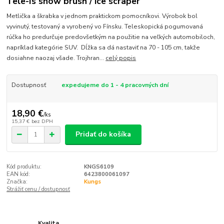
Tele-Is snow brush / ice scraper
Metlička a škrabka v jednom praktickom pomocníkovi. Výrobok bol
vyvinutý, testovaný a vyrobený vo Fínsku. Teleskopická pogumovaná
rúčka ho predurčuje predovšetkým na použitie na veľkých automobiloch,
napríklad kategórie SUV. Dĺžka sa dá nastaviť na 70 - 105 cm, takže
dosiahne naozaj všade. Trojhran...
celý popis
Dostupnosť
expedujeme do 1 - 4 pracovných dní
18,90 €
/
ks
15,37 €
bez DPH
Pridať do košíka
Kód produktu:
KNGS6109
EAN kód:
6423800061097
Značka:
Kungs
Strážiť cenu / dostupnosť
Kvalita