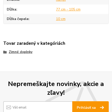
Dĺžka
77 cm - 105 cm
Dĺžka čepele
10 cm
Tovar zaradený v kategóriách
Zimné doplnky
Nepremeškajte novinky, akcie a
zľavy!
Prihlásiť sa