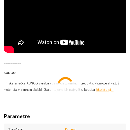
__________
KUNGS:
Fínska značka KUNGS vyrába vo svojich továrňach produkty, ktoré ocení každý
motorista v zimnom období. Garantujeme ich najvyššiu kvalitu
čítať ďalej...
Parametre
Značka
Kungs