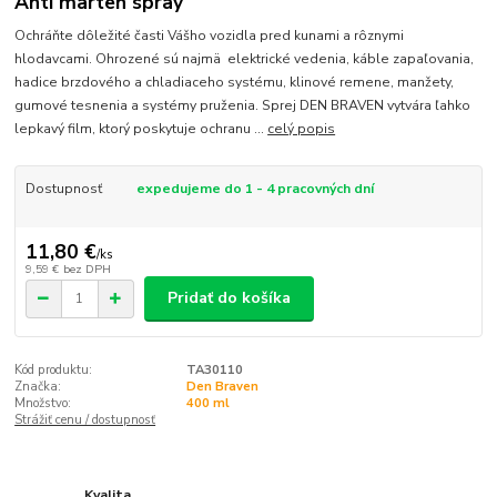
Anti marten spray
Ochráňte dôležité časti Vášho vozidla pred kunami a rôznymi
hlodavcami. Ohrozené sú najmä elektrické vedenia, káble zapaľovania,
hadice brzdového a chladiaceho systému, klinové remene, manžety,
gumové tesnenia a systémy pruženia. Sprej DEN BRAVEN vytvára ľahko
lepkavý film, ktorý poskytuje ochranu ...
celý popis
Dostupnosť
expedujeme do 1 - 4 pracovných dní
11,80 €
/
ks
9,59 €
bez DPH
Pridať do košíka
Kód produktu:
TA30110
Značka:
Den Braven
Množstvo:
400 ml
Strážiť cenu / dostupnosť
Kvalita