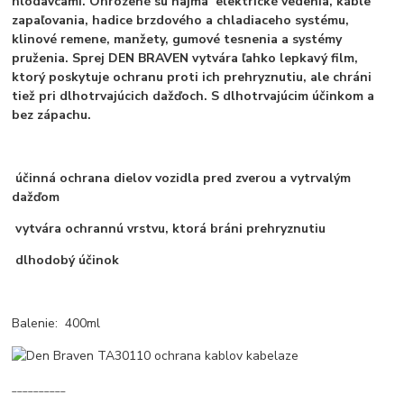
hlodavcami. Ohrozené sú najmä elektrické vedenia, káble
zapaľovania, hadice brzdového a chladiaceho systému,
klinové remene, manžety, gumové tesnenia a systémy
pruženia. Sprej DEN BRAVEN vytvára ľahko lepkavý film,
ktorý poskytuje ochranu proti ich prehryznutiu, ale chráni
tiež pri dlhotrvajúcich dažďoch. S dlhotrvajúcim účinkom a
bez zápachu.
účinná ochrana dielov vozidla pred zverou a vytrvalým
dažďom
vytvára ochrannú vrstvu, ktorá bráni prehryznutiu
dlhodobý účinok
Balenie: 400ml
__________