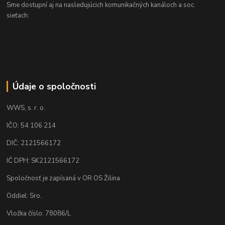
Sme dostupní aj na nasledujúcich komunikačných kanáloch a soc.
sieťach:
Údaje o spoločnosti
WWS, s. r. o.
IČO: 54 106 214
DIČ: 2121566172
IČ DPH: SK2121566172
Spoločnosť je zapísaná v OR OS Žilina
Oddiel: Sro.
Vložka číslo: 78086/L