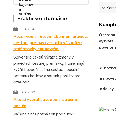
Kompl
Praktické informácie
Komple
23.06.2026
Ochrana 
Pozor vodiči: Slovensko mení pravidlá
vytvára 
cestnej premávky – toto vás môže
povetern
stáť stovky eur navyše
Slovensko čakajú výrazné zmeny v
pravidlách cestnej premávky, ktoré majú
dlhotrva
zvýšiť bezpečnosť na cestách, posilniť
ochranu chodcov a sprísniť postihy pre...
na povrc
čítať celé
odolný
30.06.2022
Ako si vybrať autobox a strešné
nosiče
Väčšina z nás pozná ten pocit, keď