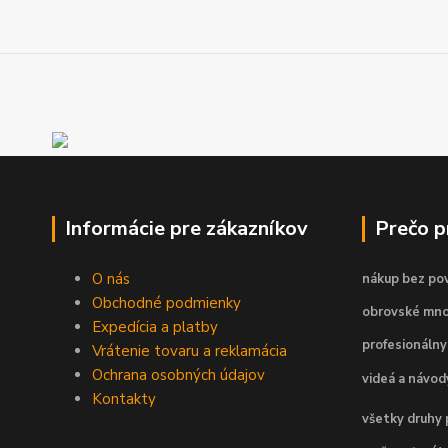
Informácie pre zákazníkov
Prečo 
O nás
nákup bez pov
Obchodné podmienky
obrovské mno
Expedícia a platby
profesionálny
Vrátenie tovaru a reklamácia
Ochrana osobných údajov
videá a návo
Kontakty
všetky druhy 