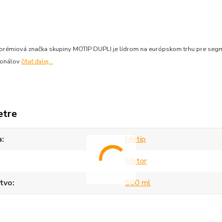
prémiová značka skupiny MOTIP DUPLI je lídrom na európskom trhu pre segm
ionálov
čítať ďalej...
etre
a
Motip
Motor
tvo
500 ml