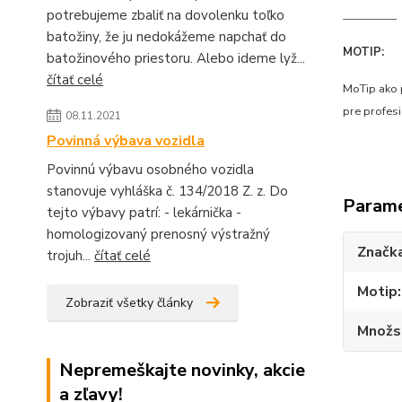
potrebujeme zbaliť na dovolenku toľko
__________
batožiny, že ju nedokážeme napchať do
MOTIP:
batožinového priestoru. Alebo ideme lyž...
čítať celé
MoTip ako 
pre profes
08.11.2021
Povinná výbava vozidla
Povinnú výbavu osobného vozidla
stanovuje vyhláška č. 134/2018 Z. z. Do
Param
tejto výbavy patrí: - lekárnička -
homologizovaný prenosný výstražný
Značk
trojuh...
čítať celé
Motip
Zobraziť všetky články
Množs
Nepremeškajte novinky, akcie
a zľavy!