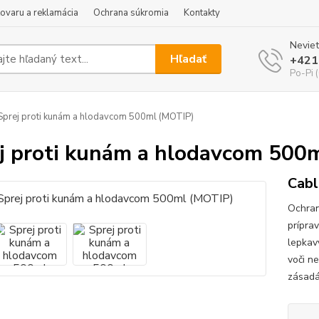
tovaru a reklamácia
Ochrana súkromia
Kontakty
Neviet
Hľadať
+421
Po-Pi 
prej proti kunám a hlodavcom 500ml (MOTIP)
j proti kunám a hlodavcom 500
Cabl
Ochran
prípra
lepkav
voči n
zásadá