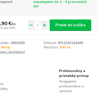
tupnosť
expedujeme do 1 - 4 pracovných
dní
,90 €
/
ks
Pridať do košíka
 €
bez DPH
oduktu:
090103D
EAN kód:
8711347226405
Motip
Množstvo:
500 ml
 cenu / dostupnosť
Profesionálny a
priateľský prístup
Reagujeme
 za
profesionálne a
latby.
seriózne.