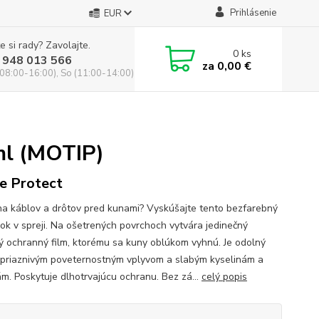
Prihlásenie
EUR
e si rady? Zavolajte.
0
ks
 948 013 566
za
0,00 €
(08:00-16:00), So (11:00-14:00)
ml (MOTIP)
e Protect
a káblov a drôtov pred kunami? Vyskúšajte tento bezfarebný
vok v spreji. Na ošetrených povrchoch vytvára jedinečný
ý ochranný film, ktorému sa kuny oblúkom vyhnú. Je odolný
epriaznivým poveternostným vplyvom a slabým kyselinám a
m. Poskytuje dlhotrvajúcu ochranu. Bez zá...
celý popis