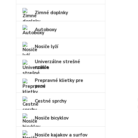
Zimné doplnky
Autoboxy
Nosiče lyží
Univerzálne strešné
nosiče
Prepravné klietky pre
psov
Cestné sprchy
Nosiče bicyklov
Nosiče kajakov a surfov