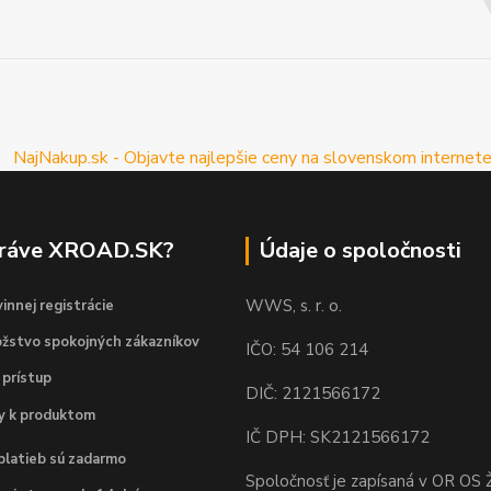
práve XROAD.SK?
Údaje o spoločnosti
WWS, s. r. o.
innej registrácie
žstvo spokojných zákazníkov
IČO: 54 106 214
 prístup
DIČ: 2121566172
dy k produktom
IČ DPH: SK2121566172
platieb sú zadarmo
Spoločnosť je zapísaná v OR OS Ž