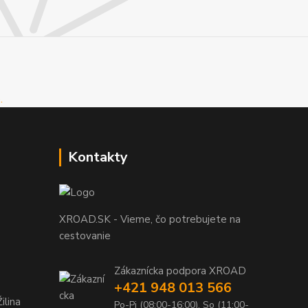
Kontakty
XROAD.SK - Vieme, čo potrebujete na
cestovanie
Zákaznícka podpora XROAD
+421 948 013 566
ilina
Po-Pi (08:00-16:00), So (11:00-