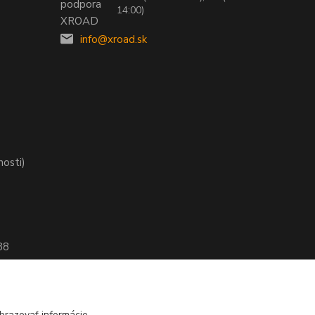
14:00)
info@xroad.sk
nosti)
88
brazovať informácie