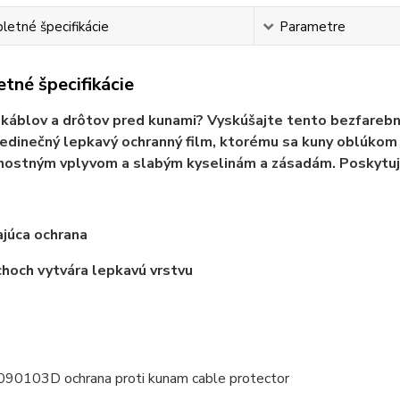
etné špecifikácie
Parametre
tné špecifikácie
káblov a drôtov pred kunami? Vyskúšajte tento bezfarebný
jedinečný lepkavý ochranný film, ktorému sa kuny oblúkom 
ostným vplyvom a slabým kyselinám a zásadám. Poskytuje
júca ochrana
hoch vytvára lepkavú vrstvu