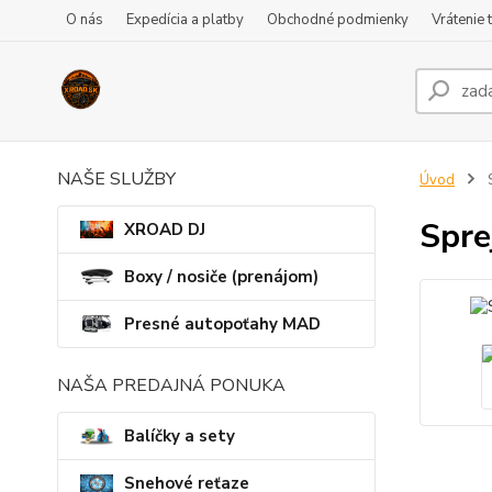
O nás
Expedícia a platby
Obchodné podmienky
Vrátenie 
NAŠE SLUŽBY
Úvod
S
Spre
XROAD DJ
Boxy / nosiče (prenájom)
Presné autopoťahy MAD
NAŠA PREDAJNÁ PONUKA
Balíčky a sety
Snehové reťaze