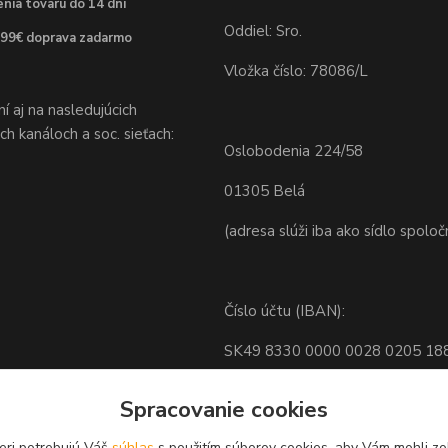
nia tovaru do 14 dní
Oddiel: Sro.
 99€ doprava zadarmo
Vložka číslo: 78086/L
 aj na nasledujúcich
h kanáloch a soc. sieťach:
Oslobodenia 224/58
01305 Belá
(adresa slúži iba ako sídlo spoloč
Číslo účtu (IBAN):
SK49 8330 0000 0028 0205 18
BIC: FIOZSKBAXXX
Spracovanie cookies
eri potrebujú Váš
súhlas
s použitím súborov cookies, aby Vám mohli zo