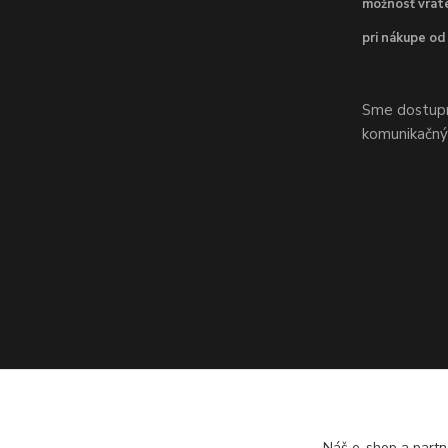
možnosť vráte
pri nákupe od
Sme dostupní
komunikačnýc
Náš e-shop a partn