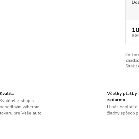
Dos
10
8,86
Kód pr
Značka:
Strážiť
Kvalita
Všetky platby
zadarmo
Kvalitný e-shop s
pohodlným výberom
U nás neplatíte
tovaru pre Vaše auto.
žiadny spôsob p