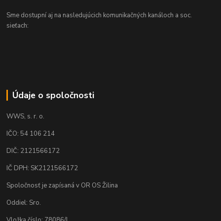
Sme dostupní aj na nasledujúcich komunikačných kanáloch a soc.
sieťach:
Údaje o spoločnosti
WWS, s. r. o.
IČO: 54 106 214
DIČ: 2121566172
IČ DPH: SK2121566172
Spoločnosť je zapísaná v OR OS Žilina
Oddiel: Sro.
Vložka číslo: 78086/L