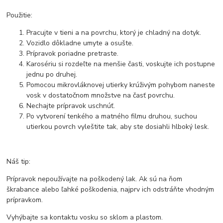
Použitie:
Pracujte v tieni a na povrchu, ktorý je chladný na dotyk.
Vozidlo dôkladne umyte a osušte.
Prípravok poriadne pretraste.
Karosériu si rozdeľte na menšie časti, voskujte ich postupne
jednu po druhej.
Pomocou mikrovláknovej utierky krúživým pohybom naneste
vosk v dostatočnom množstve na časť povrchu.
Nechajte prípravok uschnúť.
Po vytvorení tenkého a matného filmu druhou, suchou
utierkou povrch vyleštite tak, aby ste dosiahli hlboký lesk.
Náš tip:
Prípravok nepoužívajte na poškodený lak. Ak sú na ňom
škrabance alebo ľahké poškodenia, najprv ich odstráňte vhodným
prípravkom.
Vyhýbajte sa kontaktu vosku so sklom a plastom.