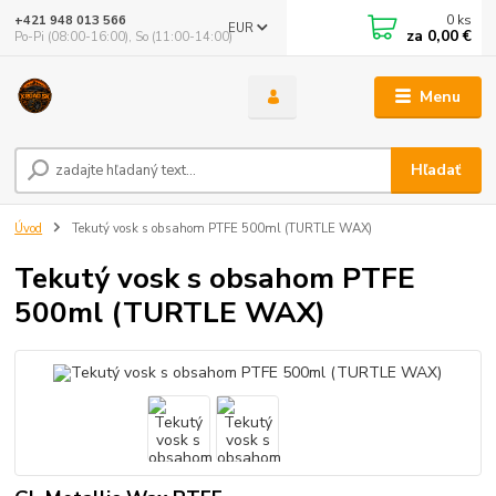
0
ks
+421 948 013 566
EUR
za
0,00 €
Po-Pi (08:00-16:00), So (11:00-14:00)
Menu
Hľadať
Úvod
Tekutý vosk s obsahom PTFE 500ml (TURTLE WAX)
Tekutý vosk s obsahom PTFE
500ml (TURTLE WAX)