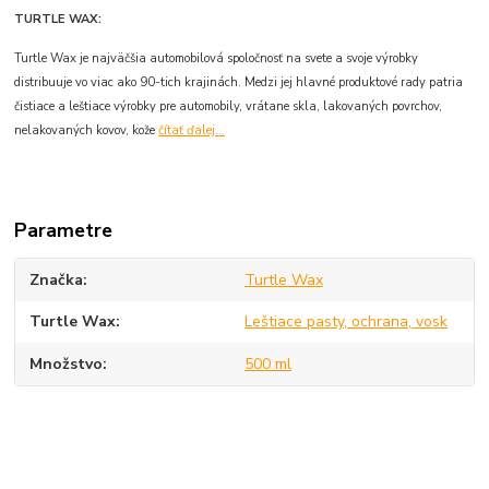
TURTLE WAX:
Turtle Wax je najväčšia automobilová spoločnosť na svete a svoje výrobky
distribuuje vo viac ako 90-tich krajinách. Medzi jej hlavné produktové rady patria
čistiace a leštiace výrobky pre automobily, vrátane skla, lakovaných povrchov,
nelakovaných kovov, kože
čítať ďalej...
Parametre
Značka
Turtle Wax
Turtle Wax
Leštiace pasty, ochrana, vosk
Množstvo
500 ml