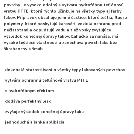
povrchy. Je vysoko odolný a vytvára hydrofóbnu teflónovú
vrstvu PTFE, ktorá rýchlo účinkuje na všetky typy aj farby
lakov. Prípravok obsahuje jemné častice, ktoré leštia, fluoro-
polyméry, ktoré poskytujú karosérii vozidla ochranu pred
nečistotami a odpudzujú vodu a tiež vosky zvyšujúce
výsledok konečnej úpravy lakov. Ľahučko sa nanáša, má
vysoké leštiace vlastnosti a zanecháva povrch laku bez
škrabancov a šmúh.
dokonalá statostlivosť o všetky typy lakovaných povrchov
vytvára ochrannú teflónovú vrstvu PTFE
s hydrofóbnym efektom
dodáva perfektný lesk
zvyšuje výsledok konečnej úpravy laku
jednoduchá a ľahká aplikácia