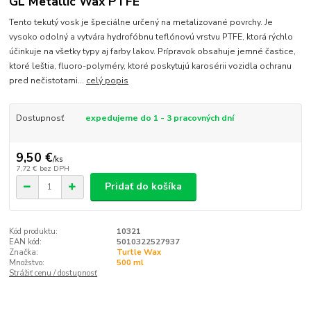
GL Metallic Wax PTFE
Tento tekutý vosk je špeciálne určený na metalizované povrchy. Je
vysoko odolný a vytvára hydrofóbnu teflónovú vrstvu PTFE, ktorá rýchlo
účinkuje na všetky typy aj farby lakov. Prípravok obsahuje jemné častice,
ktoré leštia, fluoro-polyméry, ktoré poskytujú karosérii vozidla ochranu
pred nečistotami...
celý popis
Dostupnosť
expedujeme do 1 - 3 pracovných dní
9,50 €
/
ks
7,72 €
bez DPH
Pridať do košíka
Kód produktu:
10321
EAN kód:
5010322527937
Značka:
Turtle Wax
Množstvo:
500 ml
Strážiť cenu / dostupnosť