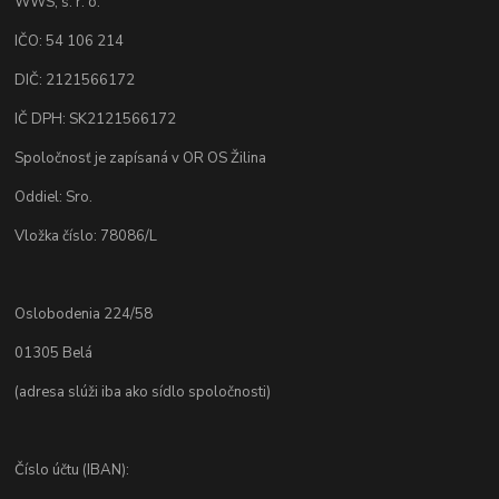
WWS, s. r. o.
IČO: 54 106 214
DIČ: 2121566172
IČ DPH: SK2121566172
Spoločnosť je zapísaná v OR OS Žilina
Oddiel: Sro.
Vložka číslo: 78086/L
Oslobodenia 224/58
01305 Belá
(adresa slúži iba ako sídlo spoločnosti)
Číslo účtu (IBAN):