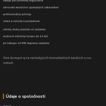
nákup bez povinnej registrácie
obrovské množstvo spokojných zákazníkov
profesionálny prístup
videá a návody k produktom
všetky druhy platieb sú zadarmo
možnosť vrátenia tovaru do 14 dní
pri nákupe od 99€ doprava zadarmo
Sme dostupní aj na nasledujúcich komunikačných kanáloch a soc.
sieťach:
Údaje o spoločnosti