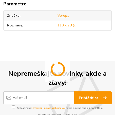
Parametre
Značka
Veropa
Rozmery
110 x 28 (cm)
Nepremeškajte novinky, akcie a
zľavy!
Prihlásiť sa
Súhlasím so
spracovaním osobných údajov
za účelom zasielania newslettera.