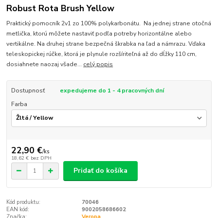
Robust Rota Brush Yellow
Praktický pomocník 2v1 zo 100% polykarbonátu. Na jednej strane otočná
metlička, ktorú môžete nastaviť podľa potreby horizontálne alebo
vertikálne. Na druhej strane bezpečná škrabka na ľad a námrazu. Vďaka
teleskopickej rúčke, ktorá je plynule rozšíriteľná až do dĺžky 110 cm,
dosiahnete naozaj všade...
celý popis
Dostupnosť
expedujeme do 1 - 4 pracovných dní
Farba
22,90 €
/
ks
18,62 €
bez DPH
Pridať do košíka
Kód produktu:
70046
EAN kód:
9002058686602
Značka:
Veropa