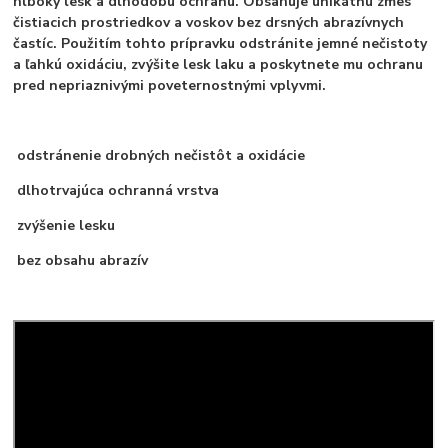
hlboký lesk a dlhodobú ochranu. Obsahuje unikátnu zmes
čistiacich prostriedkov a voskov bez drsných abrazívnych
častíc. Použitím tohto prípravku odstránite jemné nečistoty
a ľahkú oxidáciu, zvýšite lesk laku a poskytnete mu ochranu
pr
ed nepriaznivými poveternostnými vplyvmi.
odstránenie drobných nečistôt a oxidácie
dlhotrvajúca ochranná vrstva
zvýšenie lesku
bez obsahu abrazív