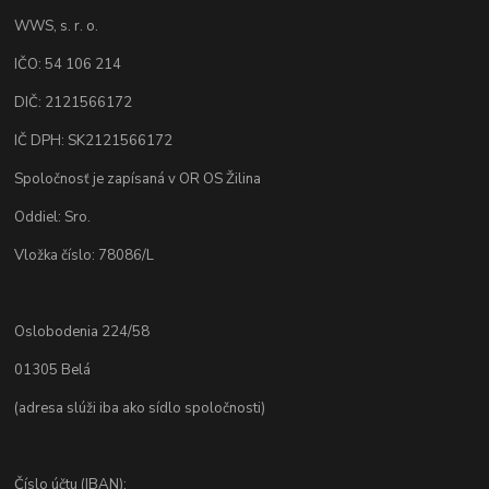
WWS, s. r. o.
IČO: 54 106 214
DIČ: 2121566172
IČ DPH: SK2121566172
Spoločnosť je zapísaná v OR OS Žilina
Oddiel: Sro.
Vložka číslo: 78086/L
Oslobodenia 224/58
01305 Belá
(adresa slúži iba ako sídlo spoločnosti)
Číslo účtu (IBAN):