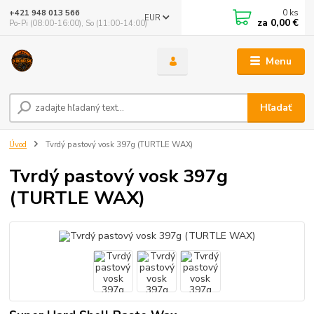
0
ks
+421 948 013 566
EUR
za
0,00 €
Po-Pi (08:00-16:00), So (11:00-14:00)
Menu
Hľadať
Úvod
Tvrdý pastový vosk 397g (TURTLE WAX)
Tvrdý pastový vosk 397g
(TURTLE WAX)