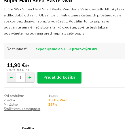
Super Hard Shell Paste Wax
Turtle Wax Super Hard Shell Paste Wax dodá Vášmu vozidlu hlboký lesk
a dlhodobú ochranu. Obsahuje unikátnu zmes čistiacich prostriedkov a
voskov bez drsných abrazívnych častíc. Použitím tohto prípravku
odstránite jemné nečistoty a ľahkú oxidáciu, zvýšite lesk laku a
poskytnete mu ochranu pred nepria...
celý popis
Dostupnosť
expedujeme do 1 - 3 pracovných dní
11,90 €
/
ks
9,67 €
bez DPH
Pridať do košíka
Kód produktu:
10350
Značka:
Turtle Wax
Množstvo:
397 g
Strážiť cenu / dostupnosť
Kvalita