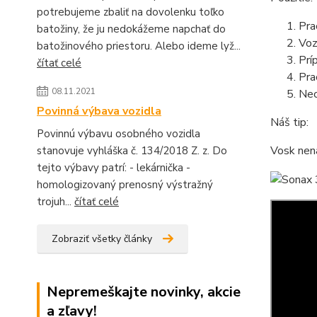
potrebujeme zbaliť na dovolenku toľko
Pra
batožiny, že ju nedokážeme napchať do
Voz
batožinového priestoru. Alebo ideme lyž...
Prí
čítať celé
Pra
08.11.2021
Nec
Povinná výbava vozidla
Náš tip:
Povinnú výbavu osobného vozidla
Vosk nena
stanovuje vyhláška č. 134/2018 Z. z. Do
tejto výbavy patrí: - lekárnička -
homologizovaný prenosný výstražný
trojuh...
čítať celé
Zobraziť všetky články
Nepremeškajte novinky, akcie
a zľavy!