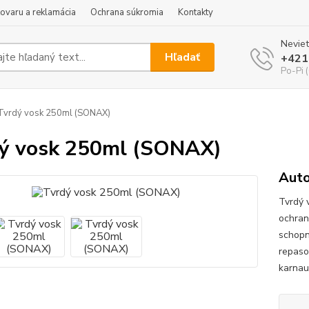
tovaru a reklamácia
Ochrana súkromia
Kontakty
Neviet
Hľadať
+421
Po-Pi 
vrdý vosk 250ml (SONAX)
ý vosk 250ml (SONAX)
Aut
Tvrdý 
ochran
schopn
repaso
karnau