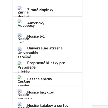
Zimné doplnky
Autoboxy
Nosiče lyží
Univerzálne strešné
nosiče
Prepravné klietky pre
psov
Cestné sprchy
Nosiče bicyklov
Nosiče kajakov a surfov