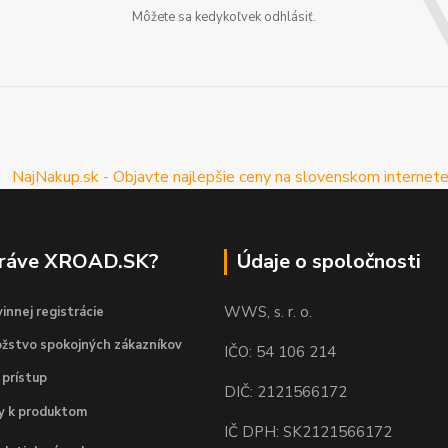
Môžete sa kedykoľvek odhlásiť.
práve XROAD.SK?
Údaje o spoločnosti
WWS, s. r. o.
innej registrácie
žstvo spokojných zákazníkov
IČO: 54 106 214
 prístup
DIČ: 2121566172
dy k produktom
IČ DPH: SK2121566172