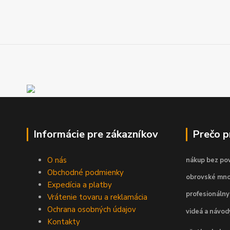
Informácie pre zákazníkov
Prečo 
O nás
nákup bez pov
Obchodné podmienky
obrovské mno
Expedícia a platby
profesionálny
Vrátenie tovaru a reklamácia
Ochrana osobných údajov
videá a návo
Kontakty