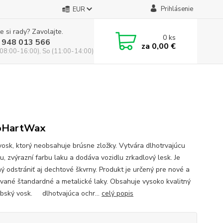
Prihlásenie
EUR
e si rady? Zavolajte.
0
ks
 948 013 566
za
0,00 €
(08:00-16:00), So (11:00-14:00)
oHartWax
vosk, ktorý neobsahuje brúsne zložky. Vytvára dlhotrvajúcu
u, zvýrazní farbu laku a dodáva vozidlu zrkadlový lesk. Je
ý odstrániť aj dechtové škvrny. Produkt je určený pre nové a
vané štandardné a metalické laky. Obsahuje vysoko kvalitný
bský vosk. dlhotvajúca ochr...
celý popis