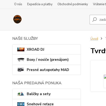
O nás
Expedícia a platby
Obchodné podmienky
Vrátenie 
NAŠE SLUŽBY
Úvod
T
Tvrd
XROAD DJ
Boxy / nosiče (prenájom)
Presné autopoťahy MAD
NAŠA PREDAJNÁ PONUKA
Balíčky a sety
Snehové reťaze