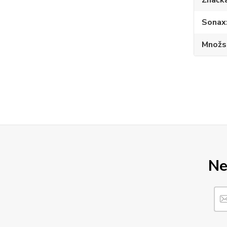
Značk
Sonax
Množs
Ne