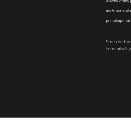
všetky druhy 
možnosť vráte
pri nákupe od
Sme dostupní
komunikačnýc