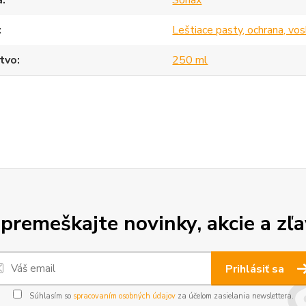
a
Sonax
Leštiace pasty, ochrana, vo
tvo
250 ml
premeškajte novinky, akcie a zľa
Prihlásiť sa
Súhlasím so
spracovaním osobných údajov
za účelom zasielania newslettera.