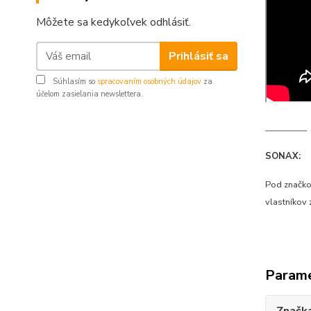
Môžete sa kedykoľvek odhlásiť.
Prihlásiť sa
Súhlasím so
spracovaním osobných údajov
za
účelom zasielania newslettera.
__________
SONAX:
Pod značkou
vlastníkov
Param