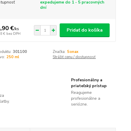
tupnosť
expedujeme do 1 - 5 pracovných
dní
,90 €
/
ks
Pridať do košíka
93 €
bez DPH
oduktu:
301100
Značka:
Sonax
vo:
250 ml
Strážiť cenu / dostupnosť
Profesionálny a
priateľský prístup
Reagujeme
 za
profesionálne a
latby.
seriózne.