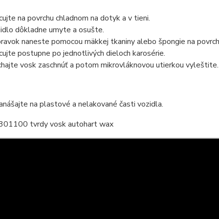
cujte na povrchu chladnom na dotyk a v tieni.
idlo dôkladne umyte a osušte.
pravok naneste pomocou mäkkej tkaniny alebo špongie na povrch
cujte postupne po jednotlivých dieloch karosérie.
hajte vosk zaschnúť a potom mikrovláknovou utierkou vyleštite
nášajte na plastové a nelakované časti vozidla.