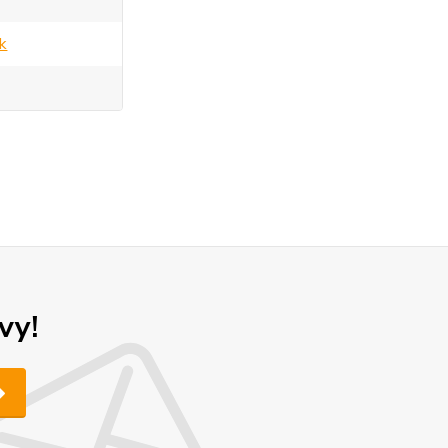
sk
vy!