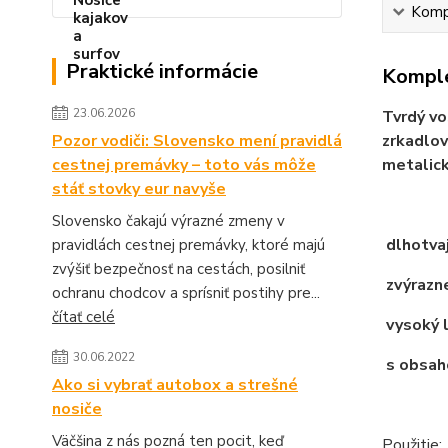
Kompl
Praktické informácie
Komple
23.06.2026
Tvrdý vo
Pozor vodiči: Slovensko mení pravidlá
zrkadlov
cestnej premávky – toto vás môže
metalick
stáť stovky eur navyše
Slovensko čakajú výrazné zmeny v
dlhotvaj
pravidlách cestnej premávky, ktoré majú
zvýšiť bezpečnosť na cestách, posilniť
zvýrazne
ochranu chodcov a sprísniť postihy pre...
čítať celé
vysoký 
30.06.2022
s obsah
Ako si vybrať autobox a strešné
nosiče
Väčšina z nás pozná ten pocit, keď
Použitie: