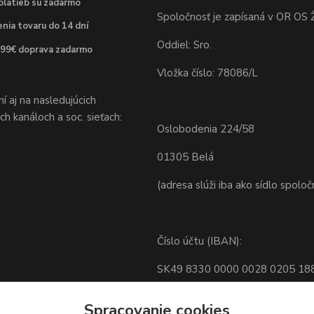
platieb sú zadarmo
Spoločnosť je zapísaná v OR OS Ž
nia tovaru do 14 dní
Oddiel: Sro.
 99€ doprava zadarmo
Vložka číslo: 78086/L
 aj na nasledujúcich
h kanáloch a soc. sieťach:
Oslobodenia 224/58
01305 Belá
(adresa slúži iba ako sídlo spoloč
Číslo účtu (IBAN):
SK49 8330 0000 0028 0205 18
BIC: FIOZSKBAXXX
Spracovanie cookies