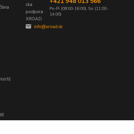
+421 948 013 566
ilina
Po-Pi (08:00-16:00), So (11:00-
14:00)
info@xroad.sk
nosti)
88