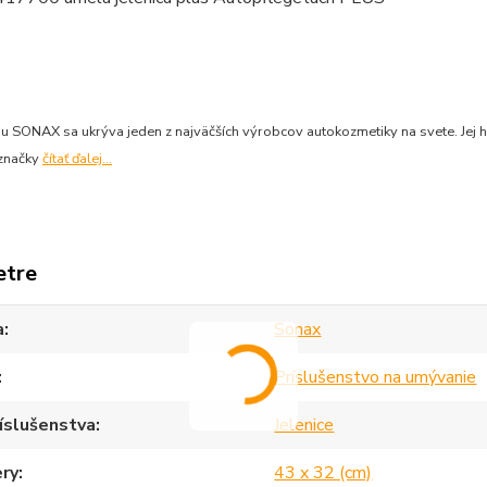
 SONAX sa ukrýva jeden z najväčších výrobcov autokozmetiky na svete. Jej h
 značky
čítať ďalej...
etre
a
Sonax
Príslušenstvo na umývanie
íslušenstva
Jelenice
ry
43 x 32 (cm)