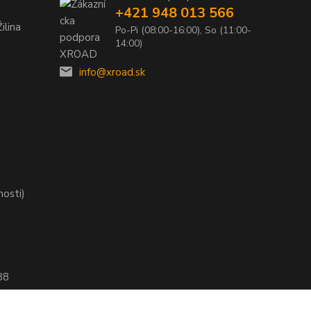
+421 948 013 566
ilina
Po-Pi (08:00-16:00), So (11:00-
14:00)
info@xroad.sk
nosti)
88