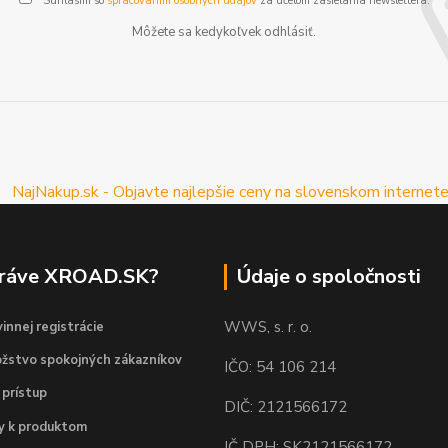
Súhlasím so
spracovaním osobných údajov
za účelom zasielania newslettera.
Môžete sa kedykoľvek odhlásiť.
práve XROAD.SK?
Údaje o spoločnosti
WWS, s. r. o.
innej registrácie
žstvo spokojných zákazníkov
IČO: 54 106 214
 prístup
DIČ: 2121566172
dy k produktom
IČ DPH: SK2121566172