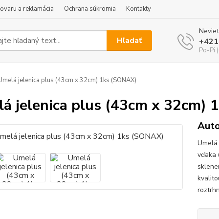
tovaru a reklamácia
Ochrana súkromia
Kontakty
Neviet
Hľadať
+421
Po-Pi 
melá jelenica plus (43cm x 32cm) 1ks (SONAX)
á jelenica plus (43cm x 32cm)
Auto
Umelá 
vďaka 
sklene
kvalit
roztrh