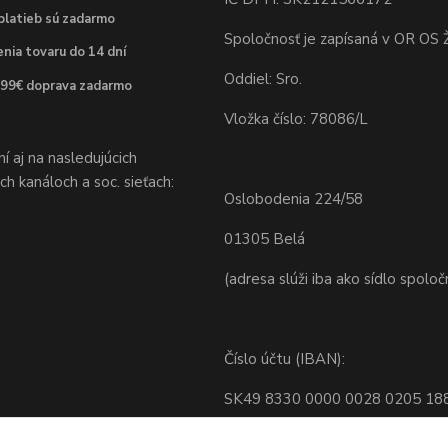
platieb sú zadarmo
Spoločnosť je zapísaná v OR OS Ž
nia tovaru do 14 dní
Oddiel: Sro.
 99€ doprava zadarmo
Vložka číslo: 78086/L
 aj na nasledujúcich
h kanáloch a soc. sieťach:
Oslobodenia 224/58
01305 Belá
(adresa slúži iba ako sídlo spoloč
Číslo účtu (IBAN):
SK49 8330 0000 0028 0205 18
BIC: FIOZSKBAXXX