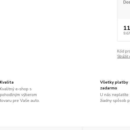
Dos
11
9,67
Kód pr
Strážiť
Kvalita
Všetky platby
zadarmo
Kvalitný e-shop s
pohodlným výberom
U nás neplatíte
tovaru pre Vaše auto.
žiadny spôsob p