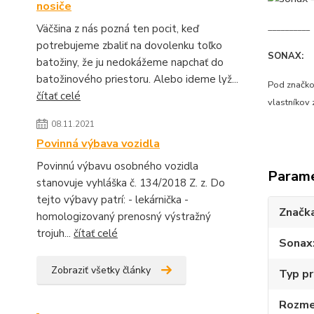
nosiče
__________
Väčšina z nás pozná ten pocit, keď
potrebujeme zbaliť na dovolenku toľko
SONAX:
batožiny, že ju nedokážeme napchať do
batožinového priestoru. Alebo ideme lyž...
Pod značkou
čítať celé
vlastníkov
08.11.2021
Povinná výbava vozidla
Povinnú výbavu osobného vozidla
Param
stanovuje vyhláška č. 134/2018 Z. z. Do
tejto výbavy patrí: - lekárnička -
Značk
homologizovaný prenosný výstražný
trojuh...
čítať celé
Sonax
Zobraziť všetky články
Typ pr
Rozme