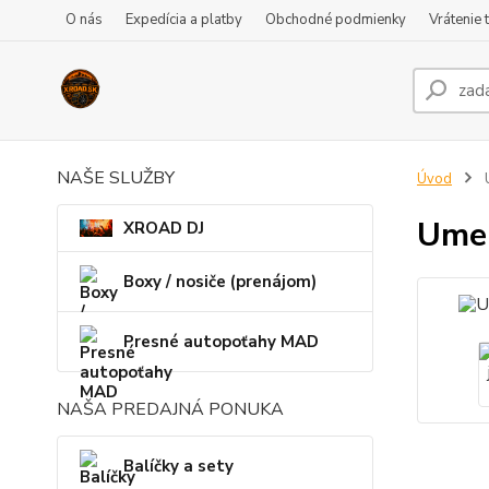
O nás
Expedícia a platby
Obchodné podmienky
Vrátenie 
NAŠE SLUŽBY
Úvod
U
Umel
XROAD DJ
Boxy / nosiče (prenájom)
Presné autopoťahy MAD
NAŠA PREDAJNÁ PONUKA
Balíčky a sety