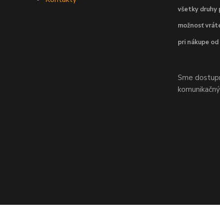
všetky druhy 
možnosť vráte
pri nákupe od
Sme dostupní
komunikačnýc