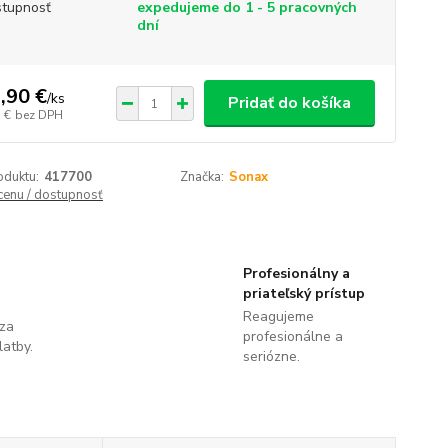
tupnosť
expedujeme do 1 - 5 pracovných
dní
,90 €
/
ks
Pridať do košíka
 €
bez DPH
oduktu:
417700
Značka:
Sonax
 cenu / dostupnosť
Profesionálny a
priateľský prístup
Reagujeme
 za
profesionálne a
latby.
seriózne.