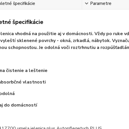
etné špecifikácie
Parametre
tné špecifikácie
lenica vhodná na použitie aj v domácnosti. Vždy po ruke
a vyleští sklenené povrchy - okná, zrkadlá, nábytok. Vyznač
ou schopnosťou. Je odolná voči roztrhnutiu a rozpúšťadlá
na čistenie a leštenie
absorbčné vlastnosti
odolná
aj do domácností