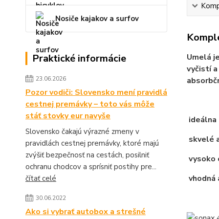
Kompl
Nosiče kajakov a surfov
Komple
Praktické informácie
Umelá je
vyčistí 
23.06.2026
absorbčn
Pozor vodiči: Slovensko mení pravidlá
cestnej premávky – toto vás môže
stáť stovky eur navyše
ideálna 
Slovensko čakajú výrazné zmeny v
skvelé 
pravidlách cestnej premávky, ktoré majú
zvýšiť bezpečnosť na cestách, posilniť
vysoko 
ochranu chodcov a sprísniť postihy pre...
vhodná 
čítať celé
30.06.2022
Ako si vybrať autobox a strešné