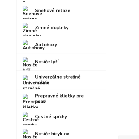
Snehové reťaze
Zimné doplnky
Autoboxy
Nosiče lyží
Univerzálne strešné
nosiče
Prepravné klietky pre
psov
Cestné sprchy
Nosiče bicyklov