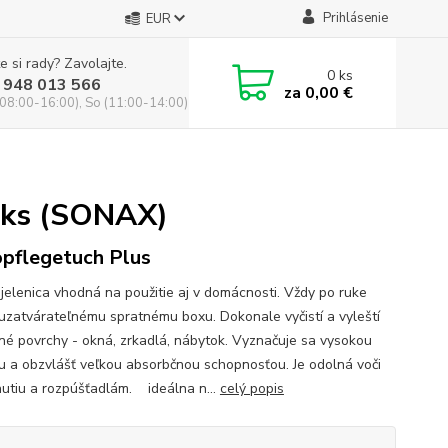
Prihlásenie
EUR
e si rady? Zavolajte.
0
ks
 948 013 566
za
0,00 €
(08:00-16:00), So (11:00-14:00)
 1ks (SONAX)
pflegetuch Plus
jelenica vhodná na použitie aj v domácnosti. Vždy po ruke
uzatvárateľnému spratnému boxu. Dokonale vyčistí a vyleští
né povrchy - okná, zrkadlá, nábytok. Vyznačuje sa vysokou
ou a obzvlášť veľkou absorbčnou schopnosťou. Je odolná voči
nutiu a rozpúšťadlám. ideálna n...
celý popis