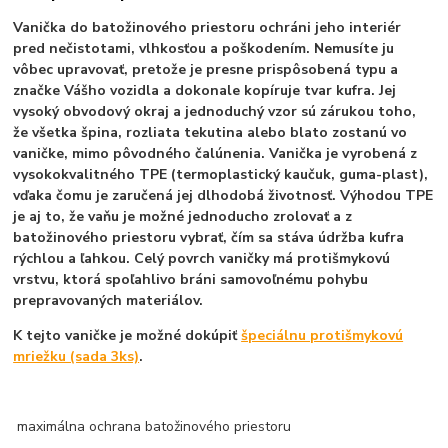
Vanička do batožinového priestoru ochráni jeho interiér
pred nečistotami, vlhkosťou a poškodením. Nemusíte ju
vôbec upravovať, pretože je presne prispôsobená typu a
značke Vášho vozidla a dokonale kopíruje tvar kufra. Jej
vysoký obvodový okraj a jednoduchý vzor sú zárukou toho,
že všetka špina, rozliata tekutina alebo blato zostanú vo
vaničke, mimo pôvodného čalúnenia. Vanička je vyrobená z
vysokokvalitného
TPE (termoplastický kaučuk, guma-plast)
,
vďaka čomu je zaručená jej dlhodobá životnosť. Výhodou TPE
je aj to, že vaňu je možné jednoducho zrolovať a z
batožinového priestoru vybrať, čím sa stáva údržba kufra
rýchlou a ľahkou. Celý povrch vaničky má protišmykovú
vrstvu, ktorá spoľahlivo bráni samovoľnému pohybu
prepravovaných materiálov.
K tejto vaničke je možné dokúpiť
špeciálnu protišmykovú
mriežku (sada 3ks)
.
maximálna ochrana batožinového priestoru