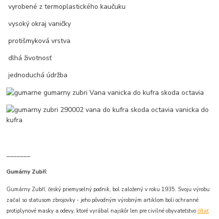
vyrobené z termoplastického kaučuku
vysoký okraj vaničky
protišmyková vrstva
dlhá životnosť
jednoduchá údržba
_______
Gumárny Zubří:
Gumárny Zubří, český priemyselný podnik, bol založený v roku 1935. Svoju výrobu
začal so statusom zbrojovky - jeho pôvodným výrobným artiklom boli ochranné
protiplynové masky a odevy, ktoré vyrábal najskôr len pre civilné obyvateľstvo
čítať