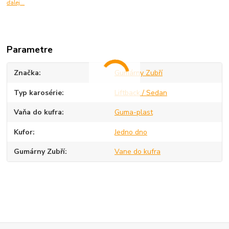
ďalej...
Parametre
Značka
Gumárny Zubří
Typ karosérie
Liftback / Sedan
Vaňa do kufra
Guma-plast
Kufor
Jedno dno
Gumárny Zubří
Vane do kufra