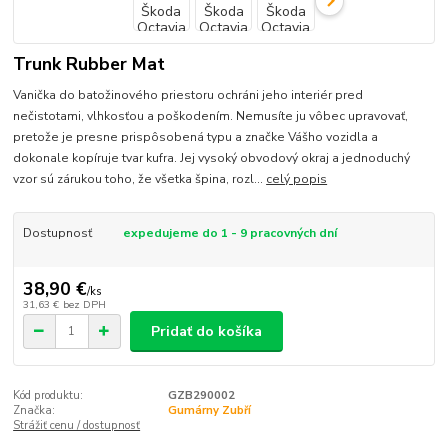
Trunk Rubber Mat
Vanička do batožinového priestoru ochráni jeho interiér pred
nečistotami, vlhkosťou a poškodením. Nemusíte ju vôbec upravovať,
pretože je presne prispôsobená typu a značke Vášho vozidla a
dokonale kopíruje tvar kufra. Jej vysoký obvodový okraj a jednoduchý
vzor sú zárukou toho, že všetka špina, rozl...
celý popis
Dostupnosť
expedujeme do 1 - 9 pracovných dní
38,90 €
/
ks
31,63 €
bez DPH
Pridať do košíka
Kód produktu:
GZB290002
Značka:
Gumárny Zubří
Strážiť cenu / dostupnosť