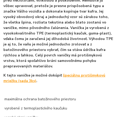
pred nečistotami, vlhkosťou a poškodením. Nemusíte ju
vôbec upravovať, pretože je presne prispôsobená typu a
značke Vášho vozidla a dokonale kopíruje tvar kufra. Jej
vysoký obvodový okraj a jednoduchý vzor sú zárukou toho,
že všetka špina, rozliata tekutina alebo blato zostanú vo
vaničke, mimo pôvodného čalúnenia. Vanička je vyrobená z
vysokokvalitného
TPE (termoplastický kaučuk, guma-plast)
,
vďaka čomu je zaručená jej dlhodobá životnosť. Výhodou TPE
je aj to, že vaňu je možné jednoducho zrolovať a z
batožinového priestoru vybrať, čím sa stáva údržba kufra
rýchlou a ľahkou. Celý povrch vaničky má protišmykovú
vrstvu, ktorá spoľahlivo bráni samovoľnému pohybu
prepravovaných materiálov.
K tejto vaničke je možné dokúpiť
špeciálnu protišmykovú
mriežku (sada 3ks)
.
maximálna ochrana batožinového priestoru
vyrobené z termoplastického kaučuku