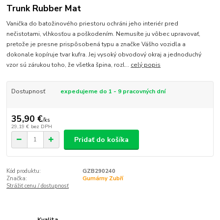
Trunk Rubber Mat
Vanička do batožinového priestoru ochráni jeho interiér pred
nečistotami, vlhkosťou a poškodením. Nemusíte ju vôbec upravovať,
pretože je presne prispôsobená typu a značke Vášho vozidla a
dokonale kopíruje tvar kufra. Jej vysoký obvodový okraj a jednoduchý
vzor sú zárukou toho, že všetka špina, rozl...
celý popis
Dostupnosť
expedujeme do 1 - 9 pracovných dní
35,90 €
/
ks
29,19 €
bez DPH
Pridať do košíka
Kód produktu:
GZB290240
Značka:
Gumárny Zubří
Strážiť cenu / dostupnosť
Kvalita