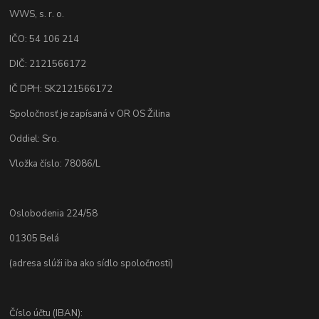
WWS, s. r. o.
IČO: 54 106 214
DIČ: 2121566172
IČ DPH: SK2121566172
Spoločnosť je zapísaná v OR OS Žilina
Oddiel: Sro.
Vložka číslo: 78086/L
Oslobodenia 224/58
01305 Belá
(adresa slúži iba ako sídlo spoločnosti)
Číslo účtu (IBAN):