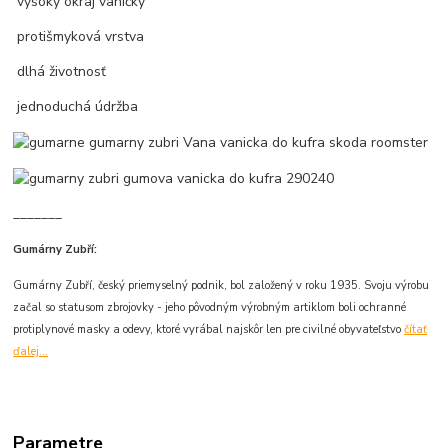
vysoký okraj vaničky
protišmyková vrstva
dlhá životnosť
jednoduchá údržba
_______
Gumárny Zubří:
Gumárny Zubří, český priemyselný podnik, bol založený v roku 1935. Svoju výrobu
začal so statusom zbrojovky - jeho pôvodným výrobným artiklom boli ochranné
protiplynové masky a odevy, ktoré vyrábal najskôr len pre civilné obyvateľstvo
čítať
ďalej...
Parametre