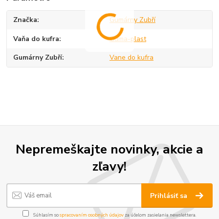
Značka
Gumárny Zubří
Vaňa do kufra
Guma-plast
Gumárny Zubří
Vane do kufra
Nepremeškajte novinky, akcie a
zľavy!
Prihlásiť sa
Súhlasím so
spracovaním osobných údajov
za účelom zasielania newslettera.